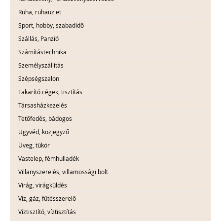
Ruha, ruhaüzlet
Sport, hobby, szabadidő
Szállás, Panzió
Számítástechnika
Személyszállítás
Szépségszalon
Takarító cégek, tisztítás
Társasházkezelés
Tetőfedés, bádogos
Ügyvéd, közjegyző
Üveg, tükör
Vastelep, fémhulladék
Villanyszerelés, villamossági bolt
Virág, virágküldés
Víz, gáz, fűtésszerelő
Víztisztító, víztisztítás