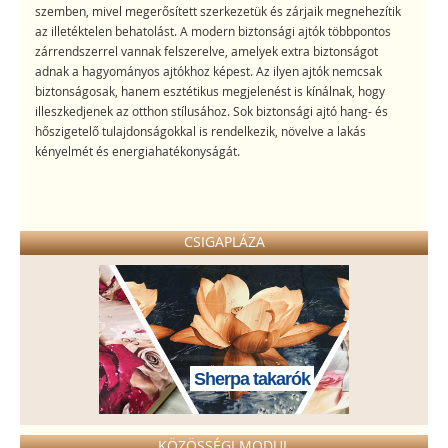
szemben, mivel megerősített szerkezetük és zárjaik megnehezítik
az illetéktelen behatolást. A modern biztonsági ajtók többpontos
zárrendszerrel vannak felszerelve, amelyek extra biztonságot
adnak a hagyományos ajtókhoz képest. Az ilyen ajtók nemcsak
biztonságosak, hanem esztétikus megjelenést is kínálnak, hogy
illeszkedjenek az otthon stílusához. Sok biztonsági ajtó hang- és
hőszigetelő tulajdonságokkal is rendelkezik, növelve a lakás
kényelmét és energiahatékonyságát.
CSIGAPLÁZA
Sherpa takarók
KÖZÖSSÉGI MODUL