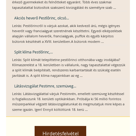
érkező gyermekeket és felnőtteket egyaránt. Több éves szakmai
...
tapasztalattal biztosítok szakszerű kivizsgálást és személyre szab
Akciós heverő Pestlőrinc, olcsó...
Leírás: Pestlőrincről is várjuk azokat, akik kedvező árú, mégis igényes
heverőt vagy franciaágyat szeretnének készíttetni. Egyedi elképzelések
alapján vállalom heverők, franciaágyak, puffok és egyéb kárpitos
...
bútorok készítését a XVIII. kerületben.A bútorok modern
Split klíma Pestlőrinc,...
Leírás: Split klímát telepíttetne pestlőrinci otthonába vagy irodájába?
Klímaszerelést a 18. kerületben is vállalunk, nagy tapasztalattal végezzük
a split klímák beépítését, rendszeres karbantartását és szükség esetén
...
javítását is. A split klíma napjainkban az eg
Látásvizsgálat Pestimre, szemüveg...
Leírás: Látásvizsgálattal várjuk Pestimrén, emellett szemüveg készítéssel
is foglalkozunk 18. kerületi optikánkban. Próbálja ki 56 millió forintos
műszerparkkal végzett látásvizsgálatunkat és megmutatjuk mire képes a
...
szeme igazán. Igen! Ennyit költöttünk 18. kerü
Hirdetésfelvétel