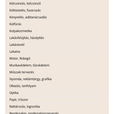
Kölcsönzés, kölcsönző
Költöztetés, fuvarozás
Könyvelés, adótanácsadás
Kútfúrás
Kutyakozmetika
Lakásfelújítás, házépítés
Lakástextil
Lakatos
Motor, Robogó
Munkavédelem, tűzvédelem
Műszaki tervezés
Nyomda, reklámtárgy, grafika
Oktatás, tanfolyam
Optika
Papír, írószer
Raktározás, logisztika
Rendezvény, rendezvényszervezés