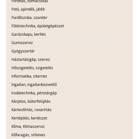
Fordítás, tolmácsolás
Fotó, ajándék, játék
Fürdőszoba, szaniter
Fűtéstechnika, épületgépészet
Garázskapu, kerítés
Gumiszerviz
Gyógyszertár
Háztartásigép, szerviz
Hőszigetelés, szigetelés
Informatika, internet
Ingatlan, ingatlanközvetítő
Irodatechnika, pénztárgép
Kárpitos, bútorfelújítás
Kártevőírtás, rovarírtás
Kertépítés, kertészet
Klíma, Klímaszerviz
Kőfaragás, sírköves