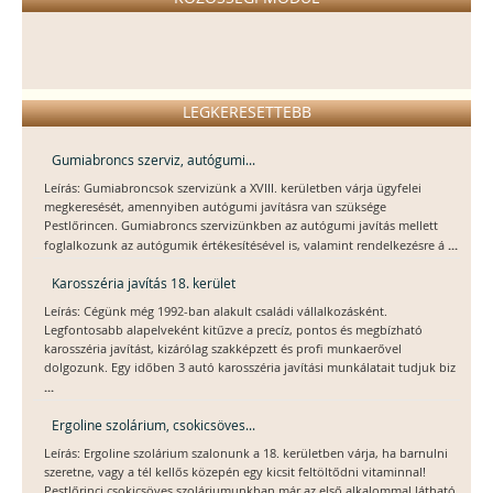
LEGKERESETTEBB
Gumiabroncs szerviz, autógumi...
Leírás: Gumiabroncsok szervizünk a XVIII. kerületben várja ügyfelei
megkeresését, amennyiben autógumi javításra van szüksége
Pestlőrincen. Gumiabroncs szervizünkben az autógumi javítás mellett
...
foglalkozunk az autógumik értékesítésével is, valamint rendelkezésre á
Karosszéria javítás 18. kerület
Leírás: Cégünk még 1992-ban alakult családi vállalkozásként.
Legfontosabb alapelveként kitűzve a precíz, pontos és megbízható
karosszéria javítást, kizárólag szakképzett és profi munkaerővel
dolgozunk. Egy időben 3 autó karosszéria javítási munkálatait tudjuk biz
...
Ergoline szolárium, csokicsöves...
Leírás: Ergoline szolárium szalonunk a 18. kerületben várja, ha barnulni
szeretne, vagy a tél kellős közepén egy kicsit feltöltődni vitaminnal!
Pestlőrinci csokicsöves szoláriumunkban már az első alkalommal látható