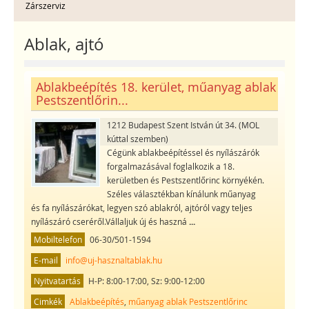
Zárszerviz
Ablak, ajtó
Ablakbeépítés 18. kerület, műanyag ablak
Pestszentlőrin...
1212 Budapest Szent István út 34. (MOL
kúttal szemben)
Cégünk ablakbeépítéssel és nyílászárók
forgalmazásával foglalkozik a 18.
kerületben és Pestszentlőrinc környékén.
Széles választékban kínálunk műanyag
és fa nyílászárókat, legyen szó ablakról, ajtóról vagy teljes
nyílászáró cseréről.Vállaljuk új és haszná
...
Mobiltelefon
06-30/501-1594
E-mail
info@uj-hasznaltablak.hu
Nyitvatartás
H-P: 8:00-17:00, Sz: 9:00-12:00
Cimkék
Ablakbeépítés
,
műanyag ablak Pestszentlőrinc