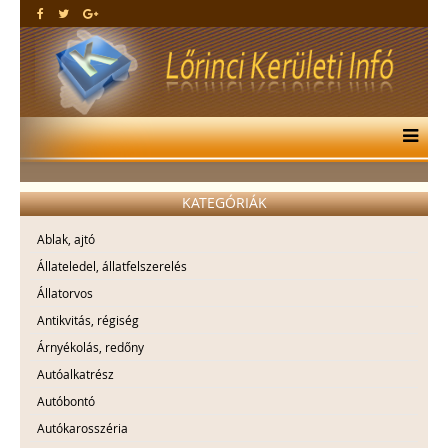
KATEGÓRIÁK
Ablak, ajtó
Állateledel, állatfelszerelés
Állatorvos
Antikvitás, régiség
Árnyékolás, redőny
Autóalkatrész
Autóbontó
Autókarosszéria