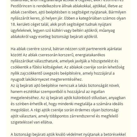
Pestlőrincen is rendelkezésre állnak ablakokkal, ajtókkal, illetve az
ablak cserében, ajtó beépítésben is segítséget nyújtanak. Bármilyen
nyílászárót keres, jó helyen jár. Ebben a kategóriában számos olyan
18. kerületi céget talál, akik profi segítséget tudnak nyújtani
ügyfeleknek, legyen szó kültéri vagy beltéri ajtókról, műanyag
ablakokról vagy esetleg biztonsági bejárati ajtókról.
Ha ablak cserére szorul, bátran nézzen szét partnereink ajánlatai
között! Az ablak cseresorán korszerű, energiatakarékos
nyílászárókat választhatunk, amelyek javítják a hőszigetelést és
csökkentik a fűtési költségeket. Az ablakok cseréje során lehetőség
nyílik zajcsökkentő üvegezés beépítésére, amely hozzájárul a
nyugodt lakókörnyezet megteremtéséhez.
Az új bejárati ajtó beépítése nemcsak a lakás biztonságát növeli,
hanem esztétikai szempontból is hozzájárul az ingatlan
megjelenéséhez. Az új bejárati ajtók különböző stílusban, anyagban
és színben érhetők el, hogy mindenki megtalálja a számára ideális
megoldást. A régi ajtók cseréje során érdemes olyan biztonsági
ajtót választani, amely többpontos zárrendszerrel és megfelelő
szigeteléssel van ellátva.
A biztonsági bejárati ajtók kiváló védelmet nyújtanak a betörésekkel