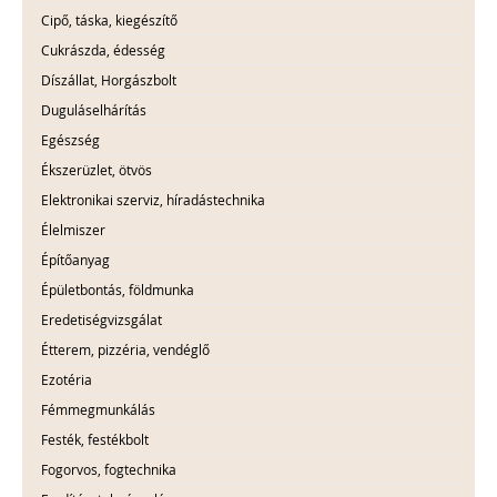
Cipő, táska, kiegészítő
Cukrászda, édesség
Díszállat, Horgászbolt
Duguláselhárítás
Egészség
Ékszerüzlet, ötvös
Elektronikai szerviz, híradástechnika
Élelmiszer
Építőanyag
Épületbontás, földmunka
Eredetiségvizsgálat
Étterem, pizzéria, vendéglő
Ezotéria
Fémmegmunkálás
Festék, festékbolt
Fogorvos, fogtechnika