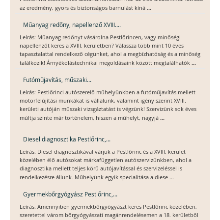
...
az eredmény, gyors és biztonságos barnulást kíná
Műanyag redőny, napellenző XVIII....
Leírás: Műanyag redőnyt vásárolna Pestlőrincen, vagy minőségi
napellenzőt keres a XVIII. kerületben? Válassza több mint 10 éves
tapasztalattal rendelkező cégünket, ahol a megbízhatóság és a minőség
...
találkozik! Árnyékolástechnikai megoldásaink között megtalálhatók
Futóműjavítás, műszaki...
Leírás: Pestlőrinci autószerelő műhelyünkben a futóműjavítás mellett
motorfelújítási munkákat is vállalunk, valamint igény szerint XVIII.
kerületi autóján műszaki vizsgáztatást is végzünk! Szervizünk sok éves
...
múltja szinte már történelem, hiszen a műhelyt, nagyjá
Diesel diagnosztika Pestlőrinc,...
Leírás: Diesel diagnosztikával várjuk a Pestlőrinc és a XVIII. kerület
közelében élő autósokat márkafüggetlen autószervizünkben, ahol a
diagnosztika mellett teljes körű autójavítással és szervizeléssel is
...
rendelkezésre állunk. Műhelyünk egyik specialitása a diese
Gyermekbőrgyógyász Pestlőrinc,...
Leírás: Amennyiben gyermekbőrgyógyászt keres Pestlőrinc közelében,
szeretettel várom bőrgyógyászati magánrendelésemen a 18. kerületből