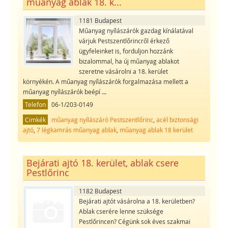
műanyag ablak 18. k...
1181 Budapest
Műanyag nyílászárók gazdag kínálatával
várjuk Pestszentlőrincről érkező
ügyfeleinket is, forduljon hozzánk
bizalommal, ha új műanyag ablakot
szeretne vásárolni a 18. kerület
környékén. A műanyag nyílászárók forgalmazása mellett a
műanyag nyílászárók beépí
...
Telefon
06-1/203-0149
Cimkék
műanyag nyílászáró Pestszentlőrinc
,
acél biztonsági
ajtó
,
7 légkamrás műanyag ablak
,
műanyag ablak 18 kerület
Bejárati ajtó 18. kerület, ablak csere
Pestlőrinc
1182 Budapest
Bejárati ajtót vásárolna a 18. kerületben?
Ablak cserére lenne szüksége
Pestlőrincen? Cégünk sok éves szakmai