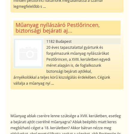
minden pestlőrinci vásárlónk megtalálhassa a számár
legmegfelelőbb s
...
Műanyag nyílászáró Pestlőrincen,
biztonsági bejárati aj...
1182 Budapest
20 éves tapasztalattal gyártunk és
forgalmazunk műanyag nyílászárókat
Pestlőrincen, a XVIII. kerületben egyedi
méret alapján is, de foglalkozunk
biztonsági bejárati ajtókkal,
árnyékolókkal a teljes körű kiszolgálás érdekében. Cégünk
vállalja a műanyag nyí
...
Műanyag ablak cserére lenne szüksége a XVIII. kerületben, esetleg
a bejárati ajtót cserélné műanyagra? Ablak beépítés miatt keres
megbízható céget a 18. kerületben? Akkor bátran nézze meg
oldalunkat, ahol megtalálhatja azokat a cégeket, akik Pestimrén és