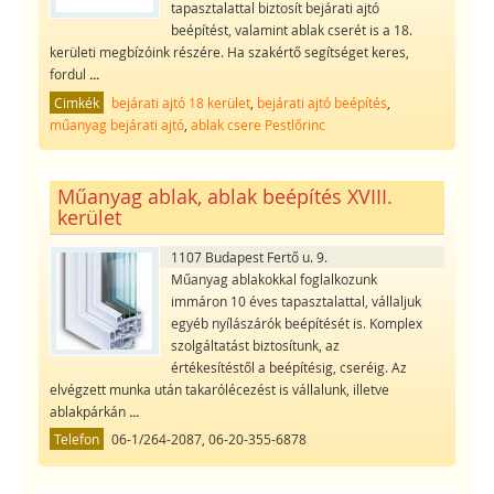
tapasztalattal biztosít bejárati ajtó
beépítést, valamint ablak cserét is a 18.
kerületi megbízóink részére. Ha szakértő segítséget keres,
fordul
...
Cimkék
bejárati ajtó 18 kerület
,
bejárati ajtó beépítés
,
műanyag bejárati ajtó
,
ablak csere Pestlőrinc
Műanyag ablak, ablak beépítés XVIII.
kerület
1107 Budapest Fertő u. 9.
Műanyag ablakokkal foglalkozunk
immáron 10 éves tapasztalattal, vállaljuk
egyéb nyílászárók beépítését is. Komplex
szolgáltatást biztosítunk, az
értékesítéstől a beépítésig, cseréig. Az
elvégzett munka után takarólécezést is vállalunk, illetve
ablakpárkán
...
Telefon
06-1/264-2087, 06-20-355-6878