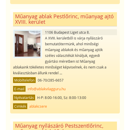
Műanyag ablak Pestlőrinc, műanyag ajtó
XVIII. kerület
1106 Budapest Liget utca 8.
A XVIII. kerületből is várja nyílászáró
bemutatótermünk, ahol minőségi
műanyag ablakok és műanyag ajtók
széles választékát kínáljuk, egyedi
gyártási méretben is! Műanyag
ablakaink tökéletes minőséget képviselnek, és nem csak a
kiválasztásban állunk rendel
...
Mobiltelefon
06-70/285-6657
E-mail
info@ablakvilagguru.hu
Nyitvatartás
H-P: 8:00-16:00, Sz: 8:00-13:00
Cimkék
ablakcsere
Műanyag nyílászáró Pestszentlőrinc,