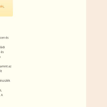
tés
,
ncen és
ládi
 és
n
lamint az
lt
készülék
s,
. A