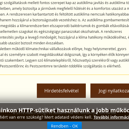
gi szolgáltatások mellett fontos szerepet kap az autóklíma javítás és autóklíma tö
rületben, amely biztosítja a járművek megfelelő hűtését és a komfortos utazást a 
n. A rendszeresen karbantartott és feltöltött autóklíma nemcsak hatékonyabba
 hanem hozzájárul a biztonságosabb vezetéshez is. Az autóklíma gombamentesí
 megoldás a klímarendszerben elszaporodó baktériumok és gombák eltávolításá
kellemetlen szagokat és egészségügyi panaszokat okozhatnak. A rendszeres
esítés javítja a levegő minőségét, hozzájárul a klíma hatékony működéséhez, 
abb utazást biztosít minden évszakban.
ületben működő klímatechnikai vállalkozások előnye, hogy helyismerettel, gyors
al és személyre szabott megoldásokkal dolgoznak, így a környéken élők könnyen
ó szakembert. Legyen szó klímatelepítésről, hőszivattyú szerelésről vagy autók
, Pestszentlőrinc és Pestszentimre területén többféle szolgáltatás is elérhető.
Hirdetésfelvétel
Jogi nyilatkoza
ainkon HTTP-sütiket használunk a jobb működ
© 2018 Awacs Design és Reklámiroda Kft. Minden jog fenntartva.
iért van erre szükség? Mert adataid védeni kell.
További informác
Rendben - OK