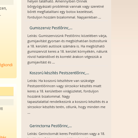
helyen található. Amennyiben Önnek
bőrgyógyászati problémái vannak vagy szeretné
cen,
bőrét megfiatalítani egy botox kezeléssel,
.
...
forduljon hozzám bizalommal. Napjainkban
Gumiszerviz Pestlőrinc,...
Leírás: Gumiszervizünk Pestlőrinc közelében várja,
gumijavítást gyorsan és megbízhatóan biztosítunk
a 18. kerületi autósok számára is. Ha megbízható
gumiszervizt keres a 18. kerület környékén, nálunk
rövid határidővel és korrekt árakon végezzük a
...
gumijavítást és
légkondi
Koszorú készítés Pestszentlőrinc,...
Leírás: Ha koszorú készítésre van szüksége
Pestszentlőrincen vagy sírcsokor készítés miatt
keres a 18. kerületben virágüzletet, forduljon
hozzánk bizalommal. Nagy
tapasztalattal rendelkezünk a koszorú készítés és a
sírcsokor készítés terén, célunk, hogy minden me
tt
...
Gerinctorna Pestlőrinc,...
Leírás: Gerinctornát keres Pestlőrincen vagy a 18.
ltés