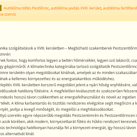
k
Autóklíma töltés Pestlőrinc
,
autóklíma javítás XVIII. kerület
,
autóklíma fertőtlení
ma szerviz
nika szolgáltatások a XVIII. kerületben – Megbízható szakemberek Pestszentlőri
timrén
ek fontos, hogy komfortos legyen a beltéri hőmérséklet, legyen szó lakásról, csa
gy gépjárműről. A klímatechnika kategóriába tartozó szolgáltatók Pestszentlőrinc
imre területén olyan megoldásokat kínálnak, amelyek az év minden szakaszába
ulnak a kellemes környezethez és az energiatakarékos működéshez.
elepítés XVIII. kerületben korszerű megoldást jelent a nyári hőség enyhítésére, va
időszakok hatékony fűtésére. A megfelelően kiválasztott és szakszerűen felszere
ndezés hosszú távon csökkentheti az energiafelhasználást és növeli az ingatlan
tékét. A klíma karbantartás és tisztítás rendszeres elvégzése segít megőrizni a 
ényét, javítja a levegő minőségét, és megelőzi a meghibásodásokat.
ttyú szerelés egyre népszerűbb megoldás Pestszentimrén és Pestszentlőrincen i
 azok körében, akik modern, környezetbarát fűtési és hűtési rendszert keresnek
yús technológia hatékonyan használja fel a környezeti energiát, így hosszú távon
s alternatívát kínál.