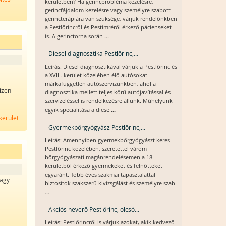
kerületben? Ha gerincprobléma kezelésre,
gerincfájdalom kezelésre vagy személyre szabott
gerincterápiára van szüksége, várjuk rendelőnkben
a Pestlőrincről és Pestimréről érkező pácienseket
...
is. A gerinctorna során
Diesel diagnosztika Pestlőrinc,...
Leírás: Diesel diagnosztikával várjuk a Pestlőrinc és
a XVIII. kerület közelében élő autósokat
márkafüggetlen autószervizünkben, ahol a
ízen
diagnosztika mellett teljes körű autójavítással és
szervizeléssel is rendelkezésre állunk. Műhelyünk
...
egyik specialitása a diese
 kerület
Gyermekbőrgyógyász Pestlőrinc,...
Leírás: Amennyiben gyermekbőrgyógyászt keres
Pestlőrinc közelében, szeretettel várom
bőrgyógyászati magánrendelésemen a 18.
kerületből érkező gyermekeket és felnőtteket
egyaránt. Több éves szakmai tapasztalattal
vagy
biztosítok szakszerű kivizsgálást és személyre szab
...
Akciós heverő Pestlőrinc, olcsó...
Leírás: Pestlőrincről is várjuk azokat, akik kedvező