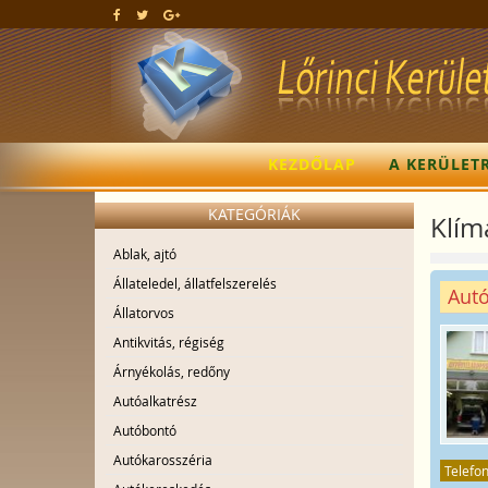
KEZDŐLAP
A KERÜLET
KATEGÓRIÁK
Klím
Ablak, ajtó
Állateledel, állatfelszerelés
Autó
Állatorvos
Antikvitás, régiség
Árnyékolás, redőny
Autóalkatrész
Autóbontó
Autókarosszéria
Telefo