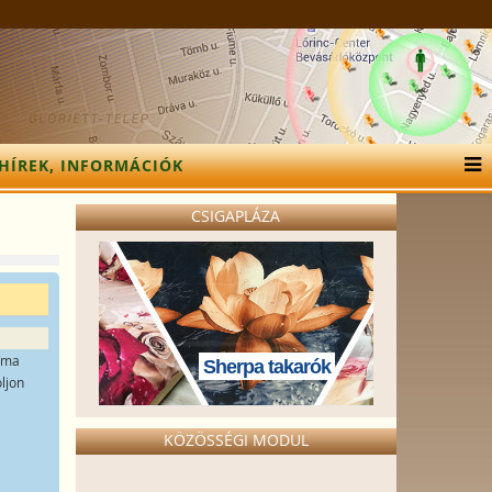
HÍREK, INFORMÁCIÓK
CSIGAPLÁZA
líma
Sherpa takarók
ljon
KÖZÖSSÉGI MODUL