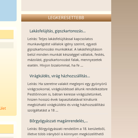
LEGKERESETTEBB
Lakásfelújítás, gipszkartonozás...
Leírás: Teljes lakásfelújítással kapcsolatos
munkavégzést vállalok igény szerint, egyedi
gipszkartonozási munkákkal. A lakásfelújításon
belül minden munkát készséggel vállalok, festés,
mázolást, gipszkartonozást falak, mennyezetek
...
esetén. Hívjon bizalommal, ha fe
Virágküldés, virág házhozszállítás...
Leírás: Ha szeretne valakit meglepni egy gyönyörű
virágcsokorral, virágküldéssel állunk rendelkezésre
Pestlőrincen is, bátran keresse virágüzletünket,
hiszen hosszú évek tapasztalatával kínálunk
megbízható virágküldési és virág házhozszállítási
ület
...
szolgáltatást a 18
Bőrgyógyászati magánrendelés,...
Leírás: Bőrgyógyászati rendelőm a 18. kerületből,
illetve több irányból is könnyen megközelíthető