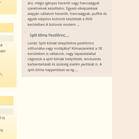
s
,
árú, mégis igényes heverőt vagy franciaágyat
szeretnének készíttetni. Egyedi elképzelések
alapján vállalom heverők, franciaágyak, puffok és
egyéb kárpitos bútorok készítését a XVIII.
...
kerületben.A bútorok modern
Split klíma Pestlőrinc,...
Leírás: Split klímát telepíttetne pestlőrinci
ma
otthonába vagy irodájába? Klímaszerelést a 18.
esen
kerületben is vállalunk, nagy tapasztalattal
végezzük a split klímák beépítését, rendszeres
karbantartását és szükség esetén javítását is. A
...
split klíma napjainkban az eg
ás
,
 is
is