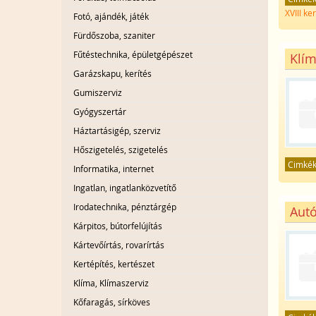
XVIII ke
Fotó, ajándék, játék
Fürdőszoba, szaniter
Fűtéstechnika, épületgépészet
Klím
Garázskapu, kerítés
Gumiszerviz
Gyógyszertár
Háztartásigép, szerviz
Hőszigetelés, szigetelés
Cimké
Informatika, internet
Ingatlan, ingatlanközvetítő
Irodatechnika, pénztárgép
Autó
Kárpitos, bútorfelújítás
Kártevőírtás, rovarírtás
Kertépítés, kertészet
Klíma, Klímaszerviz
Kőfaragás, sírköves