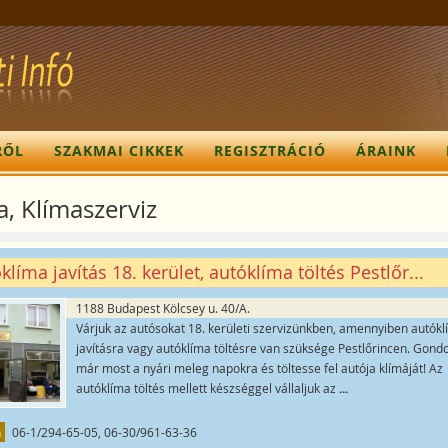
RŐL
SZAKMAI CIKKEK
REGISZTRÁCIÓ
ÁRAINK
a, Klímaszerviz
klíma javítás 18. kerület, autóklíma töltés Pestlőr...
1188 Budapest Kölcsey u. 40/A.
Várjuk az autósokat 18. kerületi szervizünkben, amennyiben autók
javításra vagy autóklíma töltésre van szüksége Pestlőrincen. Gondo
már most a nyári meleg napokra és töltesse fel autója klímáját! Az
autóklíma töltés mellett készséggel vállaljuk az
...
n
06-1/294-65-05, 06-30/961-63-36