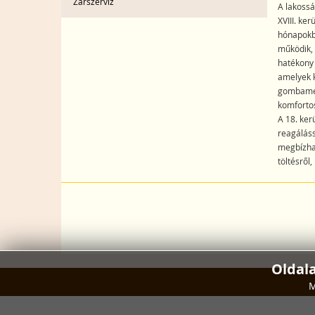
Zárszerviz
A lakossá
XVIII. ke
hónapokba
működik,
hatékony
amelyek 
gombament
komfortos
A 18. ker
reagáláss
megbízhat
töltésről
Oldal
M