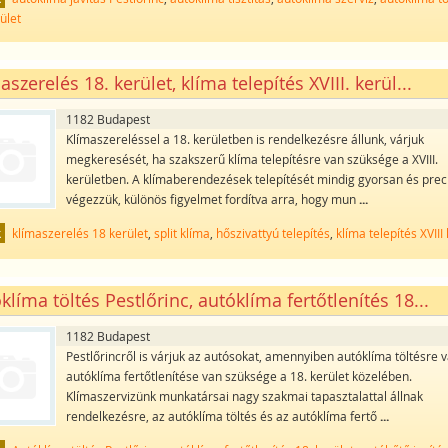
rület
aszerelés 18. kerület, klíma telepítés XVIII. kerül...
1182 Budapest
Klímaszereléssel a 18. kerületben is rendelkezésre állunk, várjuk
megkeresését, ha szakszerű klíma telepítésre van szüksége a XVIII.
kerületben. A klímaberendezések telepítését mindig gyorsan és prec
végezzük, különös figyelmet fordítva arra, hogy mun
...
k
klímaszerelés 18 kerület
,
split klíma
,
hőszivattyú telepítés
,
klíma telepítés XVIII
klíma töltés Pestlőrinc, autóklíma fertőtlenítés 18...
1182 Budapest
Pestlőrincről is várjuk az autósokat, amennyiben autóklíma töltésre 
autóklíma fertőtlenítése van szüksége a 18. kerület közelében.
Klímaszervizünk munkatársai nagy szakmai tapasztalattal állnak
rendelkezésre, az autóklíma töltés és az autóklíma fertő
...