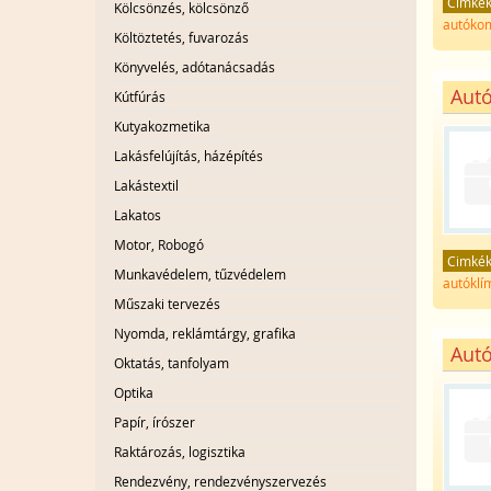
Cimké
Kölcsönzés, kölcsönző
autókom
Költöztetés, fuvarozás
Könyvelés, adótanácsadás
Autó
Kútfúrás
Kutyakozmetika
Lakásfelújítás, házépítés
Lakástextil
Lakatos
Motor, Robogó
Cimké
Munkavédelem, tűzvédelem
autókl
Műszaki tervezés
Nyomda, reklámtárgy, grafika
Autó
Oktatás, tanfolyam
Optika
Papír, írószer
Raktározás, logisztika
Rendezvény, rendezvényszervezés