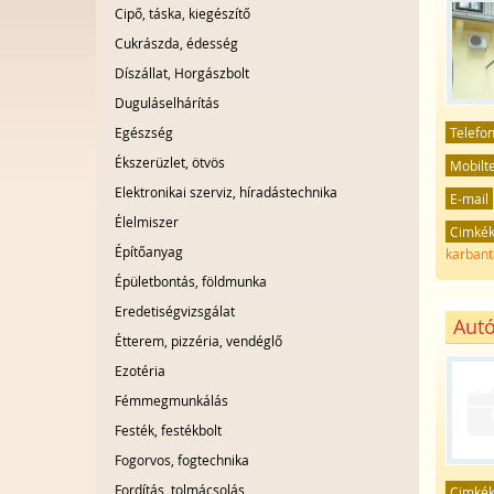
Cipő, táska, kiegészítő
Cukrászda, édesség
Díszállat, Horgászbolt
Duguláselhárítás
Egészség
Telefo
Ékszerüzlet, ötvös
Mobilt
Elektronikai szerviz, híradástechnika
E-mail
Élelmiszer
Cimké
Építőanyag
karbant
Épületbontás, földmunka
Eredetiségvizsgálat
Autó
Étterem, pizzéria, vendéglő
Ezotéria
Fémmegmunkálás
Festék, festékbolt
Fogorvos, fogtechnika
Fordítás, tolmácsolás
Cimké