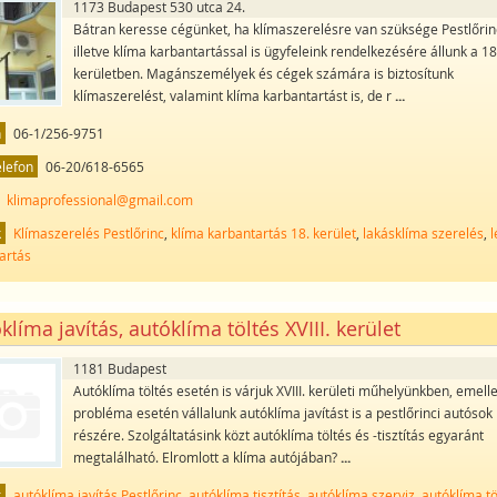
1173 Budapest 530 utca 24.
Bátran keresse cégünket, ha klímaszerelésre van szüksége Pestlőrin
illetve klíma karbantartással is ügyfeleink rendelkezésére állunk a 18
kerületben. Magánszemélyek és cégek számára is biztosítunk
klímaszerelést, valamint klíma karbantartást is, de r
...
n
06-1/256-9751
elefon
06-20/618-6565
klimaprofessional@gmail.com
k
Klímaszerelés Pestlőrinc
,
klíma karbantartás 18. kerület
,
lakásklíma szerelés
,
artás
klíma javítás, autóklíma töltés XVIII. kerület
1181 Budapest
Autóklíma töltés esetén is várjuk XVIII. kerületi műhelyünkben, emelle
probléma esetén vállalunk autóklíma javítást is a pestlőrinci autósok
részére. Szolgáltatásink közt autóklíma töltés és -tisztítás egyaránt
megtalálható. Elromlott a klíma autójában?
...
k
autóklíma javítás Pestlőrinc
,
autóklíma tisztítás
,
autóklíma szerviz
,
autóklíma tö