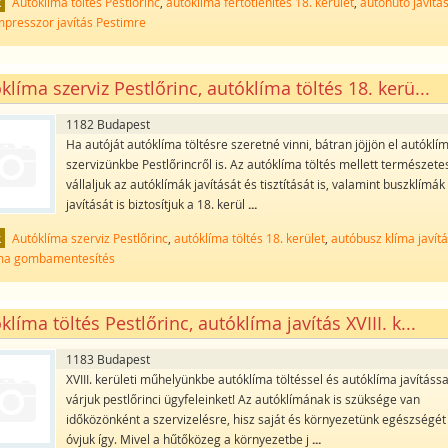
k
Autóklíma töltés Pestlőrinc
,
autóklíma fertőtlenítés 18. kerület
,
autóhűtő javítá
presszor javítás Pestimre
klíma szerviz Pestlőrinc, autóklíma töltés 18. kerü...
1182 Budapest
Ha autóját autóklíma töltésre szeretné vinni, bátran jöjjön el autóklí
szervizünkbe Pestlőrincről is. Az autóklíma töltés mellett természet
vállaljuk az autóklímák javítását és tisztítását is, valamint buszklímák
javítását is biztosítjuk a 18. kerül
...
k
Autóklíma szerviz Pestlőrinc
,
autóklíma töltés 18. kerület
,
autóbusz klíma javít
íma gombamentesítés
klíma töltés Pestlőrinc, autóklíma javítás XVIII. k...
1183 Budapest
XVIII. kerületi műhelyünkbe autóklíma töltéssel és autóklíma javítással
várjuk pestlőrinci ügyfeleinket! Az autóklímának is szüksége van
időközönként a szervizelésre, hisz saját és környezetünk egészségét 
óvjuk így. Mivel a hűtőközeg a környezetbe j
...