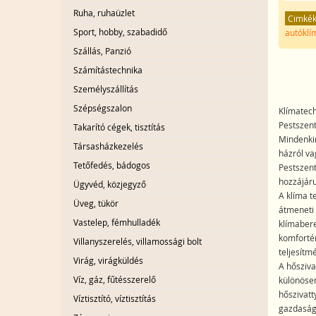
Ruha, ruhaüzlet
Cimké
Sport, hobby, szabadidő
autóklí
Szállás, Panzió
Számítástechnika
Személyszállítás
Szépségszalon
Klímatech
Pestszen
Takarító cégek, tisztítás
Mindenkin
Társasházkezelés
házról va
Tetőfedés, bádogos
Pestszent
hozzájár
Ügyvéd, közjegyző
A klíma t
Üveg, tükör
átmeneti 
Vastelep, fémhulladék
klímabere
komfortér
Villanyszerelés, villamossági bolt
teljesítm
Virág, virágküldés
A hősziva
Víz, gáz, fűtésszerelő
különösen
hőszivatt
Víztisztító, víztisztítás
gazdaságo