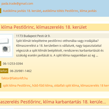
pada.trade@gmail.com
k
Autóklíma javítás 18. kerület
,
autóklíma töltés Pestlőrinc
,
klíma javítás
t klíma Pestlőrinc, klímaszerelés 18. kerület
1173 Budapest Pesti út 9.
Split klímát telepíttetne pestlőrinci otthonába vagy irodájába?
Klímaszerelést a 18. kerületben is vállalunk, nagy tapasztalattal
végezzük a split klímák beépítését, rendszeres karbantartását és
szükség esetén javítását is. A split klíma napjainkban az eg
...
n
06-1/253-0394
elefon
06-20/981-1462
faktor@faktorkft.hu
k
split klíma Pestlőrinc
,
hűtő-fűtő klíma
,
oldalfali split klíma
,
klímaszerelés 18 ker
aszerelés Pestlőrinc, klíma karbantartás 18. kerüle...