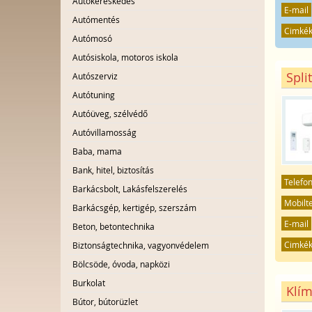
Autókereskedés
E-mail
Autómentés
Cimké
Autómosó
Autósiskola, motoros iskola
Spli
Autószerviz
Autótuning
Autóüveg, szélvédő
Autóvillamosság
Baba, mama
Bank, hitel, biztosítás
Telefo
Barkácsbolt, Lakásfelszerelés
Mobilt
Barkácsgép, kertigép, szerszám
E-mail
Beton, betontechnika
Cimké
Biztonságtechnika, vagyonvédelem
Bölcsöde, óvoda, napközi
Burkolat
Klím
Bútor, bútorüzlet