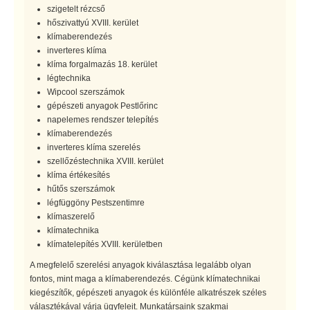
szigetelt rézcső
hőszivattyú XVIII. kerület
klímaberendezés
inverteres klíma
klíma forgalmazás 18. kerület
légtechnika
Wipcool szerszámok
gépészeti anyagok Pestlőrinc
napelemes rendszer telepítés
klímaberendezés
inverteres klíma szerelés
szellőzéstechnika XVIII. kerület
klíma értékesítés
hűtős szerszámok
légfüggöny Pestszentimre
klímaszerelő
klímatechnika
klímatelepítés XVIII. kerületben
A megfelelő szerelési anyagok kiválasztása legalább olyan
fontos, mint maga a klímaberendezés. Cégünk klímatechnikai
kiegészítők, gépészeti anyagok és különféle alkatrészek széles
választékával várja ügyfeleit. Munkatársaink szakmai