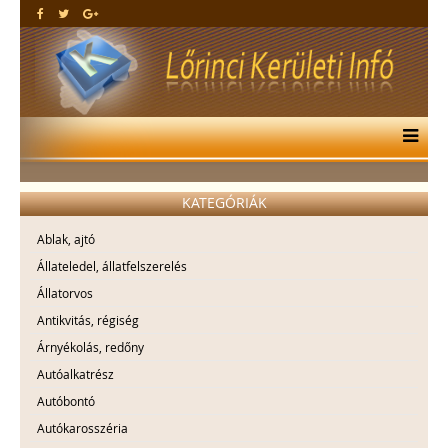
KATEGÓRIÁK
Ablak, ajtó
Állateledel, állatfelszerelés
Állatorvos
Antikvitás, régiség
Árnyékolás, redőny
Autóalkatrész
Autóbontó
Autókarosszéria