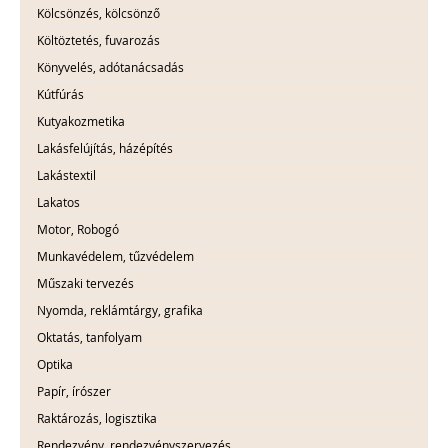
Kölcsönzés, kölcsönző
Költöztetés, fuvarozás
Könyvelés, adótanácsadás
Kútfúrás
Kutyakozmetika
Lakásfelújítás, házépítés
Lakástextil
Lakatos
Motor, Robogó
Munkavédelem, tűzvédelem
Műszaki tervezés
Nyomda, reklámtárgy, grafika
Oktatás, tanfolyam
Optika
Papír, írószer
Raktározás, logisztika
Rendezvény, rendezvényszervezés