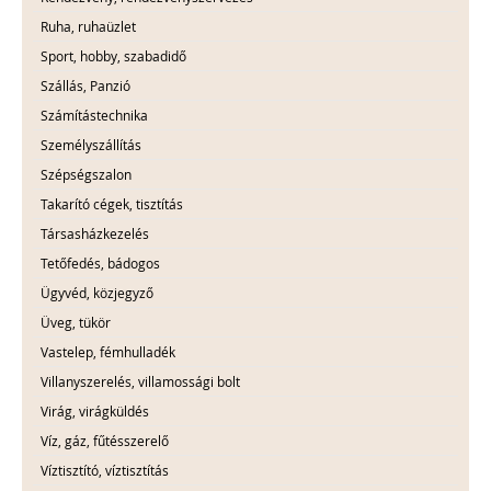
Ruha, ruhaüzlet
Sport, hobby, szabadidő
Szállás, Panzió
Számítástechnika
Személyszállítás
Szépségszalon
Takarító cégek, tisztítás
Társasházkezelés
Tetőfedés, bádogos
Ügyvéd, közjegyző
Üveg, tükör
Vastelep, fémhulladék
Villanyszerelés, villamossági bolt
Virág, virágküldés
Víz, gáz, fűtésszerelő
Víztisztító, víztisztítás