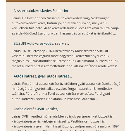
Nissan autókereskedés Pestlőrinc,...
Leírás: Ha Pestlőrincen Nissan autókereskedést vagy Volkswagen
autókereskedést keres, bátran jöjjön el szalonunkba, mely a 18.
kerületben található. Autókereskedésünk 25 éves szakmai múlttal várja
...
az érdeklődőket! Szalonunkban használt és új autókat is értékesítü
SUZUKI Autókereskedés, szerviz...
Leírás: 16. születésnap - 16% kedvezmény Most szeretne Suzukit
vásárolni, keresse cégünk most nagyszerű kedvezménnyel várjuk
meglevő és új vásárlóinkat születésnapunk alkalmából. Autószalonunk
...
mellet autószervizt is üzemeltetünk, ahol állunk az Önök rendelkezésé
Autóalkatrész, gyári autóalkatrész...
Leírás: Pestlőrinci autóalkatrész üzletükben gyári autóalkatrészeket és jó
minőségű utángyártott alkatrészeket forgalmazunk a 18. kerületiek
számára. Fő profilunk a Ford autóalkatrész értékesítés, Ford gyári
...
autóalkatrészek széles kínálatának biztosítása. Autósbo
Kárbejelentés XVIII. kerület,...
Leírás: XVIII. kerületi műhelyünkben várjuk partnereinket biztosítási
kárügyintézéssel és kárbejelentéssel is. Pestlőrincen biztosítási
kárügyintézés ingyen! Nem hiszi? Bizonyosodjon meg róla nálunk. 1994