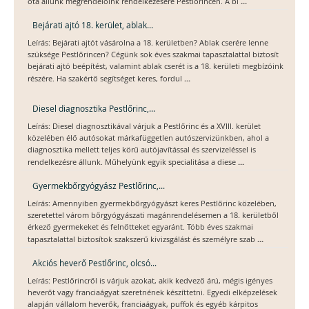
...
óta állunk megrendelőink rendelkezésére Pestlőrincen. A bi
Bejárati ajtó 18. kerület, ablak...
Leírás: Bejárati ajtót vásárolna a 18. kerületben? Ablak cserére lenne
szüksége Pestlőrincen? Cégünk sok éves szakmai tapasztalattal biztosít
bejárati ajtó beépítést, valamint ablak cserét is a 18. kerületi megbízóink
...
részére. Ha szakértő segítséget keres, fordul
Diesel diagnosztika Pestlőrinc,...
Leírás: Diesel diagnosztikával várjuk a Pestlőrinc és a XVIII. kerület
közelében élő autósokat márkafüggetlen autószervizünkben, ahol a
diagnosztika mellett teljes körű autójavítással és szervizeléssel is
...
rendelkezésre állunk. Műhelyünk egyik specialitása a diese
Gyermekbőrgyógyász Pestlőrinc,...
Leírás: Amennyiben gyermekbőrgyógyászt keres Pestlőrinc közelében,
szeretettel várom bőrgyógyászati magánrendelésemen a 18. kerületből
érkező gyermekeket és felnőtteket egyaránt. Több éves szakmai
...
tapasztalattal biztosítok szakszerű kivizsgálást és személyre szab
Akciós heverő Pestlőrinc, olcsó...
Leírás: Pestlőrincről is várjuk azokat, akik kedvező árú, mégis igényes
heverőt vagy franciaágyat szeretnének készíttetni. Egyedi elképzelések
alapján vállalom heverők, franciaágyak, puffok és egyéb kárpitos