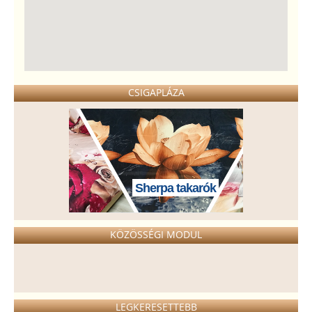
CSIGAPLÁZA
Sherpa takarók
KÖZÖSSÉGI MODUL
LEGKERESETTEBB