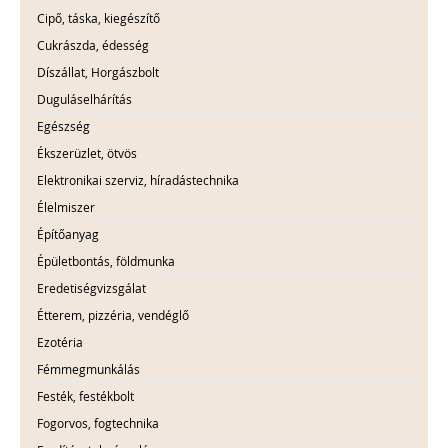
Cipő, táska, kiegészítő
Cukrászda, édesség
Díszállat, Horgászbolt
Duguláselhárítás
Egészség
Ékszerüzlet, ötvös
Elektronikai szerviz, híradástechnika
Élelmiszer
Építőanyag
Épületbontás, földmunka
Eredetiségvizsgálat
Étterem, pizzéria, vendéglő
Ezotéria
Fémmegmunkálás
Festék, festékbolt
Fogorvos, fogtechnika