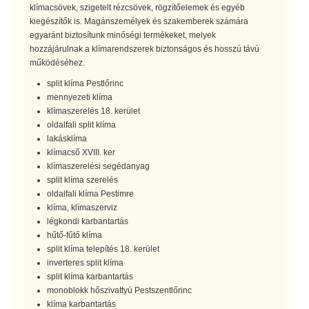
klímacsövek, szigetelt rézcsövek, rögzítőelemek és egyéb
kiegészítők is. Magánszemélyek és szakemberek számára
egyaránt biztosítunk minőségi termékeket, melyek
hozzájárulnak a klímarendszerek biztonságos és hosszú távú
működéséhez.
split klíma Pestlőrinc
mennyezeti klíma
klímaszerelés 18. kerület
oldalfali split klíma
lakásklíma
klímacső XVIII. ker
klímaszerelési segédanyag
split klíma szerelés
oldalfali klíma Pestimre
klíma, klímaszerviz
légkondi karbantartás
hűtő-fűtő klíma
split klíma telepítés 18. kerület
inverteres split klíma
split klíma karbantartás
monoblokk hőszivattyú Pestszentlőrinc
klíma karbantartás