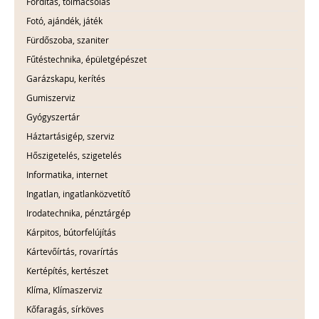
Fordítás, tolmácsolás
Fotó, ajándék, játék
Fürdőszoba, szaniter
Fűtéstechnika, épületgépészet
Garázskapu, kerítés
Gumiszerviz
Gyógyszertár
Háztartásigép, szerviz
Hőszigetelés, szigetelés
Informatika, internet
Ingatlan, ingatlanközvetítő
Irodatechnika, pénztárgép
Kárpitos, bútorfelújítás
Kártevőírtás, rovarírtás
Kertépítés, kertészet
Klíma, Klímaszerviz
Kőfaragás, sírköves