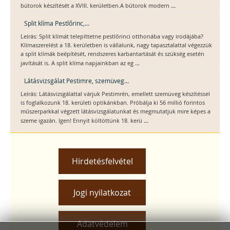
...
bútorok készítését a XVIII. kerületben.A bútorok modern
Split klíma Pestlőrinc,...
Leírás: Split klímát telepíttetne pestlőrinci otthonába vagy irodájába?
Klímaszerelést a 18. kerületben is vállalunk, nagy tapasztalattal végezzük
a split klímák beépítését, rendszeres karbantartását és szükség esetén
...
javítását is. A split klíma napjainkban az eg
Látásvizsgálat Pestimre, szemüveg...
Leírás: Látásvizsgálattal várjuk Pestimrén, emellett szemüveg készítéssel
is foglalkozunk 18. kerületi optikánkban. Próbálja ki 56 millió forintos
műszerparkkal végzett látásvizsgálatunkat és megmutatjuk mire képes a
...
szeme igazán. Igen! Ennyit költöttünk 18. kerü
Hirdetésfelvétel
Jogi nyilatkozat
Adatvédelem