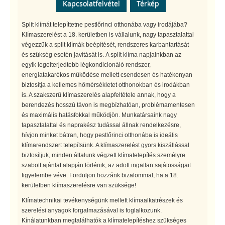
Kapcsolatfelvétel
Térkép
Split klímát telepíttetne pestlőrinci otthonába vagy irodájába?
Klímaszerelést a 18. kerületben is vállalunk, nagy tapasztalattal
végezzük a split klímák beépítését, rendszeres karbantartását
és szükség esetén javítását is. A split klíma napjainkban az
egyik legelterjedtebb légkondicionáló rendszer,
energiatakarékos működése mellett csendesen és hatékonyan
biztosítja a kellemes hőmérsékletet otthonokban és irodákban
is. A szakszerű klímaszerelés alapfeltétele annak, hogy a
berendezés hosszú távon is megbízhatóan, problémamentesen
és maximális hatásfokkal működjön. Munkatársaink nagy
tapasztalattal és naprakész tudással állnak rendelkezésre,
hívjon minket bátran, hogy pestlőrinci otthonába is ideális
klímarendszert telepítsünk. A klímaszerelést gyors kiszállással
biztosítjuk, minden általunk végzett klímatelepítés személyre
szabott ajánlat alapján történik, az adott ingatlan sajátosságait
figyelembe véve. Forduljon hozzánk bizalommal, ha a 18.
kerületben klímaszerelésre van szüksége!
Klímatechnikai tevékenységünk mellett klímaalkatrészek és
szerelési anyagok forgalmazásával is foglalkozunk.
Kínálatunkban megtalálhatók a klímatelepítéshez szükséges