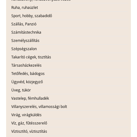
Ruha, ruhaüzlet
Sport, hobby, szabadidő
Szállás, Panzió
Számítástechnika
Személyszállítás
Szépségszalon
Takarító cégek, tisztítás
Társasházkezelés
Tetőfedés, bádogos
Ügyvéd, közjegyző
Üveg, tükör
Vastelep, fémhulladék
Villanyszerelés, villamossági bolt
Virág, virágküldés
Víz, gáz, fűtésszerelő
Víztisztító, víztisztítás