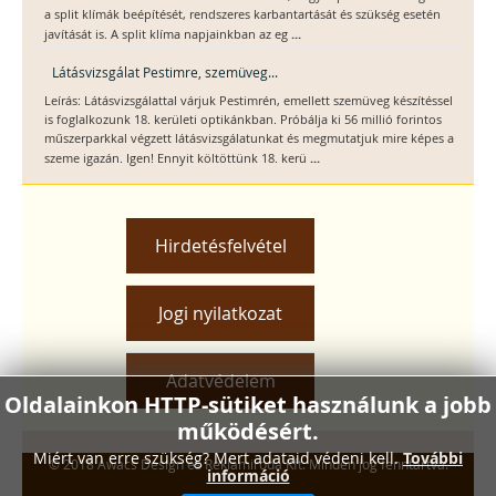
a split klímák beépítését, rendszeres karbantartását és szükség esetén
...
javítását is. A split klíma napjainkban az eg
Látásvizsgálat Pestimre, szemüveg...
Leírás: Látásvizsgálattal várjuk Pestimrén, emellett szemüveg készítéssel
is foglalkozunk 18. kerületi optikánkban. Próbálja ki 56 millió forintos
műszerparkkal végzett látásvizsgálatunkat és megmutatjuk mire képes a
...
szeme igazán. Igen! Ennyit költöttünk 18. kerü
Hirdetésfelvétel
Jogi nyilatkozat
Adatvédelem
Oldalainkon HTTP-sütiket használunk a jobb
működésért.
Miért van erre szükség? Mert adataid védeni kell.
További
© 2018 Awacs Design és Reklámiroda Kft. Minden jog fenntartva.
információ