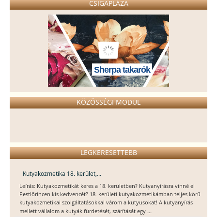
CSIGAPLÁZA
Sherpa takarók
KÖZÖSSÉGI MODUL
LEGKERESETTEBB
Kutyakozmetika 18. kerület,...
Leírás: Kutyakozmetikát keres a 18. kerületben? Kutyanyírásra vinné el
Pestlőrincen kis kedvencét? 18. kerületi kutyakozmetikámban teljes körű
kutyakozmetikai szolgáltatásokkal várom a kutyusokat! A kutyanyírás
...
mellett vállalom a kutyák fürdetését, szárítását egy