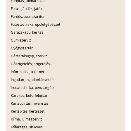
Fordítás, tolmácsolás
Fotó, ajándék, játék
Fürdőszoba, szaniter
Fűtéstechnika, épületgépészet
Garázskapu, kerítés
Gumiszerviz
Gyógyszertár
Háztartásigép, szerviz
Hőszigetelés, szigetelés
Informatika, internet
Ingatlan, ingatlanközvetítő
Irodatechnika, pénztárgép
Kárpitos, bútorfelújítás
Kártevőírtás, rovarírtás
Kertépítés, kertészet
Klíma, Klímaszerviz
Kőfaragás, sírköves