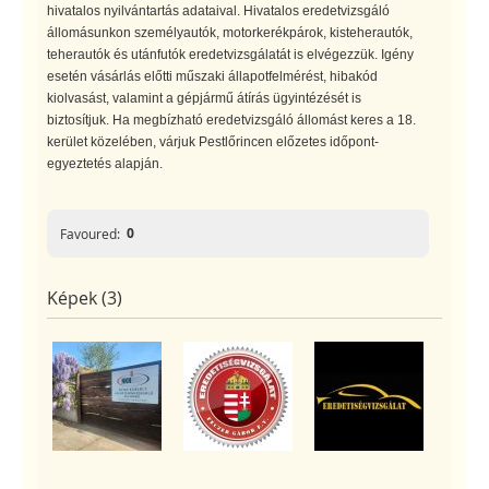
hivatalos nyilvántartás adataival. Hivatalos eredetvizsgáló
állomásunkon személyautók, motorkerékpárok, kisteherautók,
teherautók és utánfutók eredetvizsgálatát is elvégezzük. Igény
esetén vásárlás előtti műszaki állapotfelmérést, hibakód
kiolvasást, valamint a gépjármű átírás ügyintézését is
biztosítjuk. Ha megbízható eredetvizsgáló állomást keres a 18.
kerület közelében, várjuk Pestlőrincen előzetes időpont-
egyeztetés alapján.
0
Favoured:
Képek (3)