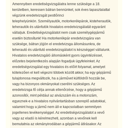
Amennyiben eredetiségvizsgálatra lenne szüksége a 18.
kerületben, keressen bátran bennünket, sok éves tapasztalattal
végzünk eredetvizsgát pestlőrinci
telephelyünkön. Személyautók, motorkerékpárok, kisteherautók,
teherautók és utánfutók hivatalos eredetvizsgálatát egyaránt
vállaljuk. Eredetiségvizsgálatot nem csak személygépjármű
esetén biztosítunk! Ha motorkerékpár eredetvizsgára van
szüksége, bátran jöjjön el eredetvizsga állomásunkra, de
teherautó és utánfutó eredetvizsgálatot is készséggel vállalunk.
Hivatalos eredetvizsgáló állomásként gyors ügyintézéssel,
előzetes bejelentkezés alapján fogadjuk ügyfeleinket. Az
eredetiségvizsgálat egy hivatalos és előírt folyamat, amelyet
kötelezően el kell végezni többek között akkor, ha egy gépjármű
tulajdonosa megváltozik, ha a járművet külföldről hozzák be,
vagy ha bizonyos okmányokat cserélni szükséges. Az
eredetvizsga fő célja annak ellenőrzése, hogy a gépjármű
azonosítói, mint például az alvázszám és a motorszám,
egyeznek-e a hivatalos nyilvántartásban szereplő adatokkal,
valamint hogy a jármű nem áll-e kapcsolatban semmilyen
jogellenes tevékenységgel. Az eredetiségvizsgálatot a vevő
vagy az eladó is kérelmezheti, azonban a vevőnek kell
bemutatnia az okmányirodában a gépjármű átírásakor. Az