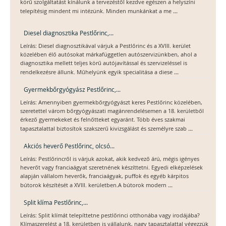
körű szolgáltatást kínálunk a tervezéstől kezdve egészen a helyszíni
...
telepítésig mindent mi intézünk. Minden munkánkat a me
Diesel diagnosztika Pestlőrinc,...
Leírás: Diesel diagnosztikával várjuk a Pestlőrinc és a XVIII. kerület
közelében élő autósokat márkafüggetlen autószervizünkben, ahol a
diagnosztika mellett teljes körű autójavítással és szervizeléssel is
...
rendelkezésre állunk. Műhelyünk egyik specialitása a diese
Gyermekbőrgyógyász Pestlőrinc,...
Leírás: Amennyiben gyermekbőrgyógyászt keres Pestlőrinc közelében,
szeretettel várom bőrgyógyászati magánrendelésemen a 18. kerületből
érkező gyermekeket és felnőtteket egyaránt. Több éves szakmai
...
tapasztalattal biztosítok szakszerű kivizsgálást és személyre szab
Akciós heverő Pestlőrinc, olcsó...
Leírás: Pestlőrincről is várjuk azokat, akik kedvező árú, mégis igényes
heverőt vagy franciaágyat szeretnének készíttetni. Egyedi elképzelések
alapján vállalom heverők, franciaágyak, puffok és egyéb kárpitos
...
bútorok készítését a XVIII. kerületben.A bútorok modern
Split klíma Pestlőrinc,...
Leírás: Split klímát telepíttetne pestlőrinci otthonába vagy irodájába?
Klímaszerelést a 18. kerületben is vállalunk, nagy tapasztalattal végezzük