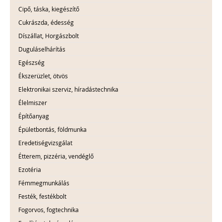
Cipő, táska, kiegészítő
Cukrászda, édesség
Díszállat, Horgászbolt
Duguláselhárítás
Egészség
Ékszerüzlet, ötvös
Elektronikai szerviz, híradástechnika
Élelmiszer
Építőanyag
Épületbontás, földmunka
Eredetiségvizsgálat
Étterem, pizzéria, vendéglő
Ezotéria
Fémmegmunkálás
Festék, festékbolt
Fogorvos, fogtechnika