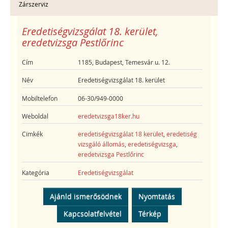
Zárszerviz
Eredetiségvizsgálat 18. kerület,
eredetvizsga Pestlőrinc
Cím
1185, Budapest, Temesvár u. 12.
Név
Eredetiségvizsgálat 18. kerület
Mobiltelefon
06-30/949-0000
Weboldal
eredetvizsga18ker.hu
Cimkék
eredetiségvizsgálat 18 kerület
,
eredetiség
vizsgáló állomás
,
eredetiségvizsga
,
eredetvizsga Pestlőrinc
Kategória
Eredetiségvizsgálat
Ajánld ismerősödnek
Nyomtatás
Kapcsolatfelvétel
Térkép