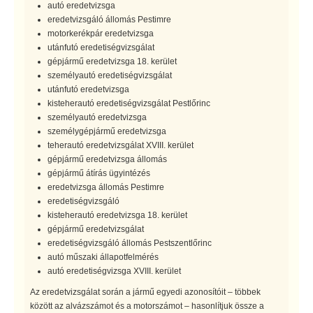
autó eredetvizsga
eredetvizsgáló állomás Pestimre
motorkerékpár eredetvizsga
utánfutó eredetiségvizsgálat
gépjármű eredetvizsga 18. kerület
személyautó eredetiségvizsgálat
utánfutó eredetvizsga
kisteherautó eredetiségvizsgálat Pestlőrinc
személyautó eredetvizsga
személygépjármű eredetvizsga
teherautó eredetvizsgálat XVIII. kerület
gépjármű eredetvizsga állomás
gépjármű átírás ügyintézés
eredetvizsga állomás Pestimre
eredetiségvizsgáló
kisteherautó eredetvizsga 18. kerület
gépjármű eredetvizsgálat
eredetiségvizsgáló állomás Pestszentlőrinc
autó műszaki állapotfelmérés
autó eredetiségvizsga XVIII. kerület
Az eredetvizsgálat során a jármű egyedi azonosítóit – többek
között az alvázszámot és a motorszámot – hasonlítjuk össze a