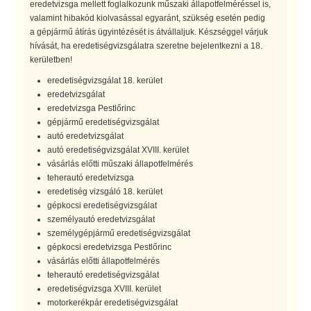
eredetvizsga mellett foglalkozunk műszaki állapotfelméréssel is,
valamint hibakód kiolvasással egyaránt, szükség esetén pedig
a gépjármű átírás ügyintézését is átvállaljuk. Készséggel várjuk
hívását, ha eredetiségvizsgálatra szeretne bejelentkezni a 18.
kerületben!
eredetiségvizsgálat 18. kerület
eredetvizsgálat
eredetvizsga Pestlőrinc
gépjármű eredetiségvizsgálat
autó eredetvizsgálat
autó eredetiségvizsgálat XVIII. kerület
vásárlás előtti műszaki állapotfelmérés
teherautó eredetvizsga
eredetiség vizsgáló 18. kerület
gépkocsi eredetiségvizsgálat
személyautó eredetvizsgálat
személygépjármű eredetiségvizsgálat
gépkocsi eredetvizsga Pestlőrinc
vásárlás előtti állapotfelmérés
teherautó eredetiségvizsgálat
eredetiségvizsga XVIII. kerület
motorkerékpár eredetiségvizsgálat