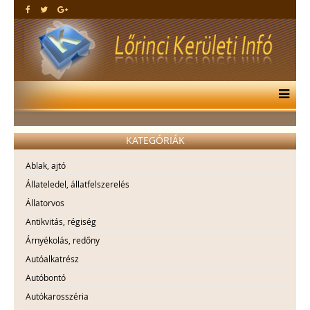
KATEGÓRIÁK
Ablak, ajtó
Állateledel, állatfelszerelés
Állatorvos
Antikvitás, régiség
Árnyékolás, redőny
Autóalkatrész
Autóbontó
Autókarosszéria