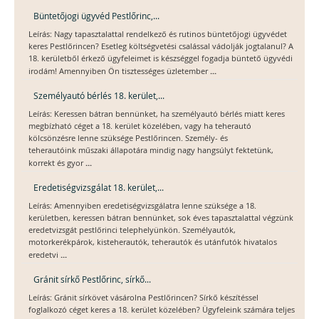
Büntetőjogi ügyvéd Pestlőrinc,...
Leírás: Nagy tapasztalattal rendelkező és rutinos büntetőjogi ügyvédet
keres Pestlőrincen? Esetleg költségvetési csalással vádolják jogtalanul? A
18. kerületből érkező ügyfeleimet is készséggel fogadja büntető ügyvédi
...
irodám! Amennyiben Ön tisztességes üzletember
Személyautó bérlés 18. kerület,...
Leírás: Keressen bátran bennünket, ha személyautó bérlés miatt keres
megbízható céget a 18. kerület közelében, vagy ha teherautó
kölcsönzésre lenne szüksége Pestlőrincen. Személy- és
teherautóink műszaki állapotára mindig nagy hangsúlyt fektetünk,
...
korrekt és gyor
Eredetiségvizsgálat 18. kerület,...
Leírás: Amennyiben eredetiségvizsgálatra lenne szüksége a 18.
kerületben, keressen bátran bennünket, sok éves tapasztalattal végzünk
eredetvizsgát pestlőrinci telephelyünkön. Személyautók,
motorkerékpárok, kisteherautók, teherautók és utánfutók hivatalos
...
eredetvi
Gránit sírkő Pestlőrinc, sírkő...
Leírás: Gránit sírkövet vásárolna Pestlőrincen? Sírkő készítéssel
foglalkozó céget keres a 18. kerület közelében? Ügyfeleink számára teljes