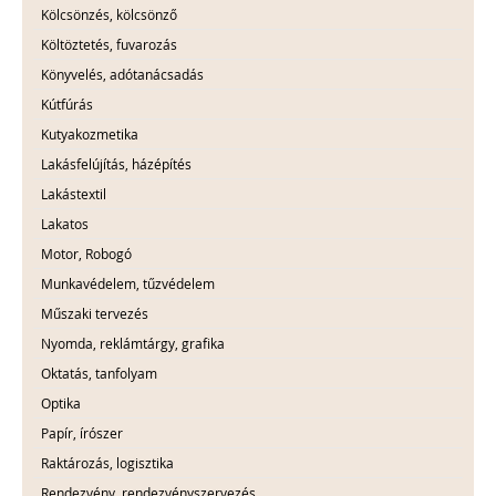
Kölcsönzés, kölcsönző
Költöztetés, fuvarozás
Könyvelés, adótanácsadás
Kútfúrás
Kutyakozmetika
Lakásfelújítás, házépítés
Lakástextil
Lakatos
Motor, Robogó
Munkavédelem, tűzvédelem
Műszaki tervezés
Nyomda, reklámtárgy, grafika
Oktatás, tanfolyam
Optika
Papír, írószer
Raktározás, logisztika
Rendezvény, rendezvényszervezés