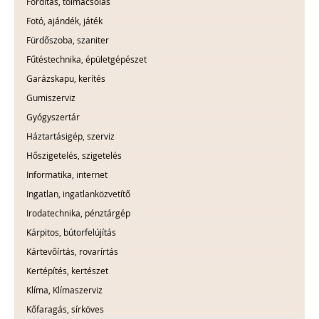
Fordítás, tolmácsolás
Fotó, ajándék, játék
Fürdőszoba, szaniter
Fűtéstechnika, épületgépészet
Garázskapu, kerítés
Gumiszerviz
Gyógyszertár
Háztartásigép, szerviz
Hőszigetelés, szigetelés
Informatika, internet
Ingatlan, ingatlanközvetítő
Irodatechnika, pénztárgép
Kárpitos, bútorfelújítás
Kártevőírtás, rovarírtás
Kertépítés, kertészet
Klíma, Klímaszerviz
Kőfaragás, sírköves