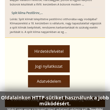
...
bútorok készítését a XVIII. kerületben.A bútorok modern
Split klíma Pestlőrinc,...
Leírás: Split klímát telepíttetne pestlőrinci otthonába vagy irodájába?
Klímaszerelést a 18. kerületben is vállalunk, nagy tapasztalattal végezzük
a split klímák beépítését, rendszeres karbantartását és szükség esetén
...
javítását is. A split klíma napjainkban az eg
Hirdetésfelvétel
Jogi nyilatkozat
Adatvédelem
Oldalainkon HTTP-sütiket használunk a jobb
© 2018 Awacs Design és Reklámiroda Kft. Minden jog fenntartva.
működésért.
Miért van erre szükség? Mert adataid védeni kell.
További