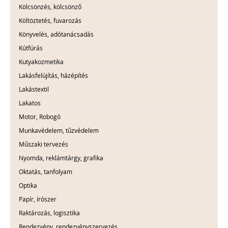
Kölcsönzés, kölcsönző
Költöztetés, fuvarozás
Könyvelés, adótanácsadás
Kútfúrás
Kutyakozmetika
Lakásfelújítás, házépítés
Lakástextil
Lakatos
Motor, Robogó
Munkavédelem, tűzvédelem
Műszaki tervezés
Nyomda, reklámtárgy, grafika
Oktatás, tanfolyam
Optika
Papír, írószer
Raktározás, logisztika
Rendezvény, rendezvényszervezés