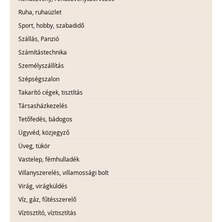
Ruha, ruhaüzlet
Sport, hobby, szabadidő
Szállás, Panzió
Számítástechnika
Személyszállítás
Szépségszalon
Takarító cégek, tisztítás
Társasházkezelés
Tetőfedés, bádogos
Ügyvéd, közjegyző
Üveg, tükör
Vastelep, fémhulladék
Villanyszerelés, villamossági bolt
Virág, virágküldés
Víz, gáz, fűtésszerelő
Víztisztító, víztisztítás