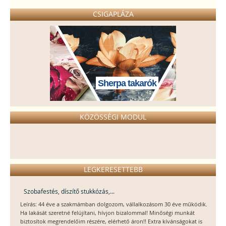
CSIGAPLÁZA
Sherpa takarók
KÖZÖSSÉGI MODUL
LEGKERESETTEBB
Szobafestés, díszítő stukkózás,...
Leírás: 44 éve a szakmámban dolgozom, vállalkozásom 30 éve működik.
Ha lakását szeretné felújítani, hívjon bizalommal! Minőségi munkát
biztosítok megrendelőim részére, elérhető áron!! Extra kívánságokat is