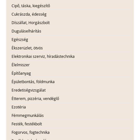
Cipő, táska, kiegészítő
Cukrászda, édesség
Díszállat, Horgászbolt
Duguláselhárítás
Egészség
Ékszerüzlet, ötvös
Elektronikai szerviz, híradástechnika
Élelmiszer
Építőanyag
Épületbontás, földmunka
Eredetiségvizsgálat
Étterem, pizzéria, vendéglő
Ezotéria
Fémmegmunkálás
Festék, festékbolt
Fogorvos, fogtechnika