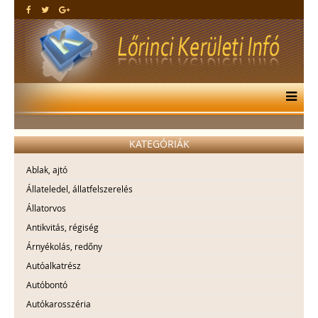
KATEGÓRIÁK
Ablak, ajtó
Állateledel, állatfelszerelés
Állatorvos
Antikvitás, régiség
Árnyékolás, redőny
Autóalkatrész
Autóbontó
Autókarosszéria