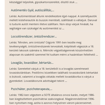
...
készséggel teljesítek, gipszkartonszerelést, díszítő stuk
Autómentés Gyál, autószállítás,...
Leírás: Autómentéssel állunk rendelkezésre éjjel-nappal. A személyautók
mellett kisteherautók és buszok mentését, szállítását is vállaljuk. Daruval
is tudunk autót menteni illetve szállítani. Non-stop várjuk hívását, ha
...
segítségre van szüksége! Az autómentést sz
Locsolórendszer, öntözőrendszer...
Leírás: 'Minden, ami öntözés!' Cégünk 1991-ben kezdte meg
tevékenységét, öntözőrendszerek tervezését, kiépítését végezzük a 18.
kerületi lakosok számára is. Mérnöki végzettségemnek köszönhetően
...
alaposan és szakértő szemmel fel tudtam mérni a hazánkban fellelhető
Lovaglás, lovastábor, bértartás...
Leírás: Szeretettel várjuk a 18. kerületből is a lovaglás szerelmeseit
lovasiskolánkban. Pestlőrinc közelében található lovasiskolánk bértartást
is biztosít, valamint a lovaglás oktatás mellett lovastáborba is várjuk a
...
gyerekeket. Lovastáborunk adottságait tekint
Pszichiáter, pszichoterapeuta,...
Leírás: 1982-ben végeztem a SOTE általános orvosi karán, melyet 1986-
ban kiegészítettem pszichiátriai szakvizsgával. Magánrendelőmet 1996-
ban nyitottam meg, azóta is azonos helyszínen várom pácienseimet.