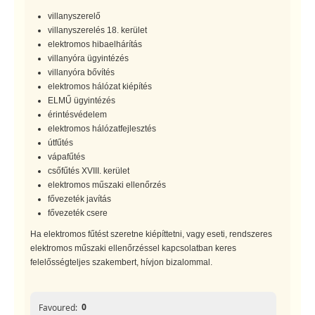
villanyszerelő
villanyszerelés 18. kerület
elektromos hibaelhárítás
villanyóra ügyintézés
villanyóra bővítés
elektromos hálózat kiépítés
ELMŰ ügyintézés
érintésvédelem
elektromos hálózatfejlesztés
útfűtés
vápafűtés
csőfűtés XVIII. kerület
elektromos műszaki ellenőrzés
fővezeték javítás
fővezeték csere
Ha elektromos fűtést szeretne kiépíttetni, vagy eseti, rendszeres
elektromos műszaki ellenőrzéssel kapcsolatban keres
felelősségteljes szakembert, hívjon bizalommal.
0
Favoured: