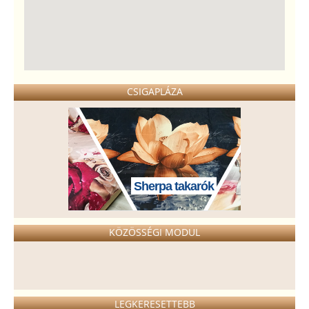
CSIGAPLÁZA
Sherpa takarók
KÖZÖSSÉGI MODUL
LEGKERESETTEBB