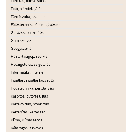
Fordítás, tolmácsolás
Fotó, ajándék, játék
Fürdőszoba, szaniter
Fűtéstechnika, épületgépészet
Garázskapu, kerítés
Gumiszerviz
Gyógyszertár
Háztartásigép, szerviz
Hőszigetelés, szigetelés
Informatika, internet
Ingatlan, ingatlanközvetítő
Irodatechnika, pénztárgép
Kárpitos, bútorfelújítás
Kártevőírtás, rovarírtás
Kertépítés, kertészet
Klíma, Klímaszerviz
Kőfaragás, sírköves