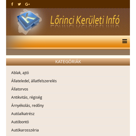
KATEGÓRIÁK
Ablak, ajtó
Állateledel, állatfelszerelés
Állatorvos
Antikvitás, régiség
Árnyékolás, redőny
Autóalkatrész
Autóbontó
Autókarosszéria