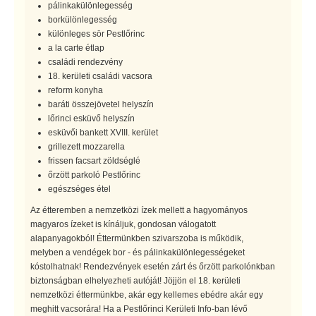
pálinkakülönlegesség
borkülönlegesség
különleges sör Pestlőrinc
a la carte étlap
családi rendezvény
18. kerületi családi vacsora
reform konyha
baráti összejövetel helyszín
lőrinci esküvő helyszín
esküvői bankett XVIII. kerület
grillezett mozzarella
frissen facsart zöldséglé
őrzött parkoló Pestlőrinc
egészséges étel
Az étteremben a nemzetközi ízek mellett a hagyományos
magyaros ízeket is kínáljuk, gondosan válogatott
alapanyagokból! Éttermünkben szivarszoba is működik,
melyben a vendégek bor - és pálinkakülönlegességeket
kóstolhatnak! Rendezvények esetén zárt és őrzött parkolónkban
biztonságban elhelyezheti autóját! Jöjjön el 18. kerületi
nemzetközi éttermünkbe, akár egy kellemes ebédre akár egy
meghitt vacsorára! Ha a Pestlőrinci Kerületi Info-ban lévő