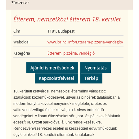
Zárszerviz
Étterem, nemzetközi étterem 18. kerület
Cím
1181, Budapest
Weboldal
www.lorinci.info/Etterem-pizzeria-vendeglo/
Kategória
Étterem, pizzéria, vendéglő
Ajánld ismerősödnek
Nyomtatás
Kapcsolatfelvétel
Térkép
18. kerületi kertvárosi, nemzetközi éttermünk válogatott
szakácsok közreműködésével, udvarias pincérek tálalásában a
modern konyha követelményeinek megfelelő, ízletes és
változatos ízvilágú ételekkel várja a kedves érdeklődő
vendégeket. A finom étkezéseket sör-, bor- és pálinkakínálatunk
egészíti ki. Őrzött parkolóval állunk rendelkezésükre.
Rendezvényszervezés esetén is készséggel együttműködünk
ügyfeleinkkel! 18. kerületi éttermünk kínálatának