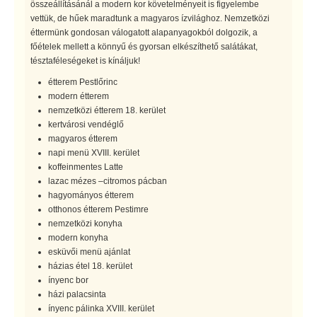
összeállításánál a modern kor követelményeit is figyelembe
vettük, de hűek maradtunk a magyaros ízvilághoz. Nemzetközi
éttermünk gondosan válogatott alapanyagokból dolgozik, a
főételek mellett a könnyű és gyorsan elkészíthető salátákat,
tésztaféleségeket is kínáljuk!
étterem Pestlőrinc
modern étterem
nemzetközi étterem 18. kerület
kertvárosi vendéglő
magyaros étterem
napi menü XVIII. kerület
koffeinmentes Latte
lazac mézes –citromos pácban
hagyományos étterem
otthonos étterem Pestimre
nemzetközi konyha
modern konyha
esküvői menü ajánlat
házias étel 18. kerület
ínyenc bor
házi palacsinta
ínyenc pálinka XVIII. kerület