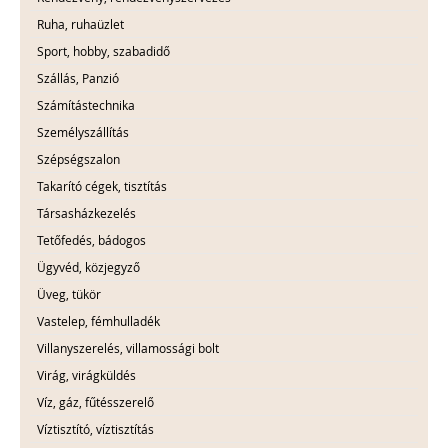
Ruha, ruhaüzlet
Sport, hobby, szabadidő
Szállás, Panzió
Számítástechnika
Személyszállítás
Szépségszalon
Takarító cégek, tisztítás
Társasházkezelés
Tetőfedés, bádogos
Ügyvéd, közjegyző
Üveg, tükör
Vastelep, fémhulladék
Villanyszerelés, villamossági bolt
Virág, virágküldés
Víz, gáz, fűtésszerelő
Víztisztító, víztisztítás