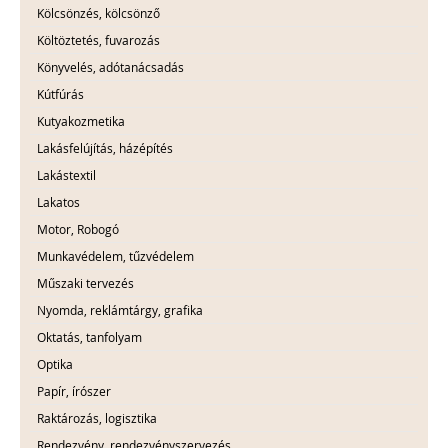
Kölcsönzés, kölcsönző
Költöztetés, fuvarozás
Könyvelés, adótanácsadás
Kútfúrás
Kutyakozmetika
Lakásfelújítás, házépítés
Lakástextil
Lakatos
Motor, Robogó
Munkavédelem, tűzvédelem
Műszaki tervezés
Nyomda, reklámtárgy, grafika
Oktatás, tanfolyam
Optika
Papír, írószer
Raktározás, logisztika
Rendezvény, rendezvényszervezés