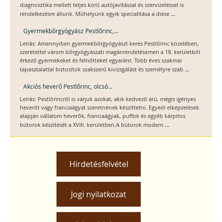
diagnosztika mellett teljes körű autójavítással és szervizeléssel is
...
rendelkezésre állunk. Műhelyünk egyik specialitása a diese
Gyermekbőrgyógyász Pestlőrinc,...
Leírás: Amennyiben gyermekbőrgyógyászt keres Pestlőrinc közelében,
szeretettel várom bőrgyógyászati magánrendelésemen a 18. kerületből
érkező gyermekeket és felnőtteket egyaránt. Több éves szakmai
...
tapasztalattal biztosítok szakszerű kivizsgálást és személyre szab
Akciós heverő Pestlőrinc, olcsó...
Leírás: Pestlőrincről is várjuk azokat, akik kedvező árú, mégis igényes
heverőt vagy franciaágyat szeretnének készíttetni. Egyedi elképzelések
alapján vállalom heverők, franciaágyak, puffok és egyéb kárpitos
...
bútorok készítését a XVIII. kerületben.A bútorok modern
Hirdetésfelvétel
Jogi nyilatkozat