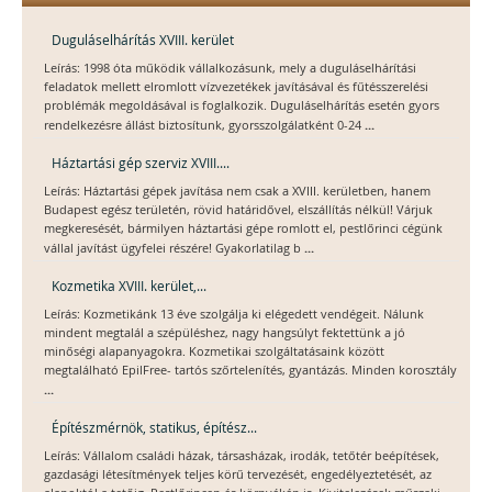
Duguláselhárítás XVIII. kerület
Leírás: 1998 óta működik vállalkozásunk, mely a duguláselhárítási
feladatok mellett elromlott vízvezetékek javításával és fűtésszerelési
problémák megoldásával is foglalkozik. Duguláselhárítás esetén gyors
...
rendelkezésre állást biztosítunk, gyorsszolgálatként 0-24
Háztartási gép szerviz XVIII....
Leírás: Háztartási gépek javítása nem csak a XVIII. kerületben, hanem
Budapest egész területén, rövid határidővel, elszállítás nélkül! Várjuk
megkeresését, bármilyen háztartási gépe romlott el, pestlőrinci cégünk
...
vállal javítást ügyfelei részére! Gyakorlatilag b
Kozmetika XVIII. kerület,...
Leírás: Kozmetikánk 13 éve szolgálja ki elégedett vendégeit. Nálunk
mindent megtalál a szépüléshez, nagy hangsúlyt fektettünk a jó
minőségi alapanyagokra. Kozmetikai szolgáltatásaink között
megtalálható EpilFree- tartós szőrtelenítés, gyantázás. Minden korosztály
...
Építészmérnök, statikus, építész...
Leírás: Vállalom családi házak, társasházak, irodák, tetőtér beépítések,
gazdasági létesítmények teljes körű tervezését, engedélyeztetését, az