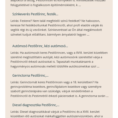
alapoktól a tetőig, Pestlőrincen és környékén is. Kivitelezések műszaki
...
felügyeletével is foglalkozom építőmérnökként, k
Színkeverés Pestlőrinc, festék...
Leírás: Festene? Nem talál megfelelő színű festéket? Ne habozzon,
keresse fel festékboltunkat Pestlőrincről, ahol profi eladók várják és
segítik régi és új vevőinket. Színkeveréssel az Ön által megálmodott
...
színeket tudjuk előállítani, bármilyen árnyalatról legyen
Autómosó Pestlőrinc, kézi autómosó...
Leírás: Ha autómosót keres Pestlőrincen, vagy a XVIII. kerület közelében
szeretné megtisztíttatni autóját, kézi autómosónk szeretettel várja a
Pestlőrincről érkező autósokat is. Tapasztalt munkatársaink a
...
hagyományos autómosás mellett többféle autókozmetikai szol
Gerinctorna Pestlőrinc,...
Leírás: Gerinctornát keres Pestlőrincen vagy a 18. kerületben? Ha
gerincprobléma kezelésre, gerincfájdalom kezelésre vagy személyre
szabott gerincterápiára van szüksége, várjuk rendelőnkben a
...
Pestlőrincről és Pestimréről érkező pácienseket is. A gerinctorna során
Diesel diagnosztika Pestlőrinc,...
Leírás: Diesel diagnosztikával várjuk a Pestlőrinc és a XVIII. kerület
közelében élő autósokat márkafüggetlen autószervizünkben, ahol a