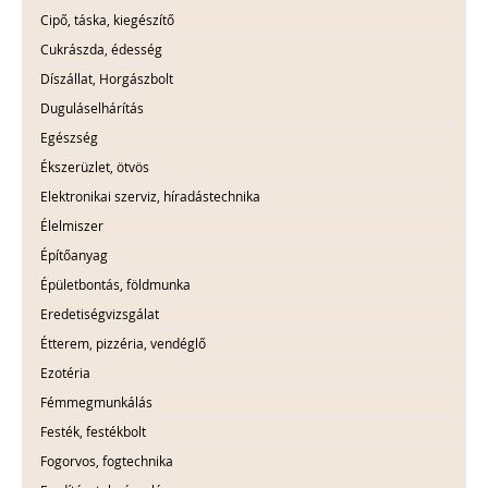
Cipő, táska, kiegészítő
Cukrászda, édesség
Díszállat, Horgászbolt
Duguláselhárítás
Egészség
Ékszerüzlet, ötvös
Elektronikai szerviz, híradástechnika
Élelmiszer
Építőanyag
Épületbontás, földmunka
Eredetiségvizsgálat
Étterem, pizzéria, vendéglő
Ezotéria
Fémmegmunkálás
Festék, festékbolt
Fogorvos, fogtechnika