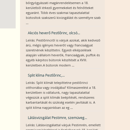
bőrgyógyászati magánrendelésemen a 18.
kerületből érkező gyermekeket és felnőtteket
egyaránt. Több éves szakmai tapasztalattal
biztosítok szakszerű kivizsgálást és személyre szab
...
Akciós heverő Pestlőrinc, olcsó...
Leírás: Pestlőrincről is várjuk azokat, akik kedvező
árú, mégis igényes heverőt vagy franciaágyat
szeretnének készíttetni. Egyedi elképzelések
alapján vállalom heverők, franciaágyak, puffok és
egyéb kárpitos bútorok készítését a XVIII.
...
kerületben.A bútorok modern
Split klíma Pestlőrinc,...
Leírás: Split klímát telepíttetne pestlőrinci
otthonába vagy irodájába? Klímaszerelést a 18.
kerületben is vállalunk, nagy tapasztalattal
végezzük a split klímák beépítését, rendszeres
karbantartását és szükség esetén javítását is. A
...
split klíma napjainkban az eg
Látásvizsgálat Pestimre, szemüveg...
Leírás: Látásvizsgálattal várjuk Pestimrén, emellett