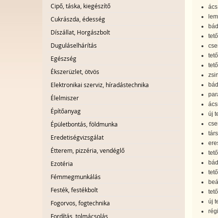
Cipő, táska, kiegészítő
ács
lem
Cukrászda, édesség
bá
Díszállat, Horgászbolt
tet
Duguláselhárítás
cse
tet
Egészség
tet
Ékszerüzlet, ötvös
zsi
Elektronikai szerviz, híradástechnika
bád
par
Élelmiszer
ác
Építőanyag
új t
cse
Épületbontás, földmunka
tár
Eredetiségvizsgálat
ere
Étterem, pizzéria, vendéglő
tető
bád
Ezotéria
tető
Fémmegmunkálás
beá
Festék, festékbolt
tet
új 
Fogorvos, fogtechnika
régi
Fordítás, tolmácsolás