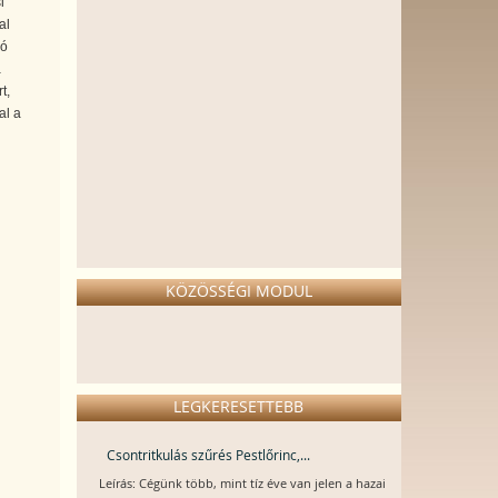
i
al
zó
a
t,
al a
KÖZÖSSÉGI MODUL
LEGKERESETTEBB
Csontritkulás szűrés Pestlőrinc,...
Leírás: Cégünk több, mint tíz éve van jelen a hazai