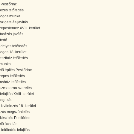
 Pestlőrinc
ezes tetőfedés
dogos munka
őszigetelés javítás
repeslemez XVIII. kerület
őbeázás javítás
őfedő
ndelyes tetőfedés
ogos 18. kerület
asztház tetőfedés
smunka
ető építés Pestlőrinc
repes tetőfedés
sasház tetőfedés
szcsatorna szerelés
felújítás XVIII. kerület
ogozás
 kivitelezés 18. kerület
zás megszüntetés
őkészítés Pestlőrinc
tető ácsolás
 tetőfedés felújítás