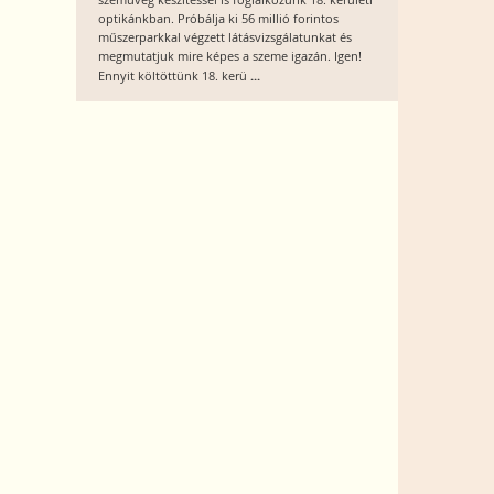
szemüveg készítéssel is foglalkozunk 18. kerületi
optikánkban. Próbálja ki 56 millió forintos
műszerparkkal végzett látásvizsgálatunkat és
megmutatjuk mire képes a szeme igazán. Igen!
...
Ennyit költöttünk 18. kerü