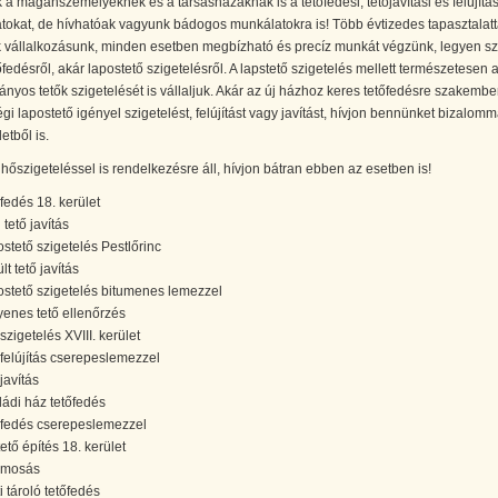
k a magánszemélyeknek és a társasházaknak is a tetőfedési, tetőjavítási és felújítás
okat, de hívhatóak vagyunk bádogos munkálatokra is! Több évtizedes tapasztalatt
 vállalkozásunk, minden esetben megbízható és precíz munkát végzünk, legyen s
őfedésről, akár lapostető szigetelésről. A lapstető szigetelés mellett természetesen 
yos tetők szigetelését is vállaljuk. Akár az új házhoz keres tetőfedésre szakember
égi lapostető igényel szigetelést, felújítást vagy javítást, hívjon bennünket bizalomm
etből is.
őszigeteléssel is rendelkezésre áll, hívjon bátran ebben az esetben is!
őfedés 18. kerület
 tető javítás
ostető szigetelés Pestlőrinc
lt tető javítás
ostető szigetelés bitumenes lemezzel
yenes tető ellenőrzés
szigetelés XVIII. kerület
őfelújítás cserepeslemezzel
javítás
ládi ház tetőfedés
őfedés cserepeslemezzel
ető építés 18. kerület
őmosás
i tároló tetőfedés