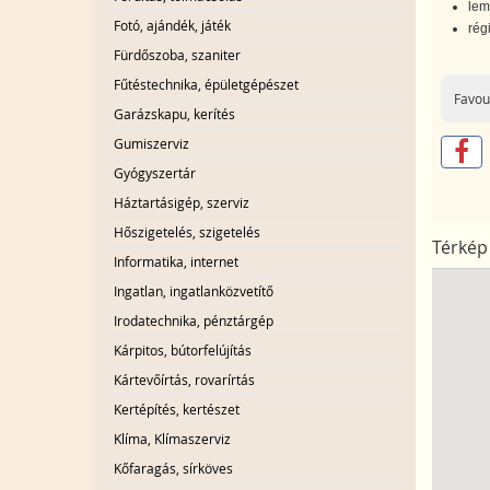
lem
Fotó, ajándék, játék
régi
Fürdőszoba, szaniter
Fűtéstechnika, épületgépészet
Favou
Garázskapu, kerítés
Gumiszerviz
Gyógyszertár
Háztartásigép, szerviz
Hőszigetelés, szigetelés
Térkép
Informatika, internet
Ingatlan, ingatlanközvetítő
Irodatechnika, pénztárgép
Kárpitos, bútorfelújítás
Kártevőírtás, rovarírtás
Kertépítés, kertészet
Klíma, Klímaszerviz
Kőfaragás, sírköves