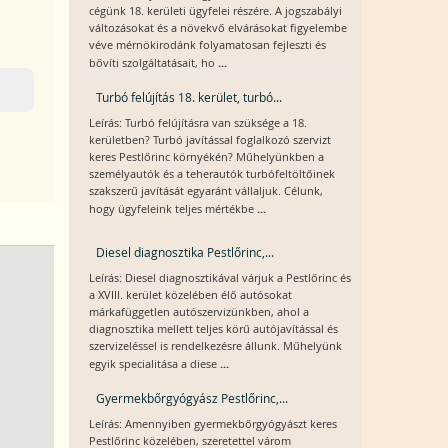
cégünk 18. kerületi ügyfelei részére. A jogszabályi
változásokat és a növekvő elvárásokat figyelembe
véve mérnökirodánk folyamatosan fejleszti és
...
bővíti szolgáltatásait, ho
Turbó felújítás 18. kerület, turbó...
Leírás: Turbó felújításra van szüksége a 18.
kerületben? Turbó javítással foglalkozó szervizt
keres Pestlőrinc környékén? Műhelyünkben a
személyautók és a teherautók turbófeltöltőinek
szakszerű javítását egyaránt vállaljuk. Célunk,
...
hogy ügyfeleink teljes mértékbe
Diesel diagnosztika Pestlőrinc,...
Leírás: Diesel diagnosztikával várjuk a Pestlőrinc és
a XVIII. kerület közelében élő autósokat
márkafüggetlen autószervizünkben, ahol a
diagnosztika mellett teljes körű autójavítással és
szervizeléssel is rendelkezésre állunk. Műhelyünk
...
egyik specialitása a diese
Gyermekbőrgyógyász Pestlőrinc,...
Leírás: Amennyiben gyermekbőrgyógyászt keres
Pestlőrinc közelében, szeretettel várom