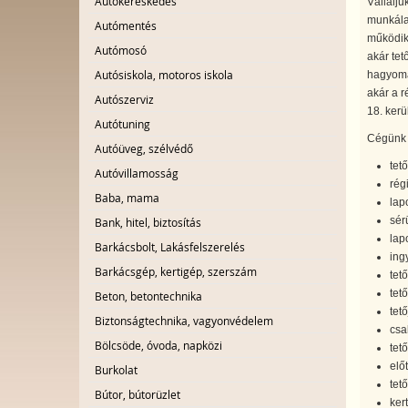
Autókereskedés
Vállalju
munkálat
Autómentés
működik
Autómosó
akár tet
Autósiskola, motoros iskola
hagyomán
akár a r
Autószerviz
18. kerül
Autótuning
Cégünk h
Autóüveg, szélvédő
tet
Autóvillamosság
régi
Baba, mama
lap
sérü
Bank, hitel, biztosítás
lap
Barkácsbolt, Lakásfelszerelés
ing
Barkácsgép, kertigép, szerszám
tető
tet
Beton, betontechnika
tető
Biztonságtechnika, vagyonvédelem
csa
Bölcsöde, óvoda, napközi
tet
előt
Burkolat
tet
Bútor, bútorüzlet
kert