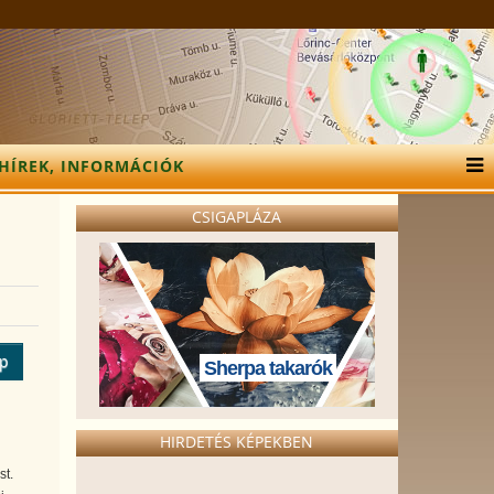
HÍREK, INFORMÁCIÓK
CSIGAPLÁZA
ép
Sherpa takarók
HIRDETÉS KÉPEKBEN
st.