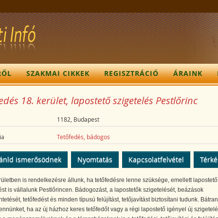
RŐL
SZAKMAI CIKKEK
REGISZTRÁCIÓ
ÁRAINK
edés 18. kerület, lapostető szigetelés Pestlőrinc
1182, Budapest
ia
Tetőfedés, bádogos
ánld ismerősödnek
Nyomtatás
Kapcsolatfelvétel
Térk
rületben is rendelkezésre állunk, ha tetőfedésre lenne szüksége, emellett lapostető
ést is vállalunk Pestlőrincen. Bádogozást, a lapostetők szigetelését, beázások
etését, tetőfedést és minden típusú felújítást, tetőjavítást biztosítani tudunk. Bátran
ennünket, ha az új házhoz keres tetőfedőt vagy a régi lapostető igényel új szigetelé