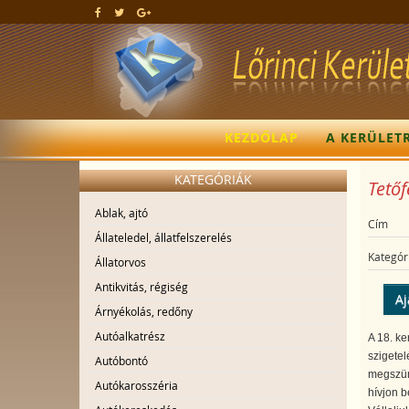
KEZDŐLAP
A KERÜLET
KATEGÓRIÁK
Tetőf
Ablak, ajtó
Cím
Állateledel, állatfelszerelés
Kategór
Állatorvos
Antikvitás, régiség
Aj
Árnyékolás, redőny
Autóalkatrész
A 18. ke
szigetel
Autóbontó
megszünt
Autókarosszéria
hívjon b