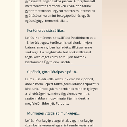
gyógyászati segédeszköz piacon. A forgalmazott
méretsorozatos termékeken kívül, az általunk
gyártott testközeli, egyedi méretezésű termékek
gyártásával, valamint betegápolási, és egyéb
...
egészségügyi termékek ellá
Konténeres sittszállítás...
Leírás: Konténeres sittszállítást Pestlőrincen és a
18. kerület egész területén is vállalunk, hívjon
bátran, amennyiben hulladékszállításra lenne
szüksége. Ha megbízható hulladékszállítással
foglalkozó céget keres, forduljon hozzánk
...
bizalommal! Ügyfeleink kisebb
Cipőbolt, gördülőtalpas cipő 18....
Leírás: Családi vállalkozásunk eme kis cipőbolt,
ahol a korral lépést tartva gördülőtalpas cipőket is
kínálunk. Próbáljuk mindenkinek minden igényét
a lehetőségekhez mérve figyelembe venni, s
segíteni abban, hogy megtalálja mindenki a
...
megfelelő lábbelijét. Fordul
Munkagép vizsgálat, munkagép...
Leírás: Munkagép vizsgálattal, vagy munkagép
üzembe helyezésnél egyaránt rendelkezésre áll