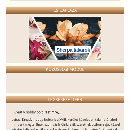
CSIGAPLÁZA
Sherpa takarók
KÖZÖSSÉGI MODUL
LEGKERESETTEBB
Kreatív hobby bolt Pestimre,...
Leírás: Kreatív hobby boltunk a XVIII. kerület közelében található, ahol
mindent megtalálnak azon vásárlóink, akik szeretnek otthon saját kézzel
készített díszekkel, ékszerekkel és egyéb kreativitást igénylő tárgyakkal