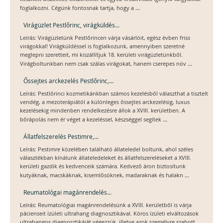
...
foglalkozni. Cégünk fontosnak tartja, hogy a
Virágüzlet Pestlőrinc, virágküldés...
Leírás: Virágüzletünk Pestlőrincen várja vásárlóit, egész évben friss
virágokkal! Virágküldéssel is foglalkozunk, amennyiben szeretné
meglepni szeretteit, mi kiszállítjuk 18. kerületi virágüzletünkből.
...
Virágboltunkban nem csak szálas virágokat, hanem cserepes növ
Őssejtes arckezelés Pestlőrinc,...
Leírás: Pestlőrinci kozmetikánkban számos kezelésből választhat a tisztelt
vendég, a mezoterápiától a különleges őssejtes arckezelésig, luxus
kezelésekig mindenben rendelkezésre állok a XVIII. kerületben. A
...
bőrápolás nem ér véget a kezeléssel, készséggel segítek
Állatfelszerelés Pestimre,...
Leírás: Pestimre közelében található állateledel boltunk, ahol széles
választékban kínálunk állateledeleket és állatfelszereléseket a XVIII.
kerületi gazdik és kedvenceik számára. Kedvező áron biztosítunk
...
kutyáknak, macskáknak, kisemlősöknek, madaraknak és halakn
Reumatológai magánrendelés...
Leírás: Reumatológiai magánrendelésünk a XVIII. kerületből is várja
pácienseit ízületi ultrahang diagnosztikával. Kóros ízületi elváltozások
ultrahangos diagnosztikáját végezzük, illetve azok személyre szabott