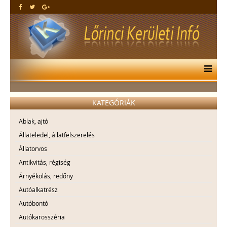
KATEGÓRIÁK
Ablak, ajtó
Állateledel, állatfelszerelés
Állatorvos
Antikvitás, régiség
Árnyékolás, redőny
Autóalkatrész
Autóbontó
Autókarosszéria