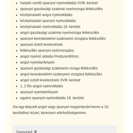
haladó szintű spanyol nyelvoktatás XVIII. kerület
spanyol gazdasági szakmai nyelvvizsga felkészítés
középhaladó angol nyelvoktatás
középhaladó spanyol nyelvoktatás
középhaladó nyelvoktatás 18. kerület
angol gazdasági szakmai nyelvvizsga felkészítés
spanyol kereskedelmi szaknyelvi vizsgára felkészítés
spanyol üzleti levelezések
felkészítés spanyol nyelvvizsgára
angol nyelvű oktatás Pestszentlőrinc
angol nyelvtanfolyam
spanyol gazdasági szaknyelvi vizsga felkészítés
angol kereskedelmi szaknyelvi vizsgára felkészítés
angol üzleti levelezések XVIII. kerület
1, 2 fős angol nyelvoktatás
spanyol nyelvtanfolyam
egyéni spanyol nyelvoktatás 18. kerület
Ha egy képzett angol vagy spanyol magántanárt keres a 18.
kerülethez közel, keressen elérhetőségeimen.
0
Favoured: