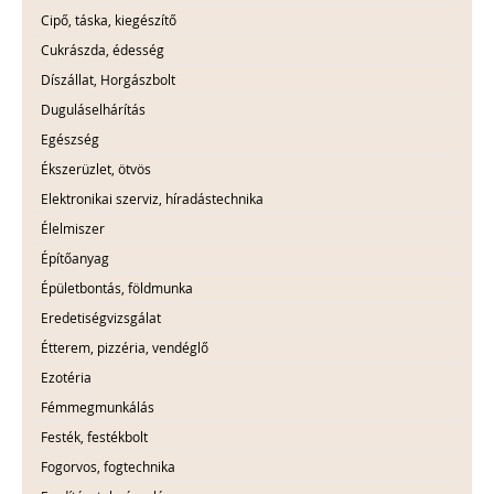
Cipő, táska, kiegészítő
Cukrászda, édesség
Díszállat, Horgászbolt
Duguláselhárítás
Egészség
Ékszerüzlet, ötvös
Elektronikai szerviz, híradástechnika
Élelmiszer
Építőanyag
Épületbontás, földmunka
Eredetiségvizsgálat
Étterem, pizzéria, vendéglő
Ezotéria
Fémmegmunkálás
Festék, festékbolt
Fogorvos, fogtechnika