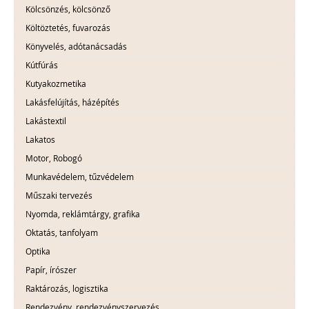
Kölcsönzés, kölcsönző
Költöztetés, fuvarozás
Könyvelés, adótanácsadás
Kútfúrás
Kutyakozmetika
Lakásfelújítás, házépítés
Lakástextil
Lakatos
Motor, Robogó
Munkavédelem, tűzvédelem
Műszaki tervezés
Nyomda, reklámtárgy, grafika
Oktatás, tanfolyam
Optika
Papír, írószer
Raktározás, logisztika
Rendezvény, rendezvényszervezés