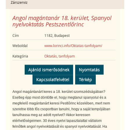
Zárszerviz
Angol magántanár 18. kerület, Spanyol
nyelvoktatás Pestszentlőrinc
Cím
1182, Budapest
Weboldal
www.lorinci.info/Oktatas-tanfolyam/
Kategória
Oktatás, tanfolyam
Ajánld ismerősödnek
Nyomtatás
Kapcsolatfelvétel
Térkép
Angol magántanárt keres a 18. kerület szomszédságában?
Esetleg épp most döntötte el, hogy megtanul spanyolul és a
megfelelő magántanárt keresi Pestlőrinc közelében, mert nem
szeretne több fős csoportban tanulni, hogy a saját tempójában
tanulhassa meg az adott nyelvet? Akkor keressen
elérhetőségeimen. 30 éves nyelvi tapasztalattal vállalom
felnőttek angol nyelvoktatását és spanyol nyelvoktatását. Ha