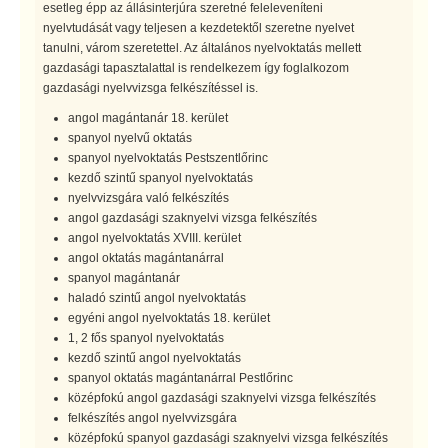
esetleg épp az állásinterjúra szeretné feleleveníteni
nyelvtudását vagy teljesen a kezdetektől szeretne nyelvet
tanulni, várom szeretettel. Az általános nyelvoktatás mellett
gazdasági tapasztalattal is rendelkezem így foglalkozom
gazdasági nyelvvizsga felkészítéssel is.
angol magántanár 18. kerület
spanyol nyelvű oktatás
spanyol nyelvoktatás Pestszentlőrinc
kezdő szintű spanyol nyelvoktatás
nyelvvizsgára való felkészítés
angol gazdasági szaknyelvi vizsga felkészítés
angol nyelvoktatás XVIII. kerület
angol oktatás magántanárral
spanyol magántanár
haladó szintű angol nyelvoktatás
egyéni angol nyelvoktatás 18. kerület
1, 2 fős spanyol nyelvoktatás
kezdő szintű angol nyelvoktatás
spanyol oktatás magántanárral Pestlőrinc
középfokú angol gazdasági szaknyelvi vizsga felkészítés
felkészítés angol nyelvvizsgára
középfokú spanyol gazdasági szaknyelvi vizsga felkészítés