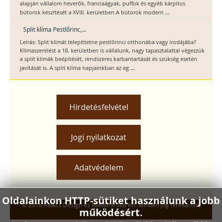
alapján vállalom heverők, franciaágyak, puffok és egyéb kárpitos
...
bútorok készítését a XVIII. kerületben.A bútorok modern
Split klíma Pestlőrinc,...
Leírás: Split klímát telepíttetne pestlőrinci otthonába vagy irodájába?
Klímaszerelést a 18. kerületben is vállalunk, nagy tapasztalattal végezzük
a split klímák beépítését, rendszeres karbantartását és szükség esetén
...
javítását is. A split klíma napjainkban az eg
Hirdetésfelvétel
Jogi nyilatkozat
Adatvédelem
Oldalainkon HTTP-sütiket használunk a jobb
© 2018 Awacs Design és Reklámiroda Kft. Minden jog fenntartva.
működésért.