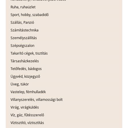
Ruha, ruhaüzlet
Sport, hobby, szabadidő
Szállás, Panzió
Számítástechnika
Személyszállítás
Szépségszalon
Takarító cégek, tisztítás
Társasházkezelés
Tetőfedés, bádogos
Ügyvéd, közjegyző
Üveg, tükör
Vastelep, fémhulladék
Villanyszerelés, villamossági bolt
Virág, virágküldés
Víz, gáz, fűtésszerelő
Víztisztító, víztisztítás