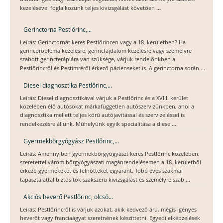
...
kezelésével foglalkozunk teljes kivizsgálást követően
Gerinctorna Pestlőrinc,...
Leírás: Gerinctornát keres Pestlőrincen vagy a 18. kerületben? Ha
gerincprobléma kezelésre, gerincfájdalom kezelésre vagy személyre
szabott gerincterápiára van szüksége, várjuk rendelőnkben a
...
Pestlőrincről és Pestimréről érkező pácienseket is. A gerinctorna során
Diesel diagnosztika Pestlőrinc,...
Leírás: Diesel diagnosztikával várjuk a Pestlőrinc és a XVIII. kerület
közelében élő autósokat márkafüggetlen autószervizünkben, ahol a
diagnosztika mellett teljes körű autójavítással és szervizeléssel is
...
rendelkezésre állunk. Műhelyünk egyik specialitása a diese
Gyermekbőrgyógyász Pestlőrinc,...
Leírás: Amennyiben gyermekbőrgyógyászt keres Pestlőrinc közelében,
szeretettel várom bőrgyógyászati magánrendelésemen a 18. kerületből
érkező gyermekeket és felnőtteket egyaránt. Több éves szakmai
...
tapasztalattal biztosítok szakszerű kivizsgálást és személyre szab
Akciós heverő Pestlőrinc, olcsó...
Leírás: Pestlőrincről is várjuk azokat, akik kedvező árú, mégis igényes
heverőt vagy franciaágyat szeretnének készíttetni. Egyedi elképzelések