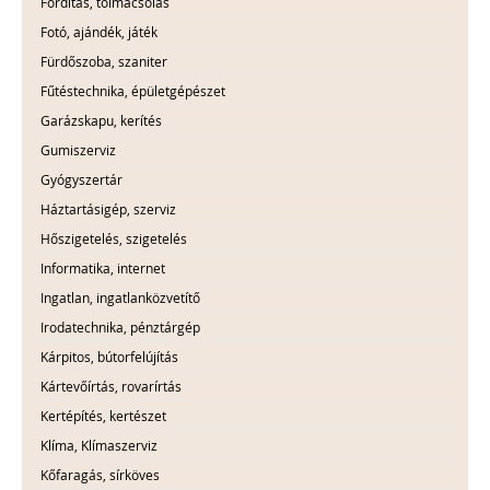
Fordítás, tolmácsolás
Fotó, ajándék, játék
Fürdőszoba, szaniter
Fűtéstechnika, épületgépészet
Garázskapu, kerítés
Gumiszerviz
Gyógyszertár
Háztartásigép, szerviz
Hőszigetelés, szigetelés
Informatika, internet
Ingatlan, ingatlanközvetítő
Irodatechnika, pénztárgép
Kárpitos, bútorfelújítás
Kártevőírtás, rovarírtás
Kertépítés, kertészet
Klíma, Klímaszerviz
Kőfaragás, sírköves