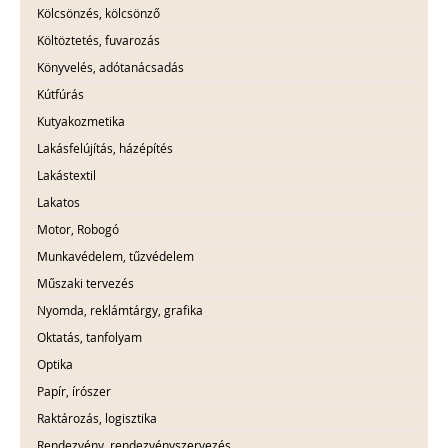
Kölcsönzés, kölcsönző
Költöztetés, fuvarozás
Könyvelés, adótanácsadás
Kútfúrás
Kutyakozmetika
Lakásfelújítás, házépítés
Lakástextil
Lakatos
Motor, Robogó
Munkavédelem, tűzvédelem
Műszaki tervezés
Nyomda, reklámtárgy, grafika
Oktatás, tanfolyam
Optika
Papír, írószer
Raktározás, logisztika
Rendezvény, rendezvényszervezés