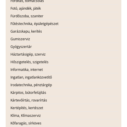
Fordítás, tolmácsolás
Fotó, ajándék, játék
Fürdőszoba, szaniter
Fűtéstechnika, épületgépészet
Garázskapu, kerítés
Gumiszerviz
Gyógyszertár
Háztartásigép, szerviz
Hőszigetelés, szigetelés
Informatika, internet
Ingatlan, ingatlanközvetítő
Irodatechnika, pénztárgép
Kárpitos, bútorfelújítás
Kártevőírtás, rovarírtás
Kertépítés, kertészet
Klíma, Klímaszerviz
Kőfaragás, sírköves