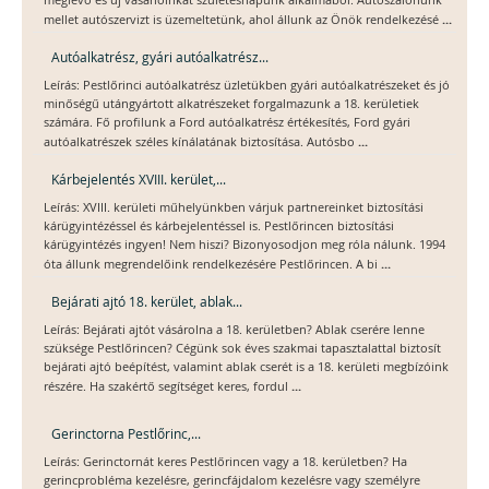
meglevő és új vásárlóinkat születésnapunk alkalmából. Autószalonunk
...
mellet autószervizt is üzemeltetünk, ahol állunk az Önök rendelkezésé
Autóalkatrész, gyári autóalkatrész...
Leírás: Pestlőrinci autóalkatrész üzletükben gyári autóalkatrészeket és jó
minőségű utángyártott alkatrészeket forgalmazunk a 18. kerületiek
számára. Fő profilunk a Ford autóalkatrész értékesítés, Ford gyári
...
autóalkatrészek széles kínálatának biztosítása. Autósbo
Kárbejelentés XVIII. kerület,...
Leírás: XVIII. kerületi műhelyünkben várjuk partnereinket biztosítási
kárügyintézéssel és kárbejelentéssel is. Pestlőrincen biztosítási
kárügyintézés ingyen! Nem hiszi? Bizonyosodjon meg róla nálunk. 1994
...
óta állunk megrendelőink rendelkezésére Pestlőrincen. A bi
Bejárati ajtó 18. kerület, ablak...
Leírás: Bejárati ajtót vásárolna a 18. kerületben? Ablak cserére lenne
szüksége Pestlőrincen? Cégünk sok éves szakmai tapasztalattal biztosít
bejárati ajtó beépítést, valamint ablak cserét is a 18. kerületi megbízóink
...
részére. Ha szakértő segítséget keres, fordul
Gerinctorna Pestlőrinc,...
Leírás: Gerinctornát keres Pestlőrincen vagy a 18. kerületben? Ha
gerincprobléma kezelésre, gerincfájdalom kezelésre vagy személyre