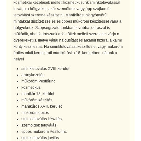
kozmetikai kezelések mellett kozmetikusunk sminktetoválással
is várja a hölgyeket, akár szemöldök vagy épp szájkontúr
tetoválást szeretne készíttetni. Manikűrösünk gyönyörű
mintákkal díszített zselés és tippes műköröm készítéssel várja a
hölgyeknek. Szépségszalonunkban továbbá fodrászat is
működik, ahol fodrászunk a felnőttek mellett szeretettel várja a
gyerekeket is, illetve vállal hajdúsítást és alkalmi frizura, alkalmi
konty készítést is. Ha sminktetoválást készíttetne, vagy műköröm
építés miatt keres profi manikűröst a 18. kerületben, nálunk a
helye!
sminktetoválás XVIII. kerület
aranykezelés
műköröm Pestlőrinc
kozmetikus
manikűr 18. kerület
műköröm készítés
manikűrös XVIII. kerület
műköröm építés
sminktetoválás készítés
szemöldök tetoválás
tippes műköröm Pestlőrinc
sminktetoválás javítás