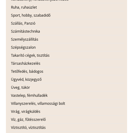
Ruha, ruhaüzlet
Sport, hobby, szabadidő
Szállás, Panzió
Számítástechnika
Személyszállítás
Szépségszalon
Takarító cégek, tisztítás
Társasházkezelés
Tetőfedés, bádogos
Ügyvéd, közjegyző
Üveg, tükör
Vastelep, fémhulladék
Villanyszerelés, villamossági bolt
Virág, virágküldés
Víz, gáz, fűtésszerelő
Víztisztító, víztisztítás