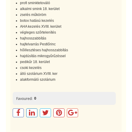
profi sminktetováló
alkalmi smink 18. kerület
zselés műköröm
botox hatású kezelés
AHA kezelés XVIII. kerület
végleges szőrtelenítés
hajhosszabbítás
hajfelvarrás Pestlőrinc
hőillesztéses hajhosszabbítás
hajdúsítás mikrogyűrűzéssel
pedikűr 18. kerület
csoki kezelés
álló szolárium XVIII. ker
alakformáló szolárium
0
Favoured: