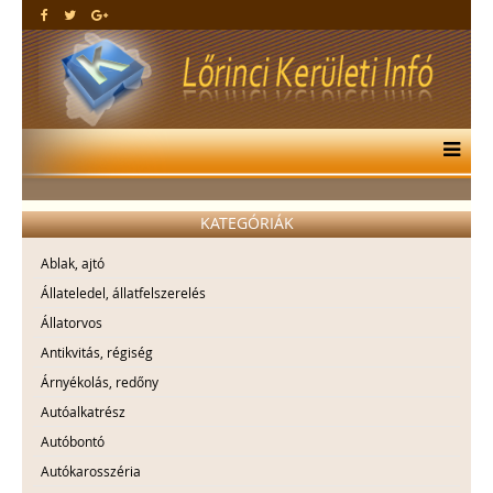
KATEGÓRIÁK
Ablak, ajtó
Állateledel, állatfelszerelés
Állatorvos
Antikvitás, régiség
Árnyékolás, redőny
Autóalkatrész
Autóbontó
Autókarosszéria