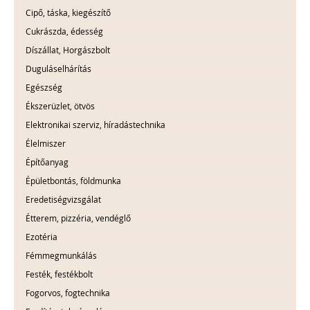
Cipő, táska, kiegészítő
Cukrászda, édesség
Díszállat, Horgászbolt
Duguláselhárítás
Egészség
Ékszerüzlet, ötvös
Elektronikai szerviz, híradástechnika
Élelmiszer
Építőanyag
Épületbontás, földmunka
Eredetiségvizsgálat
Étterem, pizzéria, vendéglő
Ezotéria
Fémmegmunkálás
Festék, festékbolt
Fogorvos, fogtechnika