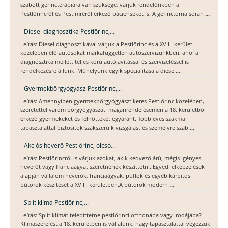
szabott gerincterápiára van szüksége, várjuk rendelőnkben a
...
Pestlőrincről és Pestimréről érkező pácienseket is. A gerinctorna során
Diesel diagnosztika Pestlőrinc,...
Leírás: Diesel diagnosztikával várjuk a Pestlőrinc és a XVIII. kerület
közelében élő autósokat márkafüggetlen autószervizünkben, ahol a
diagnosztika mellett teljes körű autójavítással és szervizeléssel is
...
rendelkezésre állunk. Műhelyünk egyik specialitása a diese
Gyermekbőrgyógyász Pestlőrinc,...
Leírás: Amennyiben gyermekbőrgyógyászt keres Pestlőrinc közelében,
szeretettel várom bőrgyógyászati magánrendelésemen a 18. kerületből
érkező gyermekeket és felnőtteket egyaránt. Több éves szakmai
...
tapasztalattal biztosítok szakszerű kivizsgálást és személyre szab
Akciós heverő Pestlőrinc, olcsó...
Leírás: Pestlőrincről is várjuk azokat, akik kedvező árú, mégis igényes
heverőt vagy franciaágyat szeretnének készíttetni. Egyedi elképzelések
alapján vállalom heverők, franciaágyak, puffok és egyéb kárpitos
...
bútorok készítését a XVIII. kerületben.A bútorok modern
Split klíma Pestlőrinc,...
Leírás: Split klímát telepíttetne pestlőrinci otthonába vagy irodájába?
Klímaszerelést a 18. kerületben is vállalunk, nagy tapasztalattal végezzük