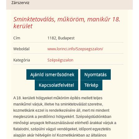
Zárszerviz
Sminktetoválás, műköröm, manikűr 18.
kerület
Cím
1182, Budapest
Weboldal
www.lorinci.info/Szepsegszalon/
Kategória
Szépségszalon
Ajánld ismerősödnek
Nyomtatás
Kapcsolatfelvétel
Térkép
A 18. kerületi hölgyeket műköröm építés mellett teljes
manikűrrel várjuk, illetve ha sminktetoválást szeretne,
kozmetikánk ezzel is rendelkezésére áll, mert mi mindent
megteszünk a pestlőrinci hölgyekért. Szépségstúdiónkban
minőségi anyagok felhasználásával elérhető árakkal várjuk a
fiatalodni, szépülni vágyó vendégeket, időpont egyeztetés
alapján akár hétvégén is! Kozmetikánkban az általános