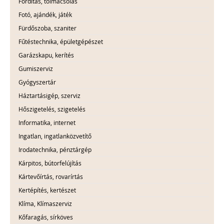
Fordítás, tolmácsolás
Fotó, ajándék, játék
Fürdőszoba, szaniter
Fűtéstechnika, épületgépészet
Garázskapu, kerítés
Gumiszerviz
Gyógyszertár
Háztartásigép, szerviz
Hőszigetelés, szigetelés
Informatika, internet
Ingatlan, ingatlanközvetítő
Irodatechnika, pénztárgép
Kárpitos, bútorfelújítás
Kártevőírtás, rovarírtás
Kertépítés, kertészet
Klíma, Klímaszerviz
Kőfaragás, sírköves