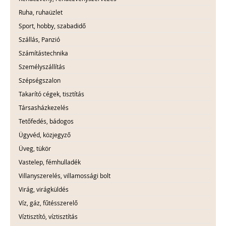
Ruha, ruhaüzlet
Sport, hobby, szabadidő
Szállás, Panzió
Számítástechnika
Személyszállítás
Szépségszalon
Takarító cégek, tisztítás
Társasházkezelés
Tetőfedés, bádogos
Ügyvéd, közjegyző
Üveg, tükör
Vastelep, fémhulladék
Villanyszerelés, villamossági bolt
Virág, virágküldés
Víz, gáz, fűtésszerelő
Víztisztító, víztisztítás