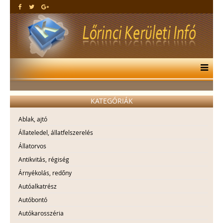
KATEGÓRIÁK
Ablak, ajtó
Állateledel, állatfelszerelés
Állatorvos
Antikvitás, régiség
Árnyékolás, redőny
Autóalkatrész
Autóbontó
Autókarosszéria