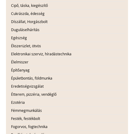
Cipő, táska, kiegészítő
Cukrászda, édesség
Díszállat, Horgászbolt
Duguláselhárítás
Egészség
Ékszerüzlet, ötvös
Elektronikai szerviz, híradástechnika
Élelmiszer
Építőanyag
Épületbontás, földmunka
Eredetiségvizsgálat
Étterem, pizzéria, vendéglő
Ezotéria
Fémmegmunkálás
Festék, festékbolt
Fogorvos, fogtechnika