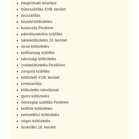
megbízható tehertaxi
bútorszállítás XVIII. kerület
áruszállítás
közület költöztetés
fuvarozás Pestimre
páncélszekrény szállítás
lakásköltöztetés 18. kerület
olcsó költöztetés
építőanyag szállítás
lakossági költöztetés
irodaköltöztetés Pestlőrinc
zongora szállítás
költöztető XVIII. kerület
lomtalanítás
költöztetés rakodással
gyors költöztetés
nehézgép szállítás Pestimre
belföldi költöztetés
nemzetközi költöztetés
céges költöztetés
áruterítés 18. kerület