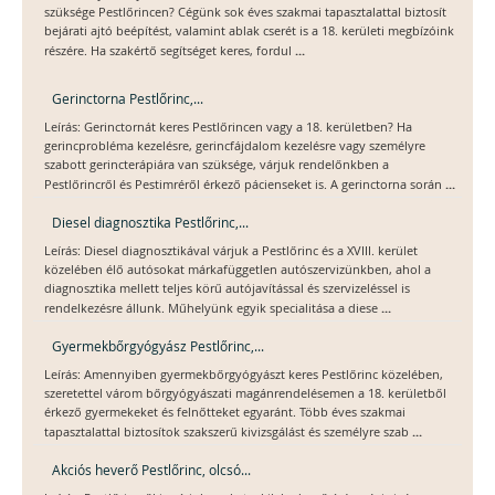
szüksége Pestlőrincen? Cégünk sok éves szakmai tapasztalattal biztosít
bejárati ajtó beépítést, valamint ablak cserét is a 18. kerületi megbízóink
...
részére. Ha szakértő segítséget keres, fordul
Gerinctorna Pestlőrinc,...
Leírás: Gerinctornát keres Pestlőrincen vagy a 18. kerületben? Ha
gerincprobléma kezelésre, gerincfájdalom kezelésre vagy személyre
szabott gerincterápiára van szüksége, várjuk rendelőnkben a
...
Pestlőrincről és Pestimréről érkező pácienseket is. A gerinctorna során
Diesel diagnosztika Pestlőrinc,...
Leírás: Diesel diagnosztikával várjuk a Pestlőrinc és a XVIII. kerület
közelében élő autósokat márkafüggetlen autószervizünkben, ahol a
diagnosztika mellett teljes körű autójavítással és szervizeléssel is
...
rendelkezésre állunk. Műhelyünk egyik specialitása a diese
Gyermekbőrgyógyász Pestlőrinc,...
Leírás: Amennyiben gyermekbőrgyógyászt keres Pestlőrinc közelében,
szeretettel várom bőrgyógyászati magánrendelésemen a 18. kerületből
érkező gyermekeket és felnőtteket egyaránt. Több éves szakmai
...
tapasztalattal biztosítok szakszerű kivizsgálást és személyre szab
Akciós heverő Pestlőrinc, olcsó...