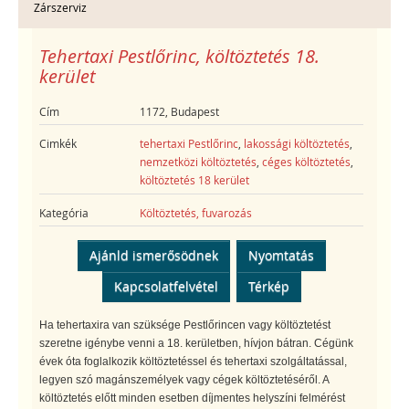
Zárszerviz
Tehertaxi Pestlőrinc, költöztetés 18.
kerület
Cím
1172, Budapest
Cimkék
tehertaxi Pestlőrinc
,
lakossági költöztetés
,
nemzetközi költöztetés
,
céges költöztetés
,
költöztetés 18 kerület
Kategória
Költöztetés, fuvarozás
Ajánld ismerősödnek
Nyomtatás
Kapcsolatfelvétel
Térkép
Ha tehertaxira van szüksége Pestlőrincen vagy költöztetést
szeretne igénybe venni a 18. kerületben, hívjon bátran. Cégünk
évek óta foglalkozik költöztetéssel és tehertaxi szolgáltatással,
legyen szó magánszemélyek vagy cégek költöztetéséről. A
költöztetés előtt minden esetben díjmentes helyszíni felmérést