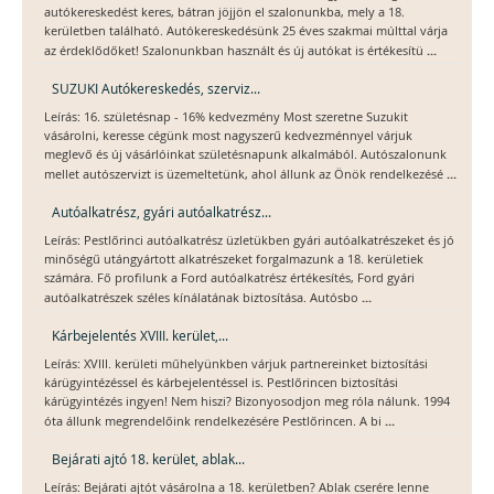
autókereskedést keres, bátran jöjjön el szalonunkba, mely a 18.
kerületben található. Autókereskedésünk 25 éves szakmai múlttal várja
...
az érdeklődőket! Szalonunkban használt és új autókat is értékesítü
SUZUKI Autókereskedés, szerviz...
Leírás: 16. születésnap - 16% kedvezmény Most szeretne Suzukit
vásárolni, keresse cégünk most nagyszerű kedvezménnyel várjuk
meglevő és új vásárlóinkat születésnapunk alkalmából. Autószalonunk
...
mellet autószervizt is üzemeltetünk, ahol állunk az Önök rendelkezésé
Autóalkatrész, gyári autóalkatrész...
Leírás: Pestlőrinci autóalkatrész üzletükben gyári autóalkatrészeket és jó
minőségű utángyártott alkatrészeket forgalmazunk a 18. kerületiek
számára. Fő profilunk a Ford autóalkatrész értékesítés, Ford gyári
...
autóalkatrészek széles kínálatának biztosítása. Autósbo
Kárbejelentés XVIII. kerület,...
Leírás: XVIII. kerületi műhelyünkben várjuk partnereinket biztosítási
kárügyintézéssel és kárbejelentéssel is. Pestlőrincen biztosítási
kárügyintézés ingyen! Nem hiszi? Bizonyosodjon meg róla nálunk. 1994
...
óta állunk megrendelőink rendelkezésére Pestlőrincen. A bi
Bejárati ajtó 18. kerület, ablak...
Leírás: Bejárati ajtót vásárolna a 18. kerületben? Ablak cserére lenne