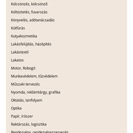
Kölcsönzés, kölcsönző
Költöztetés, fuvarozás
Könyvelés, adótanácsadás
Kútfúrás
Kutyakozmetika
Lakásfelújítás, házépítés
Lakástextil
Lakatos
Motor, Robogó
Munkavédelem, tűzvédelem
Műszaki tervezés
Nyomda, reklámtárgy, grafika
Oktatás, tanfolyam
Optika
Papír, írószer
Raktározás, logisztika
Rendezvény, rendezvényszervezés