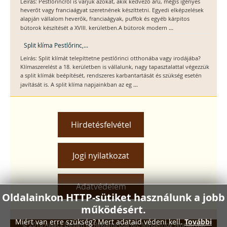
Leírás: Pestlőrincről is várjuk azokat, akik kedvező árú, mégis igényes
heverőt vagy franciaágyat szeretnének készíttetni. Egyedi elképzelések
alapján vállalom heverők, franciaágyak, puffok és egyéb kárpitos
...
bútorok készítését a XVIII. kerületben.A bútorok modern
Split klíma Pestlőrinc,...
Leírás: Split klímát telepíttetne pestlőrinci otthonába vagy irodájába?
Klímaszerelést a 18. kerületben is vállalunk, nagy tapasztalattal végezzük
a split klímák beépítését, rendszeres karbantartását és szükség esetén
...
javítását is. A split klíma napjainkban az eg
Hirdetésfelvétel
Jogi nyilatkozat
Adatvédelem
Oldalainkon HTTP-sütiket használunk a jobb
működésért.
Miért van erre szükség? Mert adataid védeni kell.
További
© 2018 Awacs Design és Reklámiroda Kft. Minden jog fenntartva.