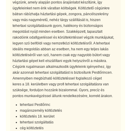
végzünk, amely alapján pontos árajánlatot készítünk, így
ügyfeleinket nem érik váratlan költségek. Költöztető cégünkre
bátran rábízhatja háztartási gépek, zongora, páncélszekrény
vagy más nagyméretű, nehéz tárgy szállítását is, hiszen
tehertaxi szolgáltatásunk gyors, hatékony és biztonságos
megoldást nyújt minden esetben. Szakképzett, tapasztalt
rakodóink odafigyeléssel és körültekintéssel végzik munkájukat,
legyen szó belföldi vagy nemzetközi költöztetésről. A tehertaxi
ideális megoldás abban az esetben, ha nem egy teljes lakás
költöztetéséről van szó, hanem csak egy nagyobb bútort vagy
háztartási gépet kell elszállítani egyik helyszínről a másikra.
Cégünk rugalmasan alkalmazkodik ügyfeleink igényeihez, így
akár azonnali tehertaxi szolgáltatást is biztosítunk Pestlőrincen.
Amennyiben megbízható költöztetéssel foglalkozó céget
keres a 18. kerületben vagy profi tehertaxi szolgáltatásra van
szüksége, forduljon hozzánk bizalommal. Gyors, precíz és
pontos munkavégzéssel állunk rendelkezésére, korrekt árakon.
tehertaxi Pestlőrinc
magánszemély költöztetés
költöztetés 18. kerület
tehertaxi szolgáltatás
cég költöztetés