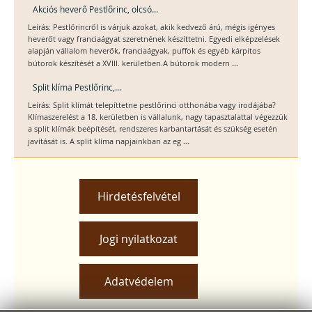
Akciós heverő Pestlőrinc, olcsó...
Leírás: Pestlőrincről is várjuk azokat, akik kedvező árú, mégis igényes
heverőt vagy franciaágyat szeretnének készíttetni. Egyedi elképzelések
alapján vállalom heverők, franciaágyak, puffok és egyéb kárpitos
...
bútorok készítését a XVIII. kerületben.A bútorok modern
Split klíma Pestlőrinc,...
Leírás: Split klímát telepíttetne pestlőrinci otthonába vagy irodájába?
Klímaszerelést a 18. kerületben is vállalunk, nagy tapasztalattal végezzük
a split klímák beépítését, rendszeres karbantartását és szükség esetén
...
javítását is. A split klíma napjainkban az eg
Hirdetésfelvétel
Jogi nyilatkozat
Adatvédelem