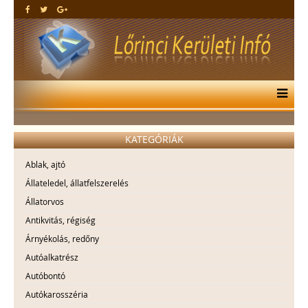
KATEGÓRIÁK
Ablak, ajtó
Állateledel, állatfelszerelés
Állatorvos
Antikvitás, régiség
Árnyékolás, redőny
Autóalkatrész
Autóbontó
Autókarosszéria