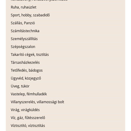
Ruha, ruhaüzlet
Sport, hobby, szabadidő
Szállás, Panzió
Számítástechnika
Személyszállítás
Szépségszalon
Takarító cégek, tisztítás
Társasházkezelés
Tetőfedés, bádogos
Ügyvéd, közjegyző
Üveg, tükör
Vastelep, fémhulladék
Villanyszerelés, villamossági bolt
Virág, virágküldés
Víz, gáz, fűtésszerelő
Víztisztító, víztisztítás