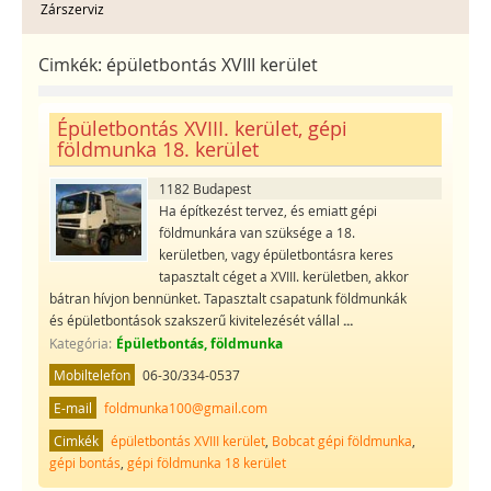
Zárszerviz
Cimkék:
épületbontás XVIII kerület
Épületbontás XVIII. kerület, gépi
földmunka 18. kerület
1182 Budapest
Ha építkezést tervez, és emiatt gépi
földmunkára van szüksége a 18.
kerületben, vagy épületbontásra keres
tapasztalt céget a XVIII. kerületben, akkor
bátran hívjon bennünket. Tapasztalt csapatunk földmunkák
és épületbontások szakszerű kivitelezését vállal
...
Kategória:
Épületbontás, földmunka
Mobiltelefon
06-30/334-0537
E-mail
foldmunka100@gmail.com
Cimkék
épületbontás XVIII kerület
,
Bobcat gépi földmunka
,
gépi bontás
,
gépi földmunka 18 kerület