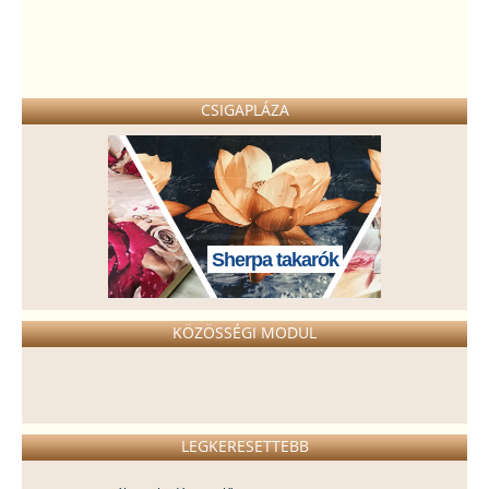
CSIGAPLÁZA
Sherpa takarók
KÖZÖSSÉGI MODUL
LEGKERESETTEBB