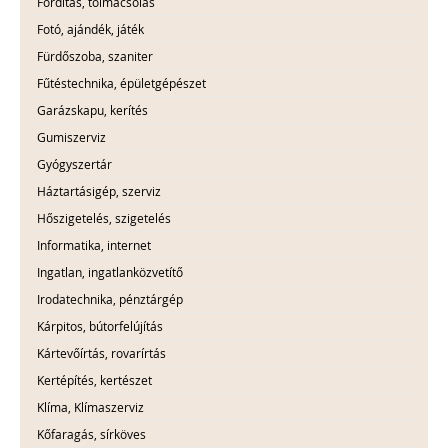
Fordítás, tolmácsolás
Fotó, ajándék, játék
Fürdőszoba, szaniter
Fűtéstechnika, épületgépészet
Garázskapu, kerítés
Gumiszerviz
Gyógyszertár
Háztartásigép, szerviz
Hőszigetelés, szigetelés
Informatika, internet
Ingatlan, ingatlanközvetítő
Irodatechnika, pénztárgép
Kárpitos, bútorfelújítás
Kártevőírtás, rovarírtás
Kertépítés, kertészet
Klíma, Klímaszerviz
Kőfaragás, sírköves