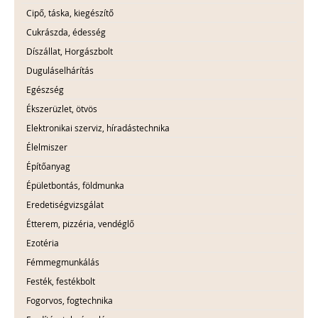
Cipő, táska, kiegészítő
Cukrászda, édesség
Díszállat, Horgászbolt
Duguláselhárítás
Egészség
Ékszerüzlet, ötvös
Elektronikai szerviz, híradástechnika
Élelmiszer
Építőanyag
Épületbontás, földmunka
Eredetiségvizsgálat
Étterem, pizzéria, vendéglő
Ezotéria
Fémmegmunkálás
Festék, festékbolt
Fogorvos, fogtechnika