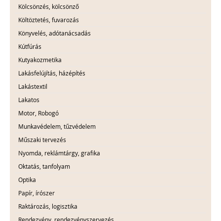
Kölcsönzés, kölcsönző
Költöztetés, fuvarozás
Könyvelés, adótanácsadás
Kútfúrás
Kutyakozmetika
Lakásfelújítás, házépítés
Lakástextil
Lakatos
Motor, Robogó
Munkavédelem, tűzvédelem
Műszaki tervezés
Nyomda, reklámtárgy, grafika
Oktatás, tanfolyam
Optika
Papír, írószer
Raktározás, logisztika
Rendezvény, rendezvényszervezés