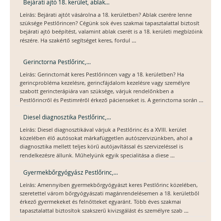
Bejárati ajtó 18. kerület, ablak...
Leírás: Bejárati ajtót vásárolna a 18. kerületben? Ablak cserére lenne
szüksége Pestlőrincen? Cégünk sok éves szakmai tapasztalattal biztosít
bejárati ajtó beépítést, valamint ablak cserét is a 18. kerületi megbízóink
...
részére. Ha szakértő segítséget keres, fordul
Gerinctorna Pestlőrinc,...
Leírás: Gerinctornát keres Pestlőrincen vagy a 18. kerületben? Ha
gerincprobléma kezelésre, gerincfájdalom kezelésre vagy személyre
szabott gerincterápiára van szüksége, várjuk rendelőnkben a
...
Pestlőrincről és Pestimréről érkező pácienseket is. A gerinctorna során
Diesel diagnosztika Pestlőrinc,...
Leírás: Diesel diagnosztikával várjuk a Pestlőrinc és a XVIII. kerület
közelében élő autósokat márkafüggetlen autószervizünkben, ahol a
diagnosztika mellett teljes körű autójavítással és szervizeléssel is
...
rendelkezésre állunk. Műhelyünk egyik specialitása a diese
Gyermekbőrgyógyász Pestlőrinc,...
Leírás: Amennyiben gyermekbőrgyógyászt keres Pestlőrinc közelében,
szeretettel várom bőrgyógyászati magánrendelésemen a 18. kerületből
érkező gyermekeket és felnőtteket egyaránt. Több éves szakmai
...
tapasztalattal biztosítok szakszerű kivizsgálást és személyre szab