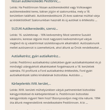
Nissan autókereskedés Pestlőrinc,...
Leírás: Ha Pestlőrincen Nissan autókereskedést vagy Volkswagen
autókereskedést keres, bátran jöjjön el szalonunkba, mely a 18.
kerületben található. Autókereskedésünk 25 éves szakmai múlttal várja
...
az érdeklődőket! Szalonunkban használt és új autókat is értékesítü
SUZUKI Autókereskedés, szerviz...
Leírás: 16. születésnap - 16% kedvezmény Most szeretne Suzukit
vásárolni, keresse cégünk most nagyszerű kedvezménnyel várjuk
meglevő és új vásárlóinkat születésnapunk alkalmából. Autószalonunk
...
mellet autószervizt is üzemeltetünk, ahol állunk az Önök rendelkezésé
Autóalkatrész, gyári autóalkatrész...
Leírás: Pestlőrinci autóalkatrész üzletükben gyári autóalkatrészeket és jó
minőségű utángyártott alkatrészeket forgalmazunk a 18. kerületiek
számára. Fő profilunk a Ford autóalkatrész értékesítés, Ford gyári
...
autóalkatrészek széles kínálatának biztosítása. Autósbo
Kárbejelentés XVIII. kerület,...
Leírás: XVIII. kerületi műhelyünkben várjuk partnereinket biztosítási
kárügyintézéssel és kárbejelentéssel is. Pestlőrincen biztosítási
kárügyintézés ingyen! Nem hiszi? Bizonyosodjon meg róla nálunk. 1994
...
óta állunk megrendelőink rendelkezésére Pestlőrincen. A bi