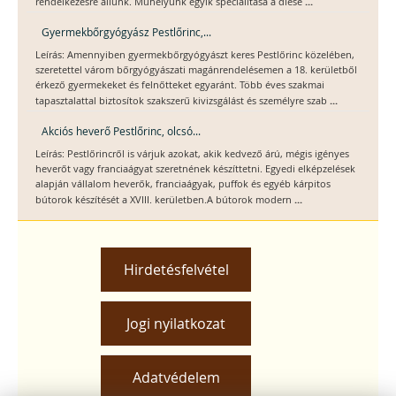
...
rendelkezésre állunk. Műhelyünk egyik specialitása a diese
Gyermekbőrgyógyász Pestlőrinc,...
Leírás: Amennyiben gyermekbőrgyógyászt keres Pestlőrinc közelében,
szeretettel várom bőrgyógyászati magánrendelésemen a 18. kerületből
érkező gyermekeket és felnőtteket egyaránt. Több éves szakmai
...
tapasztalattal biztosítok szakszerű kivizsgálást és személyre szab
Akciós heverő Pestlőrinc, olcsó...
Leírás: Pestlőrincről is várjuk azokat, akik kedvező árú, mégis igényes
heverőt vagy franciaágyat szeretnének készíttetni. Egyedi elképzelések
alapján vállalom heverők, franciaágyak, puffok és egyéb kárpitos
...
bútorok készítését a XVIII. kerületben.A bútorok modern
Hirdetésfelvétel
Jogi nyilatkozat
Adatvédelem