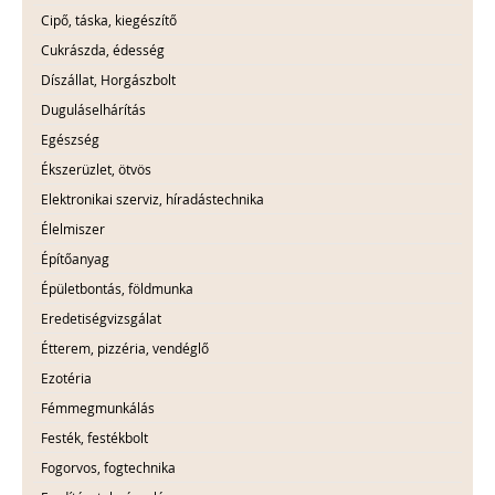
Cipő, táska, kiegészítő
Cukrászda, édesség
Díszállat, Horgászbolt
Duguláselhárítás
Egészség
Ékszerüzlet, ötvös
Elektronikai szerviz, híradástechnika
Élelmiszer
Építőanyag
Épületbontás, földmunka
Eredetiségvizsgálat
Étterem, pizzéria, vendéglő
Ezotéria
Fémmegmunkálás
Festék, festékbolt
Fogorvos, fogtechnika