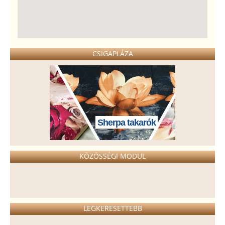
CSIGAPLÁZA
Sherpa takarók
KÖZÖSSÉGI MODUL
LEGKERESETTEBB