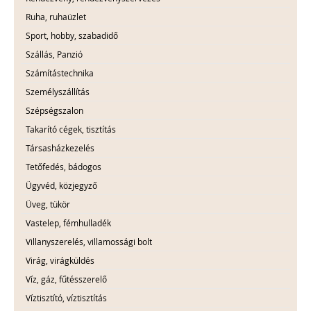
Ruha, ruhaüzlet
Sport, hobby, szabadidő
Szállás, Panzió
Számítástechnika
Személyszállítás
Szépségszalon
Takarító cégek, tisztítás
Társasházkezelés
Tetőfedés, bádogos
Ügyvéd, közjegyző
Üveg, tükör
Vastelep, fémhulladék
Villanyszerelés, villamossági bolt
Virág, virágküldés
Víz, gáz, fűtésszerelő
Víztisztító, víztisztítás