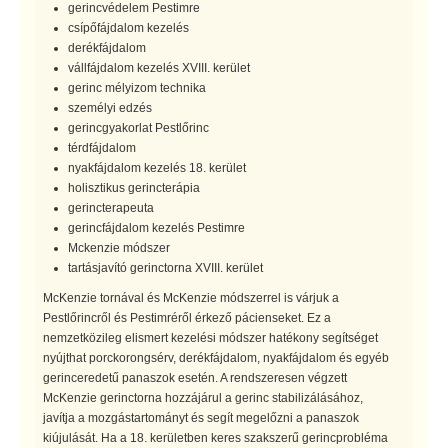
gerincvédelem Pestimre
csípőfájdalom kezelés
derékfájdalom
vállfájdalom kezelés XVIII. kerület
gerinc mélyizom technika
személyi edzés
gerincgyakorlat Pestlőrinc
térdfájdalom
nyakfájdalom kezelés 18. kerület
holisztikus gerincterápia
gerincterapeuta
gerincfájdalom kezelés Pestimre
Mckenzie módszer
tartásjavító gerinctorna XVIII. kerület
McKenzie tornával és McKenzie módszerrel is várjuk a
Pestlőrincről és Pestimréről érkező pácienseket. Ez a
nemzetközileg elismert kezelési módszer hatékony segítséget
nyújthat porckorongsérv, derékfájdalom, nyakfájdalom és egyéb
gerinceredetű panaszok esetén. A rendszeresen végzett
McKenzie gerinctorna hozzájárul a gerinc stabilizálásához,
javítja a mozgástartományt és segít megelőzni a panaszok
kiújulását. Ha a 18. kerületben keres szakszerű gerincprobléma