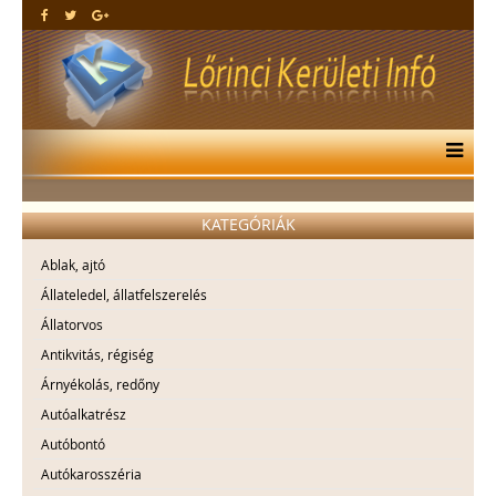
KATEGÓRIÁK
Ablak, ajtó
Állateledel, állatfelszerelés
Állatorvos
Antikvitás, régiség
Árnyékolás, redőny
Autóalkatrész
Autóbontó
Autókarosszéria