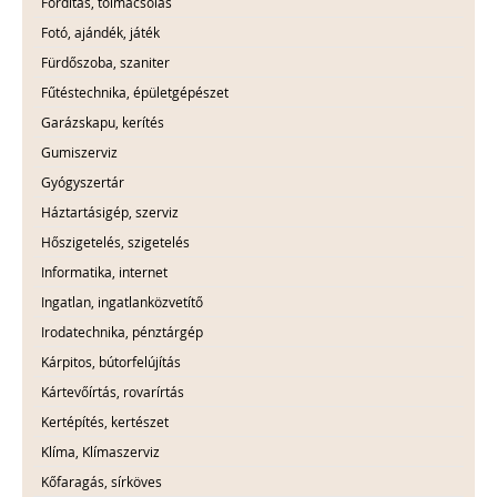
Fordítás, tolmácsolás
Fotó, ajándék, játék
Fürdőszoba, szaniter
Fűtéstechnika, épületgépészet
Garázskapu, kerítés
Gumiszerviz
Gyógyszertár
Háztartásigép, szerviz
Hőszigetelés, szigetelés
Informatika, internet
Ingatlan, ingatlanközvetítő
Irodatechnika, pénztárgép
Kárpitos, bútorfelújítás
Kártevőírtás, rovarírtás
Kertépítés, kertészet
Klíma, Klímaszerviz
Kőfaragás, sírköves