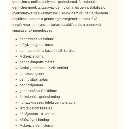
gerinctorna mellett mélyizom gerinctornát, funkcionális
gerinctréninget, tartásjavító gerinctornát és gerincstabilizáló
gyakorlatokat is alkalmazunk. Célunk nem csupán a fájdalom
enyhítése, hanem a gerinc egészségének hosszú távú
megőrzése, a helyes testtartás kialakítása és a panaszok
kiújulásának megelőzése.
gerinctorna Pestlőrinc
mélyizom gerinctorna
gerincprobléma kezelés 18. kerület
Mckenzie torna
gerinc állapotfelmérés
Aerial gerinctorna XVIII. kerület
porckorongsérv
gerinc stabilizálás
gerincfájdalom
gerincterápia Pestlőrinc
funkcionális gerinctréning
holisztikus szemléletű gerincterápia
térdfájdalom kezelés
hátfájdalom 18. kerület
kötőszöveti tréning
Mckenzie gerinctorna