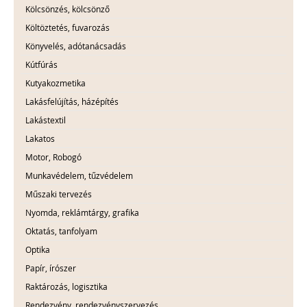
Kölcsönzés, kölcsönző
Költöztetés, fuvarozás
Könyvelés, adótanácsadás
Kútfúrás
Kutyakozmetika
Lakásfelújítás, házépítés
Lakástextil
Lakatos
Motor, Robogó
Munkavédelem, tűzvédelem
Műszaki tervezés
Nyomda, reklámtárgy, grafika
Oktatás, tanfolyam
Optika
Papír, írószer
Raktározás, logisztika
Rendezvény, rendezvényszervezés