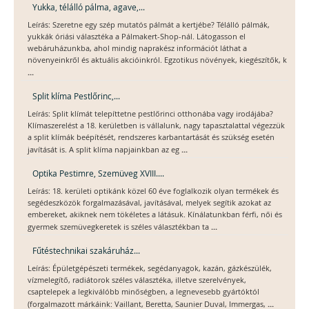
Yukka, télálló pálma, agave,...
Leírás: Szeretne egy szép mutatós pálmát a kertjébe? Télálló pálmák,
yukkák óriási választéka a Pálmakert-Shop-nál. Látogasson el
webáruházunkba, ahol mindig naprakész információt láthat a
növenyeinkről és aktuális akcióinkról. Egzotikus növények, kiegészítők, k
...
Split klíma Pestlőrinc,...
Leírás: Split klímát telepíttetne pestlőrinci otthonába vagy irodájába?
Klímaszerelést a 18. kerületben is vállalunk, nagy tapasztalattal végezzük
a split klímák beépítését, rendszeres karbantartását és szükség esetén
...
javítását is. A split klíma napjainkban az eg
Optika Pestimre, Szemüveg XVIII....
Leírás: 18. kerületi optikánk közel 60 éve foglalkozik olyan termékek és
segédeszközök forgalmazásával, javításával, melyek segítik azokat az
embereket, akiknek nem tökéletes a látásuk. Kínálatunkban férfi, női és
...
gyermek szemüvegkeretek is széles választékban ta
Fűtéstechnikai szakáruház...
Leírás: Épületgépészeti termékek, segédanyagok, kazán, gázkészülék,
vízmelegítő, radiátorok széles választéka, illetve szerelvények,
csaptelepek a legkiválóbb minőségben, a legnevesebb gyártóktól
...
(forgalmazott márkáink: Vaillant, Beretta, Saunier Duval, Immergas,