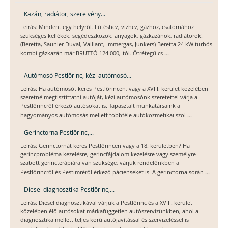
Kazán, radiátor, szerelvény...
Leírás: Mindent egy helyről. Fűtéshez, vízhez, gázhoz, csatornához
szükséges kellékek, segédeszközök, anyagok, gázkazánok, radiátorok!
(Beretta, Saunier Duval, Vaillant, Immergas, Junkers) Beretta 24 kW turbós
...
kombi gázkazán már BRUTTÓ 124.000,-tól. Ötrétegű cs
Autómosó Pestlőrinc, kézi autómosó...
Leírás: Ha autómosót keres Pestlőrincen, vagy a XVIII. kerület közelében
szeretné megtisztíttatni autóját, kézi autómosónk szeretettel várja a
Pestlőrincről érkező autósokat is. Tapasztalt munkatársaink a
...
hagyományos autómosás mellett többféle autókozmetikai szol
Gerinctorna Pestlőrinc,...
Leírás: Gerinctornát keres Pestlőrincen vagy a 18. kerületben? Ha
gerincprobléma kezelésre, gerincfájdalom kezelésre vagy személyre
szabott gerincterápiára van szüksége, várjuk rendelőnkben a
...
Pestlőrincről és Pestimréről érkező pácienseket is. A gerinctorna során
Diesel diagnosztika Pestlőrinc,...
Leírás: Diesel diagnosztikával várjuk a Pestlőrinc és a XVIII. kerület
közelében élő autósokat márkafüggetlen autószervizünkben, ahol a
diagnosztika mellett teljes körű autójavítással és szervizeléssel is