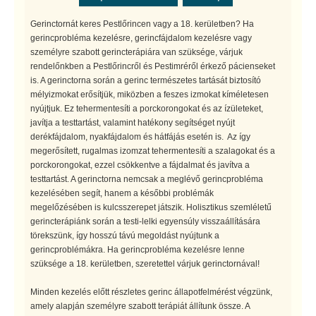
Gerinctornát keres Pestlőrincen vagy a 18. kerületben? Ha
gerincprobléma kezelésre, gerincfájdalom kezelésre vagy
személyre szabott gerincterápiára van szüksége, várjuk
rendelőnkben a Pestlőrincről és Pestimréről érkező pácienseket
is. A gerinctorna során a gerinc természetes tartását biztosító
mélyizmokat erősítjük, miközben a feszes izmokat kíméletesen
nyújtjuk. Ez tehermentesíti a porckorongokat és az ízületeket,
javítja a testtartást, valamint hatékony segítséget nyújt
derékfájdalom, nyakfájdalom és hátfájás esetén is. Az így
megerősített, rugalmas izomzat tehermentesíti a szalagokat és a
porckorongokat, ezzel csökkentve a fájdalmat és javítva a
testtartást. A gerinctorna nemcsak a meglévő gerincprobléma
kezelésében segít, hanem a későbbi problémák
megelőzésében is kulcsszerepet játszik. Holisztikus szemléletű
gerincterápiánk során a testi-lelki egyensúly visszaállítására
törekszünk, így hosszú távú megoldást nyújtunk a
gerincproblémákra. Ha gerincprobléma kezelésre lenne
szüksége a 18. kerületben, szeretettel várjuk gerinctornával!
Minden kezelés előtt részletes gerinc állapotfelmérést végzünk,
amely alapján személyre szabott terápiát állítunk össze. A