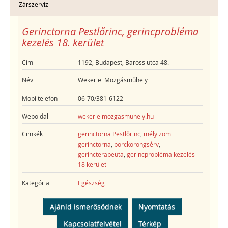
Zárszerviz
Gerinctorna Pestlőrinc, gerincprobléma
kezelés 18. kerület
Cím
1192, Budapest, Baross utca 48.
Név
Wekerlei Mozgásműhely
Mobiltelefon
06-70/381-6122
Weboldal
wekerleimozgasmuhely.hu
Cimkék
gerinctorna Pestlőrinc
,
mélyizom
gerinctorna
,
porckorongsérv
,
gerincterapeuta
,
gerincprobléma kezelés
18 kerület
Kategória
Egészség
Ajánld ismerősödnek
Nyomtatás
Kapcsolatfelvétel
Térkép