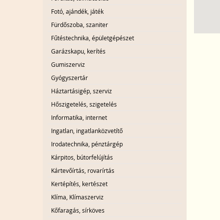
Fotó, ajándék, játék
Fürdőszoba, szaniter
Fűtéstechnika, épületgépészet
Garázskapu, kerítés
Gumiszerviz
Gyógyszertár
Háztartásigép, szerviz
Hőszigetelés, szigetelés
Informatika, internet
Ingatlan, ingatlanközvetítő
Irodatechnika, pénztárgép
Kárpitos, bútorfelújítás
Kártevőírtás, rovarírtás
Kertépítés, kertészet
Klíma, Klímaszerviz
Kőfaragás, sírköves