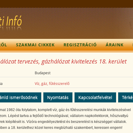
RŐL
SZAKMAI CIKKEK
REGISZTRÁCIÓ
ÁRAINK
lózat tervezés, gázhálózat kivitelezés 18. kerület
Budapest
ia
Víz, gáz, fűtésszerelő
ánld ismerősödnek
Nyomtatás
Kapcsolatfelvétel
Térk
t 1982 óta folytatom, komplett víz, gáz és fűtésszerelési munkák kivitelezésével
zom. Lépést tartva a fejlődő technológiával, vállalom napkollektorok, hőszivattyú
ek kiépítését is. Vízóra engedélyeztetést és beszerelést is készséggel vállalok.
ben a 18. kerülethez közel keres megbízható szakembert, keressen engem!