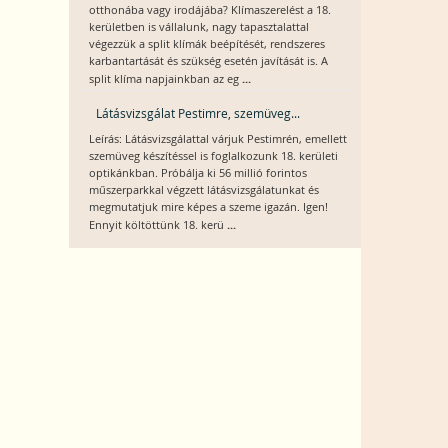
otthonába vagy irodájába? Klímaszerelést a 18.
kerületben is vállalunk, nagy tapasztalattal
végezzük a split klímák beépítését, rendszeres
karbantartását és szükség esetén javítását is. A
...
split klíma napjainkban az eg
Látásvizsgálat Pestimre, szemüveg...
Leírás: Látásvizsgálattal várjuk Pestimrén, emellett
szemüveg készítéssel is foglalkozunk 18. kerületi
optikánkban. Próbálja ki 56 millió forintos
műszerparkkal végzett látásvizsgálatunkat és
megmutatjuk mire képes a szeme igazán. Igen!
...
Ennyit költöttünk 18. kerü