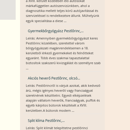
a XVIII. kerület közelében élő autósokat
márkafüggetlen autószervizünkben, ahol a
diagnosztika mellett teljes körű autójavítással és
szervizeléssel is rendelkezésre állunk. Műhelyünk
...
egyik specialitása a diese
Gyermekbőrgyógyász Pestlőrinc,...
Leírás: Amennyiben gyermekbőrgyógyászt keres
Pestlőrinc közelében, szeretettel várom
bőrgyógyászati magánrendelésemen a 18.
kerületből érkező gyermekeket és felnőtteket
egyaránt. Több éves szakmai tapasztalattal
biztosítok szakszerű kivizsgálást és személyre szab
...
Akciós heverő Pestlőrinc, olcsó...
Leírás: Pestlőrincről is várjuk azokat, akik kedvező
árú, mégis igényes heverőt vagy franciaágyat
szeretnének készíttetni. Egyedi elképzelések
alapján vállalom heverők, franciaágyak, puffok és
egyéb kárpitos bútorok készítését a XVIII.
...
kerületben.A bútorok modern
Split klíma Pestlőrinc,...
Leírás: Split klímát telepíttetne pestlőrinci