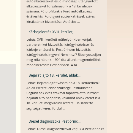
autóalkatrészeket és jó minőségű utángyártott
alkatrészeket forgalmazunk a 18. kerületiek
számára. Fő profilunk a Ford autóalkatrész
értékesítés, Ford gyári autóalkatrészek széles
...
kínálatának biztosítása. Autósbo
Kárbejelentés XVIII. kerület,...
Leírás: XVIII. kerületi műhelyünkben várjuk
partnereinket biztosítási kárügyintézéssel és
kárbejelentéssel is. Pestlőrincen biztosítási
kárügyintézés ingyen! Nem hiszi? Bizonyosodjon
meg róla nálunk. 1994 óta állunk megrendelőink
...
rendelkezésére Pestlőrincen. A bi
Bejárati ajtó 18. kerület, ablak...
Leírás: Bejárati ajtót vásárolna a 18. kerületben?
Ablak cserére lenne szüksége Pestlőrincen?
Cégünk sok éves szakmai tapasztalattal biztosít
bejárati ajtó beépítést, valamint ablak cserét is a
18. kerületi megbízóink részére. Ha szakértő
...
segítséget keres, fordul
Diesel diagnosztika Pestlőrinc,...
Leírás: Diesel diagnosztikával várjuk a Pestlőrinc és