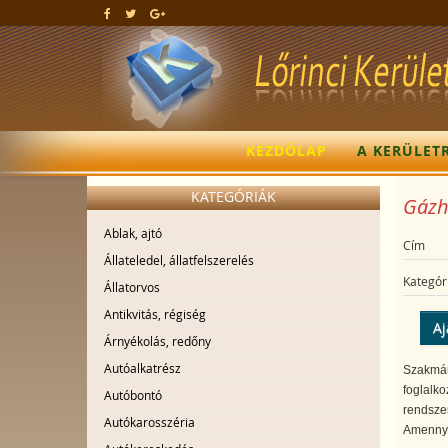
KEZDŐLAP
A KERÜLET
KATEGÓRIÁK
Gázhá
Ablak, ajtó
Cím
Állateledel, állatfelszerelés
Kategór
Állatorvos
Antikvitás, régiség
Aj
Árnyékolás, redőny
Autóalkatrész
Szakmáma
foglalko
Autóbontó
rendszer
Autókarosszéria
Amennyi