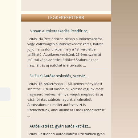
LEGKERESETTEBB
Nissan autókereskedés Pestlőrinc,...
Leírás: Ha Pestlőrincen Nissan autókereskedést
vagy Volkswagen autókereskedést keres, bátran
jöjjön el szalonunkba, mely a 18. kerületben
található. Autókereskedésünk 25 éves szakmai
múlttal várja az érdeklődőket! Szalonunkban
...
használt és új autókat is értékesítü
SUZUKI Autókereskedés, szerviz...
Leírás: 16. születésnap - 16% kedvezmény Most
szeretne Suzukit vásárolni, keresse cégünk most
nagyszerű kedvezménnyel várjuk meglevő és új
vásárlóinkat születésnapunk alkalmából.
Autószalonunk mellet autószervizt is
üzemeltetünk, ahol állunk az Önök rendelkezésé
...
Autóalkatrész, gyári autóalkatrész...
Leírás: Pestlőrinci autóalkatrész üzletükben gyári