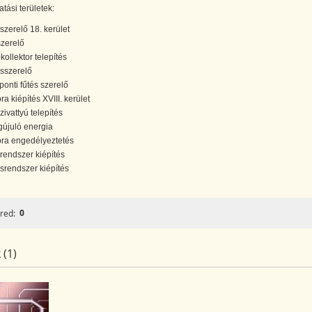
atási területek:
szerelő 18. kerület
szerelő
kollektor telepítés
ésszerelő
ponti fűtés szerelő
ra kiépítés XVIII. kerület
zivattyú telepítés
újuló energia
óra engedélyeztetés
rendszer kiépítés
ésrendszer kiépítés
0
red:
 (1)