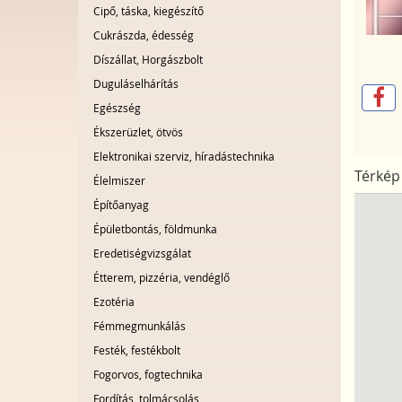
Cipő, táska, kiegészítő
Cukrászda, édesség
Díszállat, Horgászbolt
Duguláselhárítás
Egészség
Ékszerüzlet, ötvös
Elektronikai szerviz, híradástechnika
Térkép
Élelmiszer
Építőanyag
Épületbontás, földmunka
Eredetiségvizsgálat
Étterem, pizzéria, vendéglő
Ezotéria
Fémmegmunkálás
Festék, festékbolt
Fogorvos, fogtechnika
Fordítás, tolmácsolás