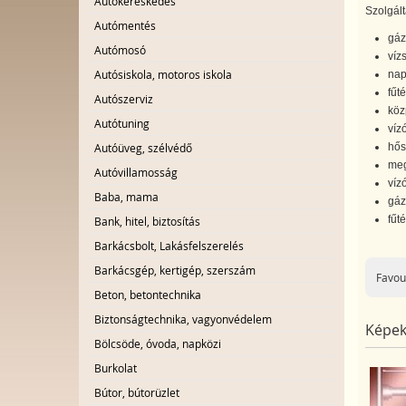
Autókereskedés
Szolgált
Autómentés
gáz
Autómosó
víz
Autósiskola, motoros iskola
nap
fűt
Autószerviz
köz
Autótuning
vízó
hős
Autóüveg, szélvédő
meg
Autóvillamosság
víz
Baba, mama
gáz
fűt
Bank, hitel, biztosítás
Barkácsbolt, Lakásfelszerelés
Barkácsgép, kertigép, szerszám
Favou
Beton, betontechnika
Biztonságtechnika, vagyonvédelem
Képek
Bölcsöde, óvoda, napközi
Burkolat
Bútor, bútorüzlet