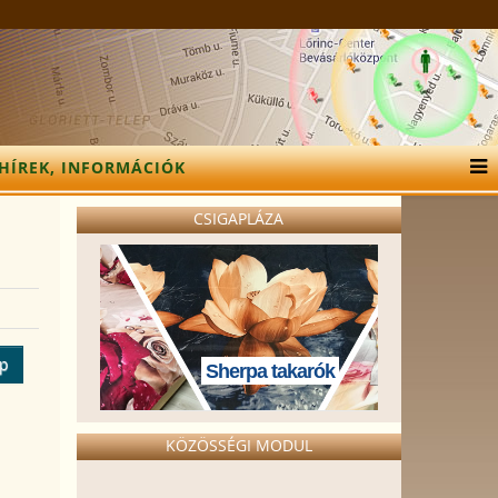
HÍREK, INFORMÁCIÓK
CSIGAPLÁZA
ép
Sherpa takarók
KÖZÖSSÉGI MODUL