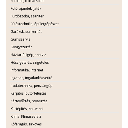
Fordítás, tolmácsolás
Fotó, ajándék, játék
Fürdőszoba, szaniter
Fűtéstechnika, épületgépészet
Garázskapu, kerítés
Gumiszerviz
Gyógyszertár
Háztartásigép, szerviz
Hőszigetelés, szigetelés
Informatika, internet
Ingatlan, ingatlanközvetítő
Irodatechnika, pénztárgép
Kárpitos, bútorfelújítás
Kártevőírtás, rovarírtás
Kertépítés, kertészet
Klíma, Klímaszerviz
Kőfaragás, sírköves