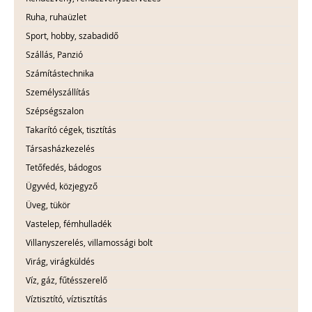
Ruha, ruhaüzlet
Sport, hobby, szabadidő
Szállás, Panzió
Számítástechnika
Személyszállítás
Szépségszalon
Takarító cégek, tisztítás
Társasházkezelés
Tetőfedés, bádogos
Ügyvéd, közjegyző
Üveg, tükör
Vastelep, fémhulladék
Villanyszerelés, villamossági bolt
Virág, virágküldés
Víz, gáz, fűtésszerelő
Víztisztító, víztisztítás