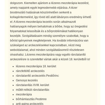
dolgozom. Kiemelten ajánlom a lézeres mezoterápia kezelést,
amely napjaink egyik legmodernebb eljárása. A lézer
biostimuláló hatásának köszönhetően serkenti a
kollagéntermelést, így rövid idő alatt látványos eredmény érhető
el. A lézeres mezoterápia kezelés során alkalmazott
hatóanyagok mélyen behatolnak a bőrbe, hogy az öregedési
folyamatokat lelassítsák és a bőrproblémákat hatékonyan
kezeljék. Szolgáltatásaim mindig személyre szabottak, hogy a
bőröd igényeinek megfeleljenek. Ha további információra van
szükséged az arckezelésekkel kapcsolatban, nézd meg
weboldalamat, ahol minden szolgáltatásomról részletesen
olvashatsz. Lézeres mezoterápiára vagy egyéb ránctalanító
arckezelésre is szeretettel várlak akár a közeli 18. kerületből is!
lézeres mezoterápia 18. kerület
ráncfeltöltő arckezelés
ránctalanító arckezelés Pestlőrinc
Genosys kezelés
ránctalanítás XVIII. kerület
műtét nélküli ránctalanítás
mezoterápia
bőrhámlasztás Pestimre
anti-aging arckezelés