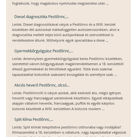
...
foglalkozik, hogy magabiztos nyelvtudás megszerzése után
Diesel diagnosztika Pestlőrinc,...
Leírás: Diesel diagnosztikával várjuk a Pestlőrinc és a XVIII. kerület
közelében élő autósokat márkafüggetlen autószervizünkben, ahol a
diagnosztika mellett teljes körű autójavítással és szervizeléssel is
...
rendelkezésre állunk. Műhelyünk egyik specialitása a diese
Gyermekbőrgyógyász Pestlőrinc,...
Leírás: Amennyiben gyermekbőrgyógyászt keres Pestlőrinc közelében,
szeretettel várom bőrgyógyászati magánrendelésemen a 18. kerületből
érkező gyermekeket és felnőtteket egyaránt. Több éves szakmai
...
tapasztalattal biztosítok szakszerű kivizsgálást és személyre szab
Akciós heverő Pestlőrinc, olcsó...
Leírás: Pestlőrincről is várjuk azokat, akik kedvező árú, mégis igényes
heverőt vagy franciaágyat szeretnének készíttetni. Egyedi elképzelések
alapján vállalom heverők, franciaágyak, puffok és egyéb kárpitos
...
bútorok készítését a XVIII. kerületben.A bútorok modern
Split klíma Pestlőrinc,...
Leírás: Split klímát telepíttetne pestlőrinci otthonába vagy irodájába?
Klímaszerelést a 18. kerületben is vállalunk, nagy tapasztalattal végezzük