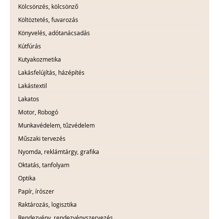
Kölcsönzés, kölcsönző
Költöztetés, fuvarozás
Könyvelés, adótanácsadás
Kútfúrás
Kutyakozmetika
Lakásfelújítás, házépítés
Lakástextil
Lakatos
Motor, Robogó
Munkavédelem, tűzvédelem
Műszaki tervezés
Nyomda, reklámtárgy, grafika
Oktatás, tanfolyam
Optika
Papír, írószer
Raktározás, logisztika
Rendezvény, rendezvényszervezés