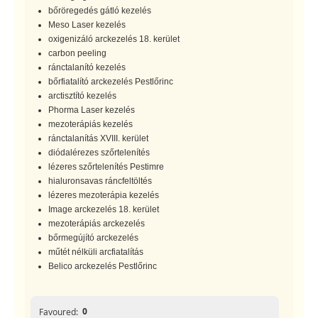
bőröregedés gátló kezelés
Meso Laser kezelés
oxigenizáló arckezelés 18. kerület
carbon peeling
ránctalanító kezelés
bőrfiatalító arckezelés Pestlőrinc
arctisztító kezelés
Phorma Laser kezelés
mezoterápiás kezelés
ránctalanítás XVIII. kerület
diódalérezes szőrtelenítés
lézeres szőrtelenítés Pestimre
hialuronsavas ráncfeltöltés
lézeres mezoterápia kezelés
Image arckezelés 18. kerület
mezoterápiás arckezelés
bőrmegújító arckezelés
műtét nélküli arcfiatalítás
Belico arckezelés Pestlőrinc
0
Favoured: