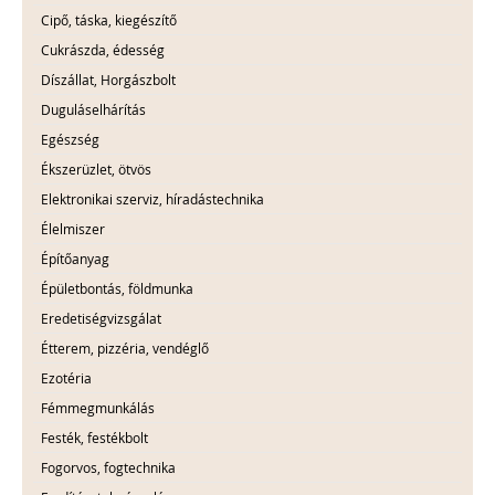
Cipő, táska, kiegészítő
Cukrászda, édesség
Díszállat, Horgászbolt
Duguláselhárítás
Egészség
Ékszerüzlet, ötvös
Elektronikai szerviz, híradástechnika
Élelmiszer
Építőanyag
Épületbontás, földmunka
Eredetiségvizsgálat
Étterem, pizzéria, vendéglő
Ezotéria
Fémmegmunkálás
Festék, festékbolt
Fogorvos, fogtechnika