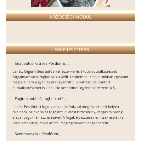
KÖZÖSSÉGI MODUL
LEGKERESETTEBB
Seat autóalkatrész Pestlőrinc,...
Leírás: Cégünk Seat autóalkatrészekkel és Skoda autóalkatrészek
forgalmazásával foglalkozik a XVIII. kerületben. Kínálatunkban egyaránt
megtalálható a gyári és utángyártott új alkatrész, de bontott
...
autóalkatrészeket is kínálunk pestlőrinci ügyfeleink részére. A S
Fogimplantáció, fogbeültetés,...
Leírás: Pestlőrinci fogorvosi rendelőnk, jól megközelíthető helyen
található. Színvonalas fogászati ellátást biztosítunk, magas minőségű
alapanyagok felhasználásával. A fogak elvesztése nem csak esztétikai
...
probléma lehet, mivel az étel megrágásához elengedhetetle
Svédmasszázs Pestlőrinc,...