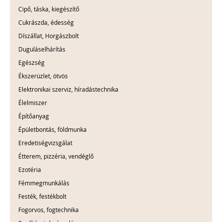
Cipő, táska, kiegészítő
Cukrászda, édesség
Díszállat, Horgászbolt
Duguláselhárítás
Egészség
Ékszerüzlet, ötvös
Elektronikai szerviz, híradástechnika
Élelmiszer
Építőanyag
Épületbontás, földmunka
Eredetiségvizsgálat
Étterem, pizzéria, vendéglő
Ezotéria
Fémmegmunkálás
Festék, festékbolt
Fogorvos, fogtechnika