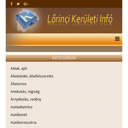
KATEGÓRIÁK
Ablak, ajtó
Állateledel, állatfelszerelés
Állatorvos
Antikvitás, régiség
Árnyékolás, redőny
Autóalkatrész
Autóbontó
Autókarosszéria