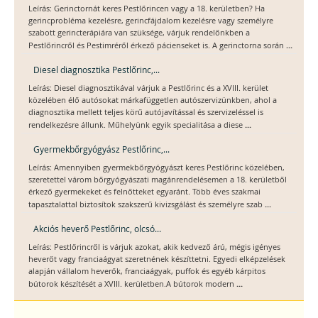
Leírás: Gerinctornát keres Pestlőrincen vagy a 18. kerületben? Ha
gerincprobléma kezelésre, gerincfájdalom kezelésre vagy személyre
szabott gerincterápiára van szüksége, várjuk rendelőnkben a
...
Pestlőrincről és Pestimréről érkező pácienseket is. A gerinctorna során
Diesel diagnosztika Pestlőrinc,...
Leírás: Diesel diagnosztikával várjuk a Pestlőrinc és a XVIII. kerület
közelében élő autósokat márkafüggetlen autószervizünkben, ahol a
diagnosztika mellett teljes körű autójavítással és szervizeléssel is
...
rendelkezésre állunk. Műhelyünk egyik specialitása a diese
Gyermekbőrgyógyász Pestlőrinc,...
Leírás: Amennyiben gyermekbőrgyógyászt keres Pestlőrinc közelében,
szeretettel várom bőrgyógyászati magánrendelésemen a 18. kerületből
érkező gyermekeket és felnőtteket egyaránt. Több éves szakmai
...
tapasztalattal biztosítok szakszerű kivizsgálást és személyre szab
Akciós heverő Pestlőrinc, olcsó...
Leírás: Pestlőrincről is várjuk azokat, akik kedvező árú, mégis igényes
heverőt vagy franciaágyat szeretnének készíttetni. Egyedi elképzelések
alapján vállalom heverők, franciaágyak, puffok és egyéb kárpitos
...
bútorok készítését a XVIII. kerületben.A bútorok modern