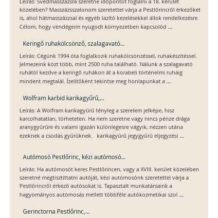
Leírás: Svédmasszázsra szeretne időpontot foglalni a 18. kerület
közelében? Masszázsszalonom szeretettel várja a Pestlőrincről érkezőket
is, ahol hátmasszázzsal és egyéb lazító kezelésekkel állok rendelkezésre.
...
Célom, hogy vendégeim nyugodt környezetben kapcsolód
Keringő ruhakölcsönző, szalagavató...
Leírás: Cégünk 1994 óta foglalkozik ruhakölcsönzéssel, ruhakészítéssel.
Jelmezeink közt több, mint 2500 ruha található. Nálunk a szalagavató
ruhától kezdve a keringő ruhákon át a korabeli történelmi ruháig
...
mindent megtalál. Ízelítőként tekintse meg honlapunkat a
Wolfram karbid karikagyűrű,...
Leírás: A Wolfram karikagyűrű tényleg a szerelem jelképe, hisz
karcolhatatlan, törheteten. Ha nem szeretne vagy nincs pénze drága
aranygyűrűre és valami igazán különlegesre vágyik, nézzen utána
...
ezeknek a csodás gyűrűknek. karikagyűrű jegygyűrű eljegyzési
Autómosó Pestlőrinc, kézi autómosó...
Leírás: Ha autómosót keres Pestlőrincen, vagy a XVIII. kerület közelében
szeretné megtisztíttatni autóját, kézi autómosónk szeretettel várja a
Pestlőrincről érkező autósokat is. Tapasztalt munkatársaink a
...
hagyományos autómosás mellett többféle autókozmetikai szol
Gerinctorna Pestlőrinc,...