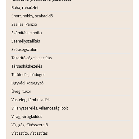
Ruha, ruhaüzlet
Sport, hobby, szabadidő
Szállás, Panzió
Számítástechnika
Személyszállítás
Szépségszalon
Takarító cégek, tisztítás
Társasházkezelés
Tetőfedés, bádogos
Ügyvéd, közjegyző
Üveg, tükör
Vastelep, fémhulladék
Villanyszerelés, villamossági bolt
Virág, virágküldés
Víz, gáz, fűtésszerelő
Víztisztító, víztisztítás