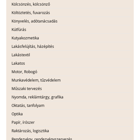
Kölcsönzés, kölcsönző
Költöztetés, fuvarozás
Könyvelés, adótanácsadás
Kútfúrás
Kutyakozmetika
Lakásfelújítás, házépítés
Lakástextil
Lakatos
Motor, Robogó
Munkavédelem, tűzvédelem
Műszaki tervezés
Nyomda, reklámtárgy, grafika
Oktatás, tanfolyam
Optika
Papír, írószer
Raktározás, logisztika
Rendezvény, rendezvényszervezés