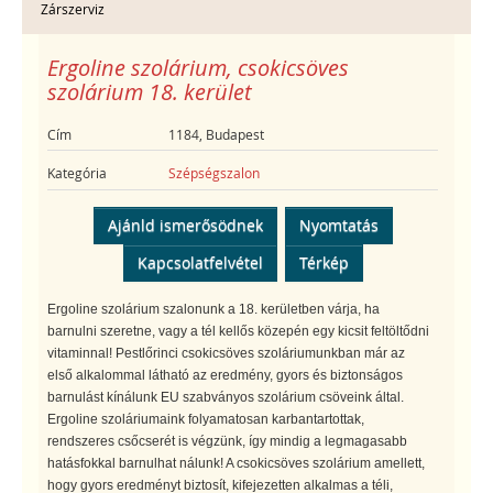
Zárszerviz
Ergoline szolárium, csokicsöves
szolárium 18. kerület
Cím
1184, Budapest
Kategória
Szépségszalon
Ajánld ismerősödnek
Nyomtatás
Kapcsolatfelvétel
Térkép
Ergoline szolárium szalonunk a 18. kerületben várja, ha
barnulni szeretne, vagy a tél kellős közepén egy kicsit feltöltődni
vitaminnal! Pestlőrinci csokicsöves szoláriumunkban már az
első alkalommal látható az eredmény, gyors és biztonságos
barnulást kínálunk EU szabványos szolárium csöveink által.
Ergoline szoláriumaink folyamatosan karbantartottak,
rendszeres csőcserét is végzünk, így mindig a legmagasabb
hatásfokkal barnulhat nálunk! A csokicsöves szolárium amellett,
hogy gyors eredményt biztosít, kifejezetten alkalmas a téli,