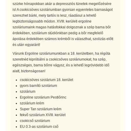
szürke hónapokban akár a depressziós tünetek megelőzésére
is! A csokicsöves szoláriumban gyorsan egyenletes barnaságot
szerezhet bárki, mely tartós is lesz, ráadásul a lehető
legbiztonságosabb módon. XVIII. kerületi ergoline
szoláriumaink magas hatásfokkal dolgoznak a szép barna bőr
érdekében, szolárium stúdiónkban pedig a bőr megfelelő
ápolása érdekében számos krémből is választhat, szolizás előtt
és után egyaránt!
Várunk Ergoline szoláriumunkban a 18. kerületben, ha régóta
szeretnéd kipróbálni a csokicsöves szoláriumokat, ha szép,
egészséges, barna bőrre vágysz, és a lehető legrövidebb idő
alatt, biztonságosan!
csokicsöves szolárium 18. kerület
gyors barnító szolárium
szolárium
Ergoline szolárium Pestlőrinc
szolárium krém
Super Tan szolárium krém
fekvő szolárium XVIII. kerület
csokicső szolárium
EU 0.3-as szolárium cső