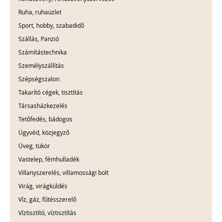
Ruha, ruhaüzlet
Sport, hobby, szabadidő
Szállás, Panzió
Számítástechnika
Személyszállítás
Szépségszalon
Takarító cégek, tisztítás
Társasházkezelés
Tetőfedés, bádogos
Ügyvéd, közjegyző
Üveg, tükör
Vastelep, fémhulladék
Villanyszerelés, villamossági bolt
Virág, virágküldés
Víz, gáz, fűtésszerelő
Víztisztító, víztisztítás