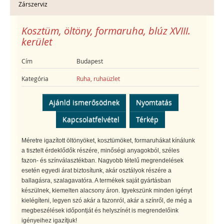
Zárszerviz
Kosztüm, öltöny, formaruha, blúz XVIII.
kerület
Cím
Budapest
Kategória
Ruha, ruhaüzlet
Ajánld ismerősödnek
Nyomtatás
Kapcsolatfelvétel
Térkép
Méretre igazított öltönyöket, kosztümöket, formaruhákat kínálunk
a tisztelt érdeklődők részére, minőségi anyagokból, széles
fazon- és színválasztékban. Nagyobb tételű megrendelések
esetén egyedi árat biztosítunk, akár osztályok részére a
ballagásra, szalagavatóra. A termékek saját gyártásban
készülnek, kiemelten alacsony áron. Igyekszünk minden igényt
kielégíteni, legyen szó akár a fazonról, akár a színről, de még a
megbeszélések időpontját és helyszínét is megrendelőink
igényeihez igazítjuk!