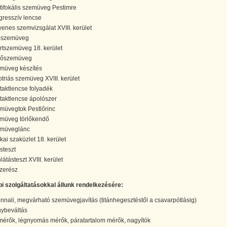
tifokális szemüveg Pestimre
gresszív lencse
yenes szemvizsgálat XVIII. kerület
pszemüveg
rtszemüveg 18. kerület
dőszemüveg
müveg készítés
ptriás szemüveg XVIII. kerület
taktlencse folyadék
taktlencse ápolószer
müvegtok Pestlőrinc
müveg törlőkendő
müveglánc
ikai szaküzlet 18. kerület
steszt
látásteszt XVIII. kerület
szerész
bi szolgáltatásokkal állunk rendelkezésére:
nnali, megvárható szemüvegjavítás (titánhegesztéstől a csavarpótlásig)
ybeváltás
érők, légnyomás mérők, páratartalom mérők, nagyítók