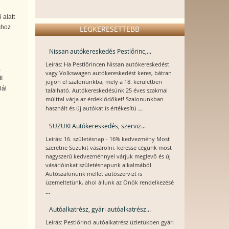
 alatt
shoz
LEGKERESETTEBB
Nissan autókereskedés Pestlőrinc,...
Leírás: Ha Pestlőrincen Nissan autókereskedést
,
vagy Volkswagen autókereskedést keres, bátran
I.
jöjjön el szalonunkba, mely a 18. kerületben
lál
található. Autókereskedésünk 25 éves szakmai
múlttal várja az érdeklődőket! Szalonunkban
...
használt és új autókat is értékesítü
SUZUKI Autókereskedés, szerviz...
Leírás: 16. születésnap - 16% kedvezmény Most
szeretne Suzukit vásárolni, keresse cégünk most
nagyszerű kedvezménnyel várjuk meglevő és új
vásárlóinkat születésnapunk alkalmából.
Autószalonunk mellet autószervizt is
üzemeltetünk, ahol állunk az Önök rendelkezésé
...
Autóalkatrész, gyári autóalkatrész...
Leírás: Pestlőrinci autóalkatrész üzletükben gyári