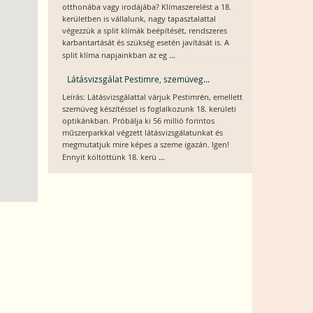
otthonába vagy irodájába? Klímaszerelést a 18.
kerületben is vállalunk, nagy tapasztalattal
végezzük a split klímák beépítését, rendszeres
karbantartását és szükség esetén javítását is. A
...
split klíma napjainkban az eg
Látásvizsgálat Pestimre, szemüveg...
Leírás: Látásvizsgálattal várjuk Pestimrén, emellett
szemüveg készítéssel is foglalkozunk 18. kerületi
optikánkban. Próbálja ki 56 millió forintos
műszerparkkal végzett látásvizsgálatunkat és
megmutatjuk mire képes a szeme igazán. Igen!
...
Ennyit költöttünk 18. kerü