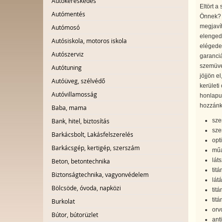
Autókereskedés
Eltört a
Autómentés
Önnek? A
megjaví
Autómosó
elengedh
Autósiskola, motoros iskola
elégedet
Autószerviz
garanci
szemüve
Autótuning
jöjjön e
Autóüveg, szélvédő
kerületi
Autóvillamosság
honlapun
hozzánk,
Baba, mama
sze
Bank, hitel, biztosítás
sze
Barkácsbolt, Lakásfelszerelés
opti
Barkácsgép, kertigép, szerszám
műa
lát
Beton, betontechnika
tit
Biztonságtechnika, vagyonvédelem
lát
Bölcsöde, óvoda, napközi
tit
tit
Burkolat
orv
Bútor, bútorüzlet
ant