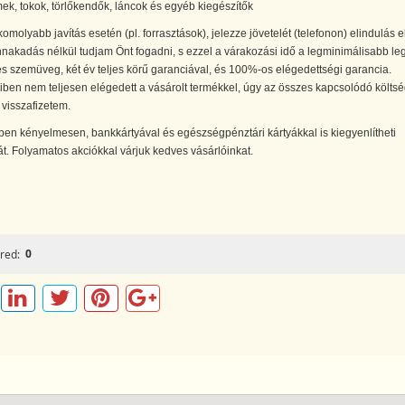
mek, tokok, törlőkendők, láncok és egyéb kiegészítők
omolyabb javítás esetén (pl. forrasztások), jelezze jövetelét (telefonon) elindulás el
nakadás nélkül tudjam Önt fogadni, s ezzel a várakozási idő a legminimálisabb le
s szemüveg, két év teljes körű garanciával, és 100%-os elégedettségi garancia.
en nem teljesen elégedett a vásárolt termékkel, úgy az összes kapcsolódó költsé
visszafizetem.
ben kényelmesen, bankkártyával és egészségpénztári kártyákkal is kiegyenlítheti
t. Folyamatos akciókkal várjuk kedves vásárlóinkat.
0
red: