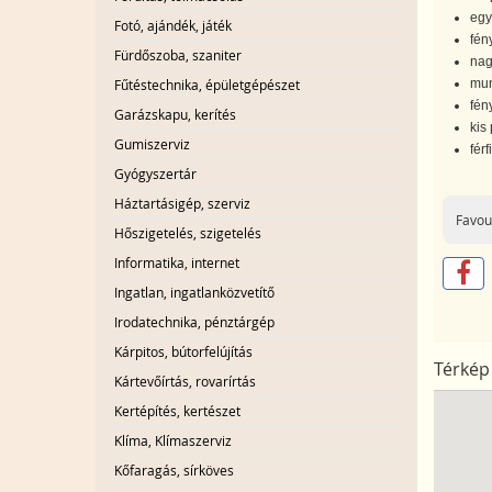
egy
Fotó, ajándék, játék
fén
Fürdőszoba, szaniter
nag
mun
Fűtéstechnika, épületgépészet
fén
Garázskapu, kerítés
kis
Gumiszerviz
férf
Gyógyszertár
Háztartásigép, szerviz
Favou
Hőszigetelés, szigetelés
Informatika, internet
Ingatlan, ingatlanközvetítő
Irodatechnika, pénztárgép
Kárpitos, bútorfelújítás
Térkép
Kártevőírtás, rovarírtás
Kertépítés, kertészet
Klíma, Klímaszerviz
Kőfaragás, sírköves