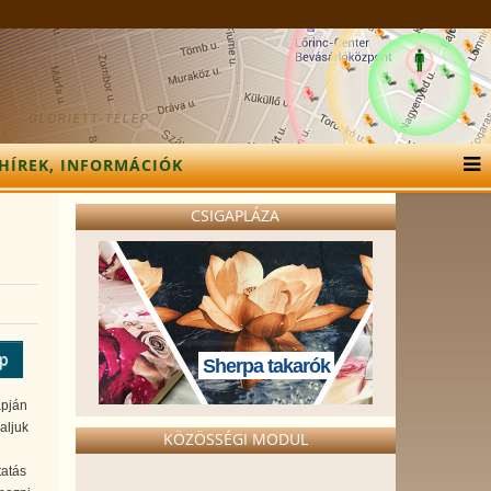
HÍREK, INFORMÁCIÓK
CSIGAPLÁZA
ép
Sherpa takarók
apján
aljuk
KÖZÖSSÉGI MODUL
tatás