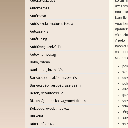
Autókereskedés
során me
azt a fo
Autómentés
alatt el
Autómosó
bármilye
Autósiskola, motoros iskola
vagy lá
ajándékö
Autószerviz
választé
Autótuning
A póló 
nyomtath
Autóüveg, szélvédő
vállalun
Autóvillamosság
szabott 
Baba, mama
pól
Bank, hitel, biztosítás
sze
Barkácsbolt, Lakásfelszerelés
egy
pól
Barkácsgép, kertigép, szerszám
dir
Beton, betontechnika
gra
Biztonságtechnika, vagyonvédelem
egy
fot
Bölcsöde, óvoda, napközi
fén
Burkolat
fén
egy
Bútor, bútorüzlet