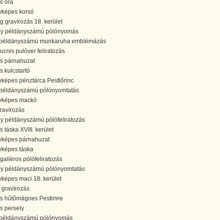
ós óra
yképes korsó
g gravírozás 18. kerület
y példányszámú pólónyomás
 példányszámú munkaruha emblémázás
ucnis pulóver feliratozás
ós párnahuzat
s kulcstartó
yképes pénztárca Pestlőrinc
 példányszámú pólónyomtatás
yképes mackó
gravírozás
y példányszámú pólófeliratozás
s táska XVIII. kerület
yképes párnahuzat
yképes táska
 galléros pólófeliratozás
y példányszámú pólónyomtatás
yképes maci 18. kerület
 gravírozás
ós hűtőmágnes Pestimre
ós persely
 példányszámú pólónyomás