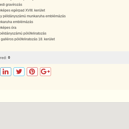
edi gravírozás
yképes egérpad XVIII. kerület
y példányszámú munkaruha emblémázás
karuha emblémázás
yképes óra
 példányszámú pólófeliratozás
i galléros pólófeliratozás 18. kerület
0
red: