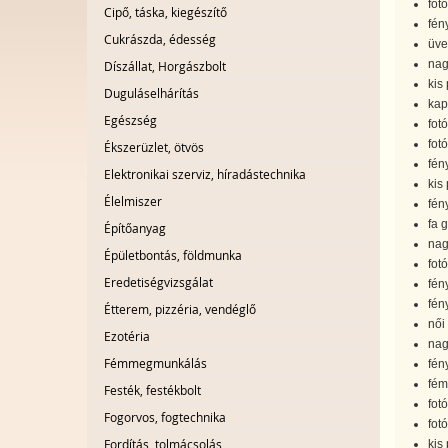
fot
Cipő, táska, kiegészítő
fén
Cukrászda, édesség
üve
nag
Díszállat, Horgászbolt
kis
Duguláselhárítás
kap
Egészség
fot
fotó
Ékszerüzlet, ötvös
fén
Elektronikai szerviz, híradástechnika
kis
Élelmiszer
fén
fa 
Építőanyag
nag
Épületbontás, földmunka
fotó
Eredetiségvizsgálat
fén
fén
Étterem, pizzéria, vendéglő
női
Ezotéria
nag
Fémmegmunkálás
fén
fém
Festék, festékbolt
fot
Fogorvos, fogtechnika
fot
Fordítás, tolmácsolás
kis