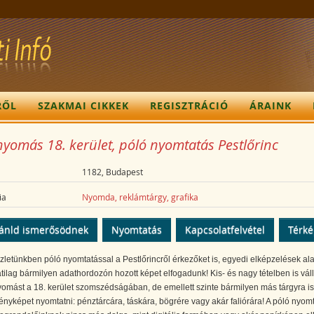
RŐL
SZAKMAI CIKKEK
REGISZTRÁCIÓ
ÁRAINK
yomás 18. kerület, póló nyomtatás Pestlőrinc
1182, Budapest
ia
Nyomda, reklámtárgy, grafika
ánld ismerősödnek
Nyomtatás
Kapcsolatfelvétel
Térk
zletünkben póló nyomtatással a Pestlőrincről érkezőket is, egyedi elképzelések al
tilag bármilyen adathordozón hozott képet elfogadunk! Kis- és nagy tételben is váll
omást a 18. kerület szomszédságában, de emellett szinte bármilyen más tárgyra is
ényképet nyomtatni: pénztárcára, táskára, bögrére vagy akár faliórára! A póló nyom