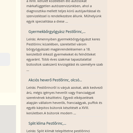
a XVIII. kerület közelében élő autósokat
márkafüggetlen autószervizünkben, ahol a
diagnosztika mellett teljes körű autójavítással és
szervizeléssel is rendelkezésre állunk. Műhelyünk
...
egyik specialitása a diese
Gyermekbőrgyógyász Pestlőrinc,...
Leírás: Amennyiben gyermekbőrgyógyászt keres
Pestlőrinc közelében, szeretettel várom
bőrgyógyászati magánrendelésemen a 18.
kerületből érkező gyermekeket és felnőtteket
egyaránt. Több éves szakmai tapasztalattal
biztosítok szakszerű kivizsgálást és személyre szab
...
Akciós heverő Pestlőrinc, olcsó...
Leírás: Pestlőrincről is várjuk azokat, akik kedvező
árú, mégis igényes heverőt vagy franciaágyat
szeretnének készíttetni. Egyedi elképzelések
alapján vállalom heverők, franciaágyak, puffok és
egyéb kárpitos bútorok készítését a XVIII.
...
kerületben.A bútorok modern
Split klíma Pestlőrinc,...
Leírás: Split klímát telepíttetne pestlőrinci