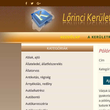
KEZDŐLAP
A KERÜLET
KATEGÓRIÁK
Pólón
Ablak, ajtó
Cím
Állateledel, állatfelszerelés
Kategór
Állatorvos
Antikvitás, régiség
Aj
Árnyékolás, redőny
Autóalkatrész
Várjuk ü
gyakorla
Autóbontó
a pólóny
Autókarosszéria
tudunk f