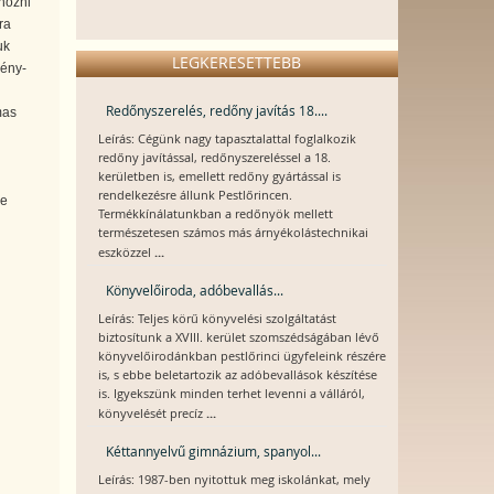
hozni
ra
uk
LEGKERESETTEBB
gény-
Redőnyszerelés, redőny javítás 18....
mas
Leírás: Cégünk nagy tapasztalattal foglalkozik
redőny javítással, redőnyszereléssel a 18.
kerületben is, emellett redőny gyártással is
rendelkezésre állunk Pestlőrincen.
re
Termékkínálatunkban a redőnyök mellett
természetesen számos más árnyékolástechnikai
...
eszközzel
Könyvelőiroda, adóbevallás...
Leírás: Teljes körű könyvelési szolgáltatást
biztosítunk a XVIII. kerület szomszédságában lévő
könyvelőirodánkban pestlőrinci ügyfeleink részére
is, s ebbe beletartozik az adóbevallások készítése
is. Igyekszünk minden terhet levenni a válláról,
...
könyvelését precíz
Kéttannyelvű gimnázium, spanyol...
Leírás: 1987-ben nyitottuk meg iskolánkat, mely