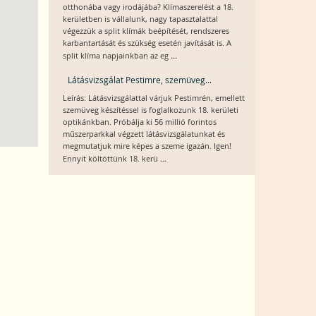
otthonába vagy irodájába? Klímaszerelést a 18.
kerületben is vállalunk, nagy tapasztalattal
végezzük a split klímák beépítését, rendszeres
karbantartását és szükség esetén javítását is. A
...
split klíma napjainkban az eg
Látásvizsgálat Pestimre, szemüveg...
Leírás: Látásvizsgálattal várjuk Pestimrén, emellett
szemüveg készítéssel is foglalkozunk 18. kerületi
optikánkban. Próbálja ki 56 millió forintos
műszerparkkal végzett látásvizsgálatunkat és
megmutatjuk mire képes a szeme igazán. Igen!
...
Ennyit költöttünk 18. kerü