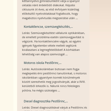
kéttannyelvű gimnáziumként várja a spanyol
oktatás iránt érdeklődő diákokat. Képzési
ciklusunk öt éves, az első évfolyam kizárólag
előkészítő nyelvoktatással foglalkozik, hogy
...
magabiztos nyelvtudás megszerzése után
Kontaktlencse, szemüvegkészítés,...
Leírás: Szemüvegkészítést vállalunk optikánkban,
de emellett probléma esetén szemüvegjavítást is
végzünk. Ha kontaktlencsére vágyik, az egyéni
igények figyelembe vétele mellett segítünk
kiválasztani a legmegfelelőbbet! A kórházban
...
lehetőség van alapos szemvizsgál
Motoros iskola Pestlőrinc,...
Leírás: Autósiskolánkban biztosan nem fogja
meglepetés érni pestlőrinci tanulóinkat, s motoros
iskolánkban ugyanilyen korrekt körülmények
között szerezhetik meg jogosítványát, akár a XVIII.
kerületből érkezők is. Nálunk nincs felesleges
...
pótóra, ha mégis szükséges
Diesel diagnosztika Pestlőrinc,...
Leírás: Diesel diagnosztikával várjuk a Pestlőrinc és