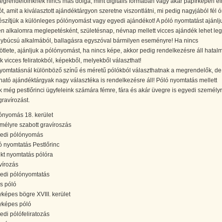
grendelőinknek nincs más dolga, mint digitális formában vagy akár papírképen el
tót, amit a kiválasztott ajándéktárgyon szeretne viszontlátni, mi pedig nagyjából fél ó
készítjük a különleges pólónyomást vagy egyedi ajándékot! A póló nyomtatást ajánlj
n alkalomra meglepetésként, születésnap, névnap mellett vicces ajándék lehet le
nybúcsú alkalmából, ballagásra egyszóval bármilyen eseményre! Ha nincs
tlete, ajánljuk a pólónyomást, ha nincs képe, akkor pedig rendelkezésre áll hatal
k vicces feliratokból, képekből, melyekből választhat!
nyomtatásnál különböző színű és méretű pólókból választhatnak a megrendelők, de
ató ajándéktárgyak nagy választéka is rendelkezésre áll! Póló nyomtatás mellett
k még pestlőrinci ügyfeleink számára fémre, fára és akár üvegre is egyedi személy
gravírozást.
ónyomás 18. kerület
mélyre szabott gravíroszás
edi pólónyomás
ó nyomtatás Pestlőrinc
ekt nyomtatás pólóra
vírozás
edi pólónyomtatás
ós póló
yképes bögre XVIII. kerület
yképes póló
edi pólófeliratozás