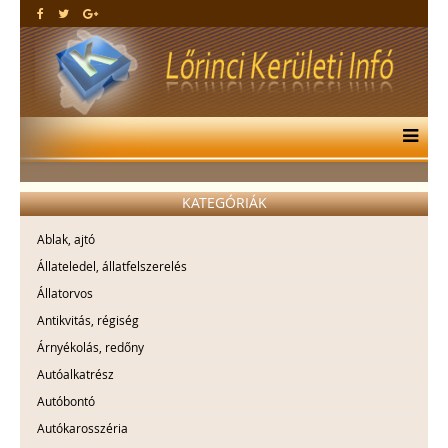
KATEGÓRIÁK
Ablak, ajtó
Állateledel, állatfelszerelés
Állatorvos
Antikvitás, régiség
Árnyékolás, redőny
Autóalkatrész
Autóbontó
Autókarosszéria