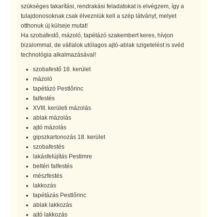
szükséges takarítási, rendrakási feladatokat is elvégzem, így a
tulajdonosoknak csak élvezniük kell a szép látványt, melyet
otthonuk új külseje mutat!
Ha szobafestő, mázoló, tapétázó szakembert keres, hívjon
bizalommal, de vállalok utólagos ajtó-ablak szigetelést is svéd
technológia alkalmazásával!
szobafestő 18. kerület
mázoló
tapétázó Pestlőrinc
falfestés
XVIII. kerületi mázolás
ablak mázolás
ajtó mázolás
gipszkartonozás 18. kerület
szobafestés
lakásfelújítás Pestimre
beltéri falfestés
mészfestés
lakkozás
tapétázás Pestlőrinc
ablak lakkozás
ajtó lakkozás