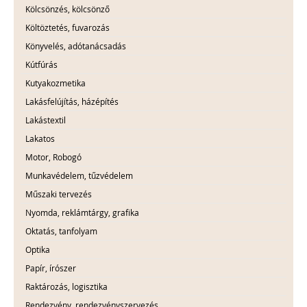
Kölcsönzés, kölcsönző
Költöztetés, fuvarozás
Könyvelés, adótanácsadás
Kútfúrás
Kutyakozmetika
Lakásfelújítás, házépítés
Lakástextil
Lakatos
Motor, Robogó
Munkavédelem, tűzvédelem
Műszaki tervezés
Nyomda, reklámtárgy, grafika
Oktatás, tanfolyam
Optika
Papír, írószer
Raktározás, logisztika
Rendezvény, rendezvényszervezés