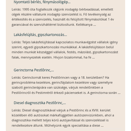
Nyomtató bérlés, fénymásológép...
Leírás: 1995 óta foglalkozik cégünk irodagép bérbeadással, emellett
cégek részére vállalunk irodagép szervizelést is. Fő tevékenység az
értékesítés és a szervizelés, használt és felújított fénymásolókat 1 év
...
garanciával és szervizháttérrel biztosítunk. Kellékanya
Lakásfelújítás, gipszkartonozás...
Leírás: Teljes lakásfelújítással kapcsolatos munkavégzést vállalok igény
szerint, egyedi gipszkartonozási munkákkal. A lakásfelújításon belül
minden munkát készséggel vállalok, festés, mázolást, gipszkartonozást
...
falak, mennyezetek esetén. Hívjon bizalommal, ha fe
Gerinctorna Pestlőrinc,...
Leírás: Gerinctornát keres Pestlőrincen vagy a 18. kerületben? Ha
gerincprobléma kezelésre, gerincfájdalom kezelésre vagy személyre
szabott gerincterápiára van szüksége, várjuk rendelőnkben a
...
Pestlőrincről és Pestimréről érkező pácienseket is. A gerinctorna során
Diesel diagnosztika Pestlőrinc,...
Leírás: Diesel diagnosztikával várjuk a Pestlőrinc és a XVIII. kerület
közelében élő autósokat márkafüggetlen autószervizünkben, ahol a
diagnosztika mellett teljes körű autójavítással és szervizeléssel is
...
rendelkezésre állunk. Műhelyünk egyik specialitása a diese