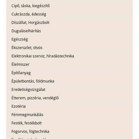
Cipő, táska, kiegészítő
Cukrászda, édesség
Díszállat, Horgászbolt
Duguláselhárítás
Egészség
Ékszerüzlet, ötvös
Elektronikai szerviz, híradástechnika
Élelmiszer
Építőanyag
Épületbontás, földmunka
Eredetiségvizsgálat
Étterem, pizzéria, vendéglő
Ezotéria
Fémmegmunkálás
Festék, festékbolt
Fogorvos, fogtechnika