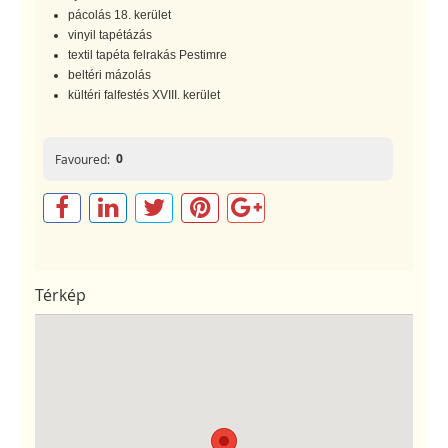
pácolás 18. kerület
vinyil tapétázás
textil tapéta felrakás Pestimre
beltéri mázolás
kültéri falfestés XVIII. kerület
0
Favoured:
Térkép