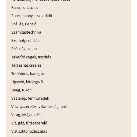
Ruha, ruhaüzlet
Sport, hobby, szabadidő
Szállás, Panzió
Számítástechnika
Személyszállítás
Szépségszalon
Takarító cégek, tisztítás
Társasházkezelés
Tetőfedés, bádogos
Ügyvéd, közjegyző
Üveg, tükör
Vastelep, fémhulladék
Villanyszerelés, villamossági bolt
Virág, virágküldés
Víz, gáz, fűtésszerelő
Víztisztító, víztisztítás