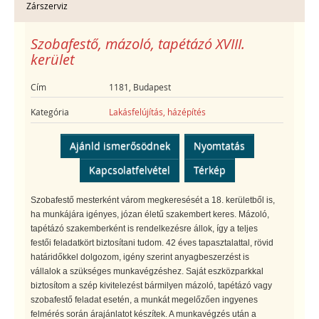
Zárszerviz
Szobafestő, mázoló, tapétázó XVIII.
kerület
Cím
1181, Budapest
Kategória
Lakásfelújítás, házépítés
Ajánld ismerősödnek
Nyomtatás
Kapcsolatfelvétel
Térkép
Szobafestő mesterként várom megkeresését a 18. kerületből is,
ha munkájára igényes, józan életű szakembert keres. Mázoló,
tapétázó szakemberként is rendelkezésre állok, így a teljes
festői feladatkört biztosítani tudom. 42 éves tapasztalattal, rövid
határidőkkel dolgozom, igény szerint anyagbeszerzést is
vállalok a szükséges munkavégzéshez. Saját eszközparkkal
biztosítom a szép kivitelezést bármilyen mázoló, tapétázó vagy
szobafestő feladat esetén, a munkát megelőzően ingyenes
felmérés során árajánlatot készítek. A munkavégzés után a