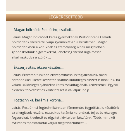
LEGKERESETTEBB
Magán bölcsőde Pestlőrinc, családi...
Leírás: Magán bölcsődét keres gyermekének Pestlőrincen? Családi
bölcsődénk szeretettel várja gyermekét a 18. kerületben! Magán
bölcsődénkben a koruknak és személyiségüknek megfelelően
gondoskodunk a gyerekekről, lehetőség szerint rugalmasan
...
alkalmazkodva a szülők
Ékszerjavítás, ékszerkészítés,...
Leírás: Ékszerboltunkban ékszerjavítással is foglalkozunk, rövid
határidőkkel, illetve készleten számos különleges ékszert is kínálunk, ha
valami különleges ajándékot keres családtagjának, kedvesének! Egyedi
...
ékszerek tervezését és kivitelezését is vállaljuk, ha p
Fogtechnika, kerámia korona,...
Leírás: Pestlőrinci fogtechnikánkban fémmentes fogpótlást is készítünk
az allergiások részére, esztétikus kerámia koronákat, teljes és részleges
fogsorokat, kivehető és rögzített kivitelben készítünk. Több, mint két
...
évtizedes tapasztalattal várjuk megrendelőinket