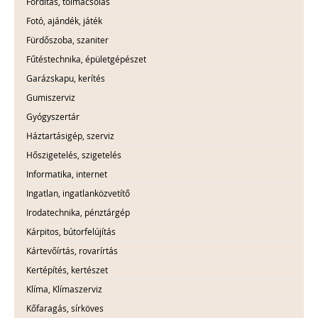
Fordítás, tolmácsolás
Fotó, ajándék, játék
Fürdőszoba, szaniter
Fűtéstechnika, épületgépészet
Garázskapu, kerítés
Gumiszerviz
Gyógyszertár
Háztartásigép, szerviz
Hőszigetelés, szigetelés
Informatika, internet
Ingatlan, ingatlanközvetítő
Irodatechnika, pénztárgép
Kárpitos, bútorfelújítás
Kártevőírtás, rovarírtás
Kertépítés, kertészet
Klíma, Klímaszerviz
Kőfaragás, sírköves