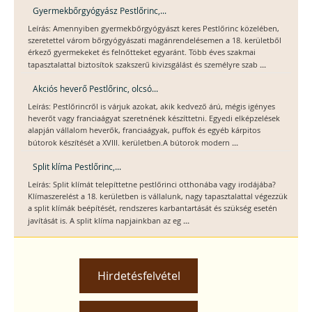
Gyermekbőrgyógyász Pestlőrinc,...
Leírás: Amennyiben gyermekbőrgyógyászt keres Pestlőrinc közelében,
szeretettel várom bőrgyógyászati magánrendelésemen a 18. kerületből
érkező gyermekeket és felnőtteket egyaránt. Több éves szakmai
...
tapasztalattal biztosítok szakszerű kivizsgálást és személyre szab
Akciós heverő Pestlőrinc, olcsó...
Leírás: Pestlőrincről is várjuk azokat, akik kedvező árú, mégis igényes
heverőt vagy franciaágyat szeretnének készíttetni. Egyedi elképzelések
alapján vállalom heverők, franciaágyak, puffok és egyéb kárpitos
...
bútorok készítését a XVIII. kerületben.A bútorok modern
Split klíma Pestlőrinc,...
Leírás: Split klímát telepíttetne pestlőrinci otthonába vagy irodájába?
Klímaszerelést a 18. kerületben is vállalunk, nagy tapasztalattal végezzük
a split klímák beépítését, rendszeres karbantartását és szükség esetén
...
javítását is. A split klíma napjainkban az eg
Hirdetésfelvétel