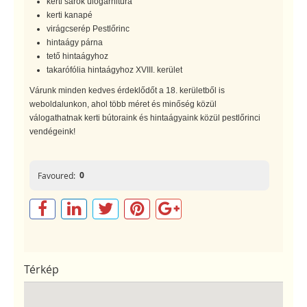
kerti sarok ülőgarnitúra
kerti kanapé
virágcserép Pestlőrinc
hintaágy párna
tető hintaágyhoz
takarófólia hintaágyhoz XVIII. kerület
Várunk minden kedves érdeklődőt a 18. kerületből is
weboldalunkon, ahol több méret és minőség közül
válogathatnak kerti bútoraink és hintaágyaink közül pestlőrinci
vendégeink!
0
Favoured:
Térkép