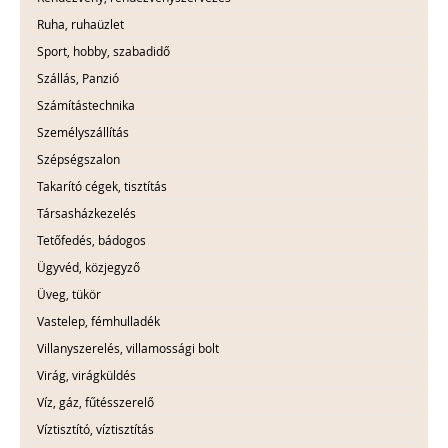
Ruha, ruhaüzlet
Sport, hobby, szabadidő
Szállás, Panzió
Számítástechnika
Személyszállítás
Szépségszalon
Takarító cégek, tisztítás
Társasházkezelés
Tetőfedés, bádogos
Ügyvéd, közjegyző
Üveg, tükör
Vastelep, fémhulladék
Villanyszerelés, villamossági bolt
Virág, virágküldés
Víz, gáz, fűtésszerelő
Víztisztító, víztisztítás