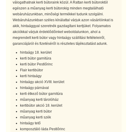
válogathatnak kerti bútoraink közül. A Rattan kerti bútoroktól
egészen a műanyag kerti bútorokig minden megtalálható
webáruházunkban, minőségi termékkel tudunk szolgálni.
Webáruházunkban széles kínálattal várjuk azon vásárlóinkat is
akik, hintaággyal szeretnék gazdagítani kertjüket. Folyamatos
akciókkal várjuk érdeklődőinket weboldalunkon, ahol a
megrendelt kerti bútor vagy hintaágy szállítási feltételeiről,
garanciájáról és fizetéséről is részletes tájékoztatást adunk.
hintaágy 18. kerület
kerti bútor garnitúra
kerti bútor Pestlőrinc
Flair kertibútor
kerti hintaágy
hintaágy akció XVIII. kerület
hintaágy párnával
kerti étkező bútor garnitúra
műanyag kerti tárolóház
kertibútor akció 18. kerület
műanyag kerti bútor
műanyag kerti szék
hintaágy tető
komposztáló láda Pestlőrinc