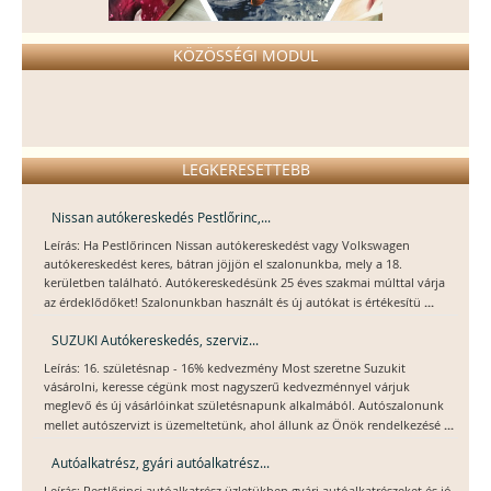
KÖZÖSSÉGI MODUL
LEGKERESETTEBB
Nissan autókereskedés Pestlőrinc,...
Leírás: Ha Pestlőrincen Nissan autókereskedést vagy Volkswagen
autókereskedést keres, bátran jöjjön el szalonunkba, mely a 18.
kerületben található. Autókereskedésünk 25 éves szakmai múlttal várja
...
az érdeklődőket! Szalonunkban használt és új autókat is értékesítü
SUZUKI Autókereskedés, szerviz...
Leírás: 16. születésnap - 16% kedvezmény Most szeretne Suzukit
vásárolni, keresse cégünk most nagyszerű kedvezménnyel várjuk
meglevő és új vásárlóinkat születésnapunk alkalmából. Autószalonunk
...
mellet autószervizt is üzemeltetünk, ahol állunk az Önök rendelkezésé
Autóalkatrész, gyári autóalkatrész...