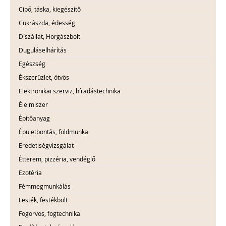
Cipő, táska, kiegészítő
Cukrászda, édesség
Díszállat, Horgászbolt
Duguláselhárítás
Egészség
Ékszerüzlet, ötvös
Elektronikai szerviz, híradástechnika
Élelmiszer
Építőanyag
Épületbontás, földmunka
Eredetiségvizsgálat
Étterem, pizzéria, vendéglő
Ezotéria
Fémmegmunkálás
Festék, festékbolt
Fogorvos, fogtechnika