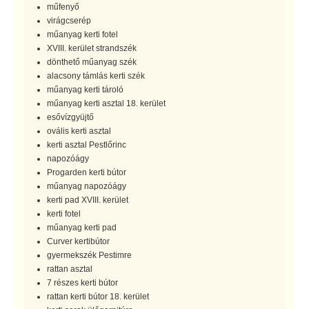
műfenyő
virágcserép
műanyag kerti fotel
XVIII. kerület strandszék
dönthető műanyag szék
alacsony támlás kerti szék
műanyag kerti tároló
műanyag kerti asztal 18. kerület
esővízgyüjtő
ovális kerti asztal
kerti asztal Pestlőrinc
napozóágy
Progarden kerti bútor
műanyag napozóágy
kerti pad XVIII. kerület
kerti fotel
műanyag kerti pad
Curver kertibútor
gyermekszék Pestimre
rattan asztal
7 részes kerti bútor
rattan kerti bútor 18. kerület