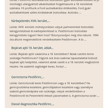
Leírás: Pestlőrinci autóalkatrész üzletükben gyári autóalkatrészeket és jó
minőségű utángyártott alkatrészeket forgalmazunk a 18. kerületiek
számára. Fő profilunk a Ford autóalkatrész értékesítés, Ford gyári
...
autóalkatrészek széles kínálatának biztosítása. Autósbo
Kárbejelentés XVIII. kerület,...
Leírás: XVIII. kerületi műhelyünkben várjuk partnereinket biztosítási
kárügyintézéssel és kárbejelentéssel is. Pestlőrincen biztosítási
kárügyintézés ingyen! Nem hiszi? Bizonyosodjon meg róla nálunk. 1994
...
óta állunk megrendelőink rendelkezésére Pestlőrincen. A bi
Bejárati ajtó 18. kerület, ablak...
Leírás: Bejárati ajtót vásárolna a 18. kerületben? Ablak cserére lenne
szüksége Pestlőrincen? Cégünk sok éves szakmai tapasztalattal biztosít
bejárati ajtó beépítést, valamint ablak cserét is a 18. kerületi megbízóink
...
részére. Ha szakértő segítséget keres, fordul
Gerinctorna Pestlőrinc,...
Leírás: Gerinctornát keres Pestlőrincen vagy a 18. kerületben? Ha
gerincprobléma kezelésre, gerincfájdalom kezelésre vagy személyre
szabott gerincterápiára van szüksége, várjuk rendelőnkben a
...
Pestlőrincről és Pestimréről érkező pácienseket is. A gerinctorna során
Diesel diagnosztika Pestlőrinc,...