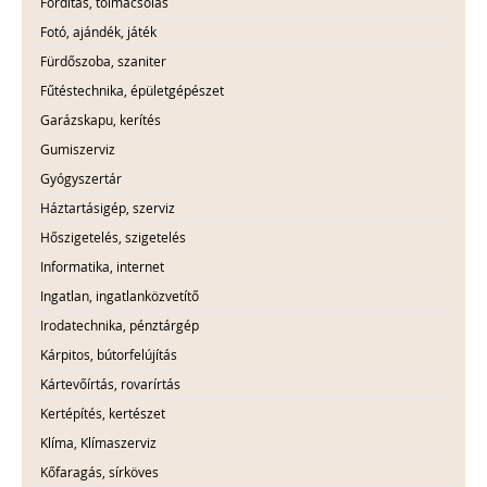
Fordítás, tolmácsolás
Fotó, ajándék, játék
Fürdőszoba, szaniter
Fűtéstechnika, épületgépészet
Garázskapu, kerítés
Gumiszerviz
Gyógyszertár
Háztartásigép, szerviz
Hőszigetelés, szigetelés
Informatika, internet
Ingatlan, ingatlanközvetítő
Irodatechnika, pénztárgép
Kárpitos, bútorfelújítás
Kártevőírtás, rovarírtás
Kertépítés, kertészet
Klíma, Klímaszerviz
Kőfaragás, sírköves