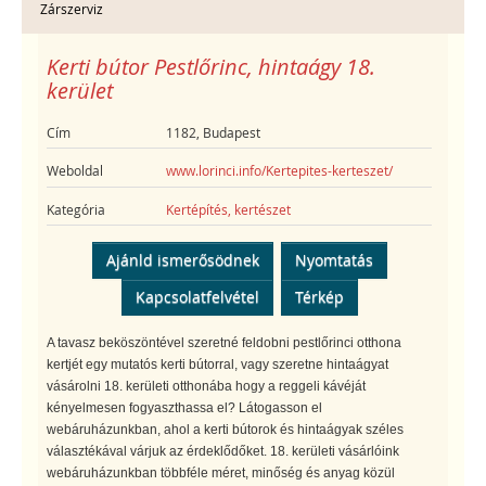
Zárszerviz
Kerti bútor Pestlőrinc, hintaágy 18.
kerület
Cím
1182, Budapest
Weboldal
www.lorinci.info/Kertepites-kerteszet/
Kategória
Kertépítés, kertészet
Ajánld ismerősödnek
Nyomtatás
Kapcsolatfelvétel
Térkép
A tavasz beköszöntével szeretné feldobni pestlőrinci otthona
kertjét egy mutatós kerti bútorral, vagy szeretne hintaágyat
vásárolni 18. kerületi otthonába hogy a reggeli kávéját
kényelmesen fogyaszthassa el? Látogasson el
webáruházunkban, ahol a kerti bútorok és hintaágyak széles
választékával várjuk az érdeklődőket. 18. kerületi vásárlóink
webáruházunkban többféle méret, minőség és anyag közül