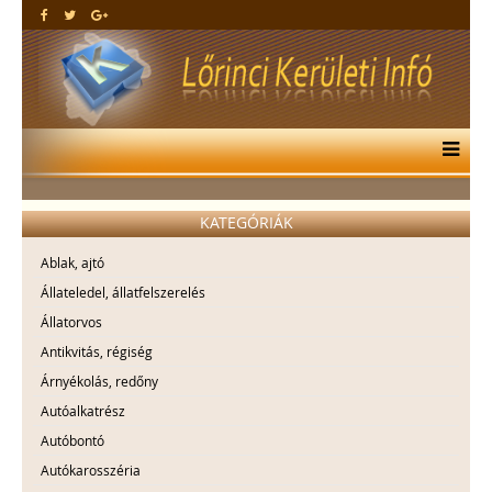
KATEGÓRIÁK
Ablak, ajtó
Állateledel, állatfelszerelés
Állatorvos
Antikvitás, régiség
Árnyékolás, redőny
Autóalkatrész
Autóbontó
Autókarosszéria