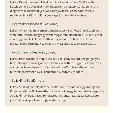
Leírás: Diesel diagnosztikával várjuk a Pestlőrinc és a XVIII. kerület
közelében élő autósokat márkafüggetlen autószervizünkben, ahol a
diagnosztika mellett teljes körű autójavítással és szervizeléssel is
...
rendelkezésre állunk. Műhelyünk egyik specialitása a diese
Gyermekbőrgyógyász Pestlőrinc,...
Leírás: Amennyiben gyermekbőrgyógyászt keres Pestlőrinc közelében,
szeretettel várom bőrgyógyászati magánrendelésemen a 18. kerületből
érkező gyermekeket és felnőtteket egyaránt. Több éves szakmai
...
tapasztalattal biztosítok szakszerű kivizsgálást és személyre szab
Akciós heverő Pestlőrinc, olcsó...
Leírás: Pestlőrincről is várjuk azokat, akik kedvező árú, mégis igényes
heverőt vagy franciaágyat szeretnének készíttetni. Egyedi elképzelések
alapján vállalom heverők, franciaágyak, puffok és egyéb kárpitos
...
bútorok készítését a XVIII. kerületben.A bútorok modern
Split klíma Pestlőrinc,...
Leírás: Split klímát telepíttetne pestlőrinci otthonába vagy irodájába?
Klímaszerelést a 18. kerületben is vállalunk, nagy tapasztalattal végezzük
a split klímák beépítését, rendszeres karbantartását és szükség esetén
...
javítását is. A split klíma napjainkban az eg