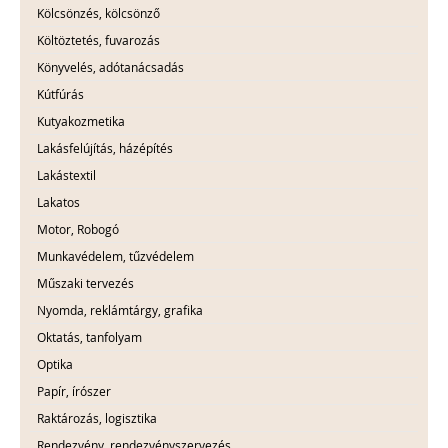
Kölcsönzés, kölcsönző
Költöztetés, fuvarozás
Könyvelés, adótanácsadás
Kútfúrás
Kutyakozmetika
Lakásfelújítás, házépítés
Lakástextil
Lakatos
Motor, Robogó
Munkavédelem, tűzvédelem
Műszaki tervezés
Nyomda, reklámtárgy, grafika
Oktatás, tanfolyam
Optika
Papír, írószer
Raktározás, logisztika
Rendezvény, rendezvényszervezés