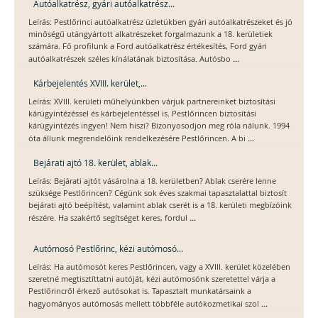
Autóalkatrész, gyári autóalkatrész...
Leírás: Pestlőrinci autóalkatrész üzletükben gyári autóalkatrészeket és jó
minőségű utángyártott alkatrészeket forgalmazunk a 18. kerületiek
számára. Fő profilunk a Ford autóalkatrész értékesítés, Ford gyári
...
autóalkatrészek széles kínálatának biztosítása. Autósbo
Kárbejelentés XVIII. kerület,...
Leírás: XVIII. kerületi műhelyünkben várjuk partnereinket biztosítási
kárügyintézéssel és kárbejelentéssel is. Pestlőrincen biztosítási
kárügyintézés ingyen! Nem hiszi? Bizonyosodjon meg róla nálunk. 1994
...
óta állunk megrendelőink rendelkezésére Pestlőrincen. A bi
Bejárati ajtó 18. kerület, ablak...
Leírás: Bejárati ajtót vásárolna a 18. kerületben? Ablak cserére lenne
szüksége Pestlőrincen? Cégünk sok éves szakmai tapasztalattal biztosít
bejárati ajtó beépítést, valamint ablak cserét is a 18. kerületi megbízóink
...
részére. Ha szakértő segítséget keres, fordul
Autómosó Pestlőrinc, kézi autómosó...
Leírás: Ha autómosót keres Pestlőrincen, vagy a XVIII. kerület közelében
szeretné megtisztíttatni autóját, kézi autómosónk szeretettel várja a
Pestlőrincről érkező autósokat is. Tapasztalt munkatársaink a
...
hagyományos autómosás mellett többféle autókozmetikai szol