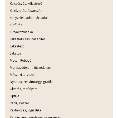
Kölcsönzés, kölcsönző
Költöztetés, fuvarozás
Könyvelés, adótanácsadás
Kútfúrás
Kutyakozmetika
Lakásfelújítás, házépítés
Lakástextil
Lakatos
Motor, Robogó
Munkavédelem, tűzvédelem
Műszaki tervezés
Nyomda, reklámtárgy, grafika
Oktatás, tanfolyam
Optika
Papír, írószer
Raktározás, logisztika
Rendezvény, rendezvényszervezés