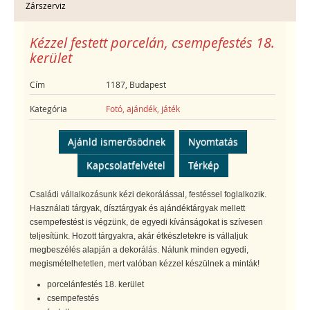
Zárszerviz
Kézzel festett porcelán, csempefestés 18.
kerület
Cím
1187, Budapest
Kategória
Fotó, ajándék, játék
Ajánld ismerősödnek
Nyomtatás
Kapcsolatfelvétel
Térkép
Családi vállalkozásunk kézi dekorálással, festéssel foglalkozik.
Használati tárgyak, dísztárgyak és ajándéktárgyak mellett
csempefestést is végzünk, de egyedi kívánságokat is szívesen
teljesítünk. Hozott tárgyakra, akár étkészletekre is vállaljuk
megbeszélés alapján a dekorálás. Nálunk minden egyedi,
megismételhetetlen, mert valóban kézzel készülnek a minták!
porcelánfestés 18. kerület
csempefestés