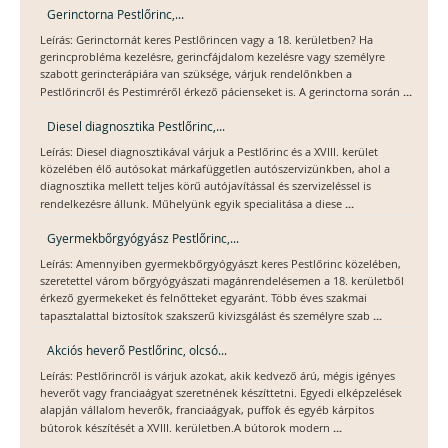
Gerinctorna Pestlőrinc,...
Leírás: Gerinctornát keres Pestlőrincen vagy a 18. kerületben? Ha
gerincprobléma kezelésre, gerincfájdalom kezelésre vagy személyre
szabott gerincterápiára van szüksége, várjuk rendelőnkben a
...
Pestlőrincről és Pestimréről érkező pácienseket is. A gerinctorna során
Diesel diagnosztika Pestlőrinc,...
Leírás: Diesel diagnosztikával várjuk a Pestlőrinc és a XVIII. kerület
közelében élő autósokat márkafüggetlen autószervizünkben, ahol a
diagnosztika mellett teljes körű autójavítással és szervizeléssel is
...
rendelkezésre állunk. Műhelyünk egyik specialitása a diese
Gyermekbőrgyógyász Pestlőrinc,...
Leírás: Amennyiben gyermekbőrgyógyászt keres Pestlőrinc közelében,
szeretettel várom bőrgyógyászati magánrendelésemen a 18. kerületből
érkező gyermekeket és felnőtteket egyaránt. Több éves szakmai
...
tapasztalattal biztosítok szakszerű kivizsgálást és személyre szab
Akciós heverő Pestlőrinc, olcsó...
Leírás: Pestlőrincről is várjuk azokat, akik kedvező árú, mégis igényes
heverőt vagy franciaágyat szeretnének készíttetni. Egyedi elképzelések
alapján vállalom heverők, franciaágyak, puffok és egyéb kárpitos
...
bútorok készítését a XVIII. kerületben.A bútorok modern