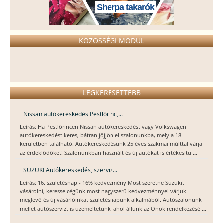
Sherpa takarók
KÖZÖSSÉGI MODUL
LEGKERESETTEBB
Nissan autókereskedés Pestlőrinc,...
Leírás: Ha Pestlőrincen Nissan autókereskedést vagy Volkswagen
autókereskedést keres, bátran jöjjön el szalonunkba, mely a 18.
kerületben található. Autókereskedésünk 25 éves szakmai múlttal várja
...
az érdeklődőket! Szalonunkban használt és új autókat is értékesítü
SUZUKI Autókereskedés, szerviz...
Leírás: 16. születésnap - 16% kedvezmény Most szeretne Suzukit
vásárolni, keresse cégünk most nagyszerű kedvezménnyel várjuk
meglevő és új vásárlóinkat születésnapunk alkalmából. Autószalonunk
...
mellet autószervizt is üzemeltetünk, ahol állunk az Önök rendelkezésé