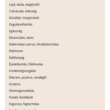
Cipő, táska, kiegészítő
Cukrászda, édesség
Díszállat, Horgászbolt
Duguláselhárítás
Egészség
Ékszerüzlet, ötvös
Elektronikai szerviz, híradástechnika
Élelmiszer
Építőanyag
Épületbontás, földmunka
Eredetiségvizsgálat
Étterem, pizzéria, vendéglő
Ezotéria
Fémmegmunkálás
Festék, festékbolt
Fogorvos, fogtechnika