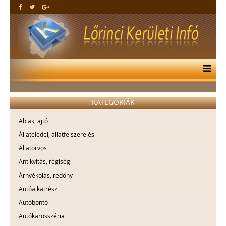
KATEGÓRIÁK
Ablak, ajtó
Állateledel, állatfelszerelés
Állatorvos
Antikvitás, régiség
Árnyékolás, redőny
Autóalkatrész
Autóbontó
Autókarosszéria