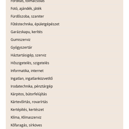
Fordítás, tolmácsolás
Fotó, ajándék, játék
Fürdőszoba, szaniter
Fűtéstechnika, épületgépészet
Garázskapu, kerítés
Gumiszerviz
Gyógyszertár
Háztartásigép, szerviz
Hőszigetelés, szigetelés
Informatika, internet
Ingatlan, ingatlanközvetítő
Irodatechnika, pénztárgép
Kárpitos, bútorfelújítás
Kártevőírtás, rovarírtás
Kertépítés, kertészet
Klíma, Klímaszerviz
Kőfaragás, sírköves