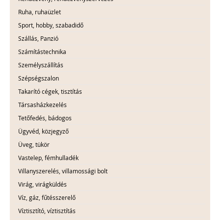
Ruha, ruhaüzlet
Sport, hobby, szabadidő
Szállás, Panzió
Számítástechnika
Személyszállítás
Szépségszalon
Takarító cégek, tisztítás
Társasházkezelés
Tetőfedés, bádogos
Ügyvéd, közjegyző
Üveg, tükör
Vastelep, fémhulladék
Villanyszerelés, villamossági bolt
Virág, virágküldés
Víz, gáz, fűtésszerelő
Víztisztító, víztisztítás