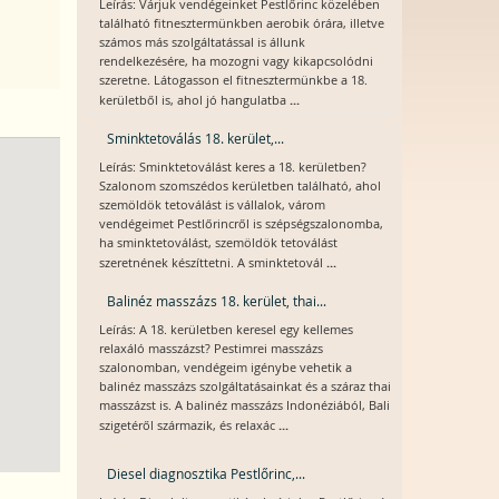
Leírás: Várjuk vendégeinket Pestlőrinc közelében
található fitnesztermünkben aerobik órára, illetve
számos más szolgáltatással is állunk
rendelkezésére, ha mozogni vagy kikapcsolódni
szeretne. Látogasson el fitnesztermünkbe a 18.
...
kerületből is, ahol jó hangulatba
Sminktetoválás 18. kerület,...
Leírás: Sminktetoválást keres a 18. kerületben?
Szalonom szomszédos kerületben található, ahol
szemöldök tetoválást is vállalok, várom
vendégeimet Pestlőrincről is szépségszalonomba,
ha sminktetoválást, szemöldök tetoválást
...
szeretnének készíttetni. A sminktetovál
Balinéz masszázs 18. kerület, thai...
Leírás: A 18. kerületben keresel egy kellemes
relaxáló masszázst? Pestimrei masszázs
szalonomban, vendégeim igénybe vehetik a
balinéz masszázs szolgáltatásainkat és a száraz thai
masszázst is. A balinéz masszázs Indonéziából, Bali
...
szigetéről származik, és relaxác
Diesel diagnosztika Pestlőrinc,...