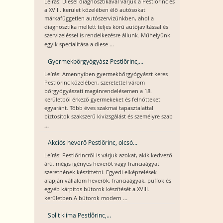
Leírás: Diesel diagnosztikával várjuk a Pestlőrinc és
a XVIII. kerület közelében élő autósokat
márkafüggetlen autószervizünkben, ahol a
diagnosztika mellett teljes körű autójavítással és
szervizeléssel is rendelkezésre állunk. Műhelyünk
...
egyik specialitása a diese
Gyermekbőrgyógyász Pestlőrinc,...
Leírás: Amennyiben gyermekbőrgyógyászt keres
Pestlőrinc közelében, szeretettel várom
bőrgyógyászati magánrendelésemen a 18.
kerületből érkező gyermekeket és felnőtteket
egyaránt. Több éves szakmai tapasztalattal
biztosítok szakszerű kivizsgálást és személyre szab
...
Akciós heverő Pestlőrinc, olcsó...
Leírás: Pestlőrincről is várjuk azokat, akik kedvező
árú, mégis igényes heverőt vagy franciaágyat
szeretnének készíttetni. Egyedi elképzelések
alapján vállalom heverők, franciaágyak, puffok és
egyéb kárpitos bútorok készítését a XVIII.
...
kerületben.A bútorok modern
Split klíma Pestlőrinc,...