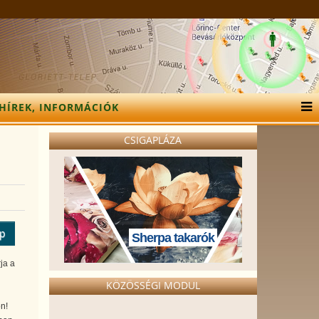
HÍREK, INFORMÁCIÓK
CSIGAPLÁZA
ép
Sherpa takarók
ja a
KÖZÖSSÉGI MODUL
n!