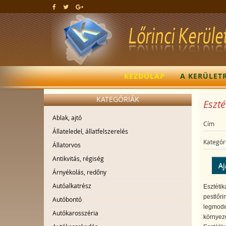
KEZDŐLAP
A KERÜLET
KATEGÓRIÁK
Eszté
Ablak, ajtó
Cím
Állateledel, állatfelszerelés
Kategór
Állatorvos
Antikvitás, régiség
Aj
Árnyékolás, redőny
Autóalkatrész
Esztétik
pestlőri
Autóbontó
legmoder
Autókarosszéria
környeze