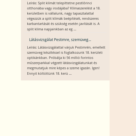
Leírás: Split klímát telepíttetne pestlőrinci
otthonába vagy irodájába? Klímaszerelést a 18.
kerületben is vállalunk, nagy tapasztalattal
végezzük a split klímák beépítését, rendszeres
karbantartását és szükség esetén javítását is. A
...
split klíma napjainkban az eg
Látásvizsgálat Pestimre, szemüveg...
Leírás: Látásvizsgálattal várjuk Pestimrén, emellett
szemüveg készítéssel is foglalkozunk 18. kerületi
optikánkban. Próbálja ki 56 millió forintos
műszerparkkal végzett látásvizsgálatunkat és
megmutatjuk mire képes a szeme igazán. Igen!
...
Ennyit költöttünk 18. kerü