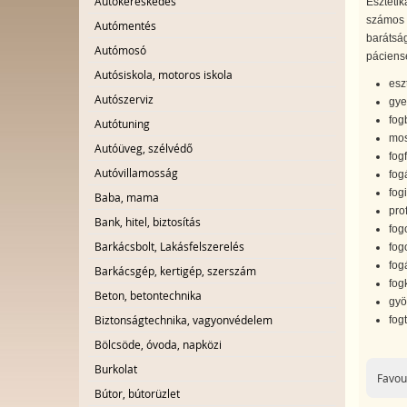
Autókereskedés
Esztétik
számos r
Autómentés
barátság
Autómosó
páciens
Autósiskola, motoros iskola
esz
Autószerviz
gye
fog
Autótuning
mos
Autóüveg, szélvédő
fog
Autóvillamosság
fogá
fog
Baba, mama
pro
Bank, hitel, biztosítás
fog
Barkácsbolt, Lakásfelszerelés
fog
fog
Barkácsgép, kertigép, szerszám
fog
Beton, betontechnika
gyö
Biztonságtechnika, vagyonvédelem
fog
Bölcsöde, óvoda, napközi
Burkolat
Favou
Bútor, bútorüzlet