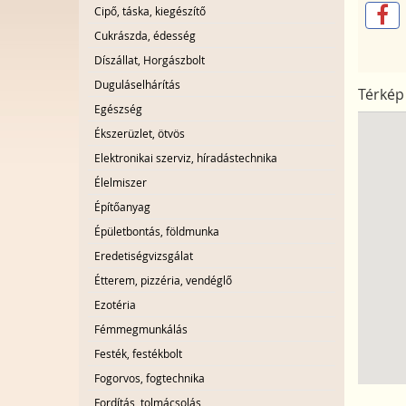
Cipő, táska, kiegészítő
Cukrászda, édesség
Díszállat, Horgászbolt
Duguláselhárítás
Térkép
Egészség
Ékszerüzlet, ötvös
Elektronikai szerviz, híradástechnika
Élelmiszer
Építőanyag
Épületbontás, földmunka
Eredetiségvizsgálat
Étterem, pizzéria, vendéglő
Ezotéria
Fémmegmunkálás
Festék, festékbolt
Fogorvos, fogtechnika
Fordítás, tolmácsolás