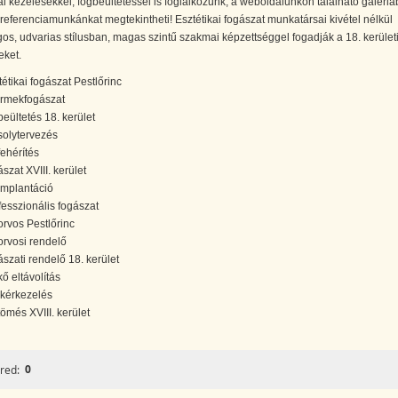
ai kezelésekkel, fogbeültetéssel is foglalkozunk, a weboldalunkon található galéri
eferenciamunkánkat megtekintheti! Esztétikai fogászat munkatársai kivétel nélkül
os, udvarias stílusban, magas szintű szakmai képzettséggel fogadják a 18. kerület
eket.
tétikai fogászat Pestlőrinc
rmekfogászat
beültetés 18. kerület
olytervezés
fehérítés
szat XVIII. kerület
implantáció
fesszionális fogászat
orvos Pestlőrinc
orvosi rendelő
ászati rendelő 18. kerület
kő eltávolítás
kérkezelés
tömés XVIII. kerület
0
red: