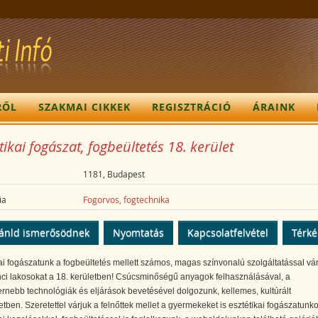
RŐL
SZAKMAI CIKKEK
REGISZTRÁCIÓ
ÁRAINK
tikai fogászat, fogbeültetés 18. kerület
1181, Budapest
ia
Fogorvos, fogtechnika
ánld ismerősödnek
Nyomtatás
Kapcsolatfelvétel
Térk
ai fogászatunk a fogbeültetés mellett számos, magas színvonalú szolgáltatással vár
nci lakosokat a 18. kerületben! Csúcsminőségű anyagok felhasználásával, a
nebb technológiák és eljárások bevetésével dolgozunk, kellemes, kultúrált
tben. Szeretettel várjuk a felnőttek mellet a gyermekeket is esztétikai fogászatunko