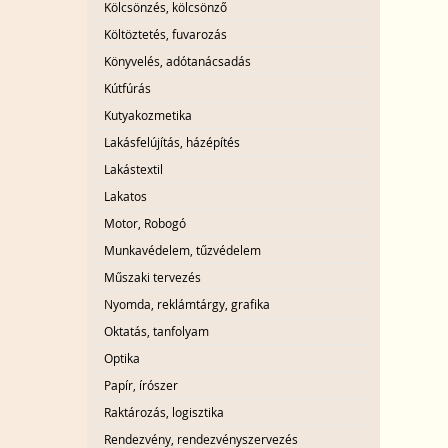
Kölcsönzés, kölcsönző
Költöztetés, fuvarozás
Könyvelés, adótanácsadás
Kútfúrás
Kutyakozmetika
Lakásfelújítás, házépítés
Lakástextil
Lakatos
Motor, Robogó
Munkavédelem, tűzvédelem
Műszaki tervezés
Nyomda, reklámtárgy, grafika
Oktatás, tanfolyam
Optika
Papír, írószer
Raktározás, logisztika
Rendezvény, rendezvényszervezés