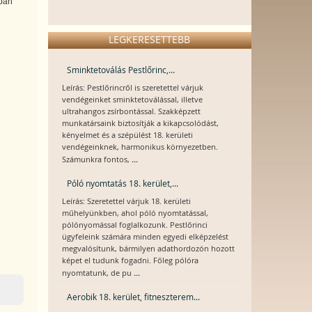
ában
i
LEGKERESETTEBB
Sminktetoválás Pestlőrinc,...
Leírás: Pestlőrincről is szeretettel várjuk
vendégeinket sminktetoválással, illetve
ultrahangos zsírbontással. Szakképzett
munkatársaink biztosítják a kikapcsolódást,
kényelmet és a szépülést 18. kerületi
vendégeinknek, harmonikus környezetben.
...
Számunkra fontos,
Póló nyomtatás 18. kerület,...
Leírás: Szeretettel várjuk 18. kerületi
műhelyünkben, ahol póló nyomtatással,
pólónyomással foglalkozunk. Pestlőrinci
ügyfeleink számára minden egyedi elképzelést
megvalósítunk, bármilyen adathordozón hozott
képet el tudunk fogadni. Főleg pólóra
...
nyomtatunk, de pu
Aerobik 18. kerület, fitneszterem...