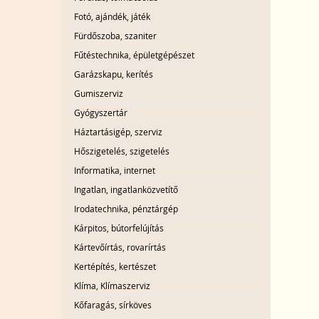
Fotó, ajándék, játék
Fürdőszoba, szaniter
Fűtéstechnika, épületgépészet
Garázskapu, kerítés
Gumiszerviz
Gyógyszertár
Háztartásigép, szerviz
Hőszigetelés, szigetelés
Informatika, internet
Ingatlan, ingatlanközvetítő
Irodatechnika, pénztárgép
Kárpitos, bútorfelújítás
Kártevőírtás, rovarírtás
Kertépítés, kertészet
Klíma, Klímaszerviz
Kőfaragás, sírköves