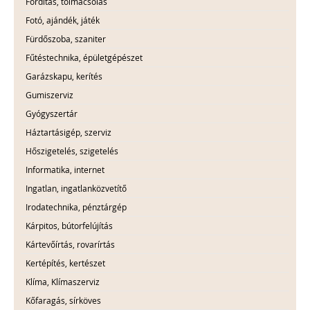
Fordítás, tolmácsolás
Fotó, ajándék, játék
Fürdőszoba, szaniter
Fűtéstechnika, épületgépészet
Garázskapu, kerítés
Gumiszerviz
Gyógyszertár
Háztartásigép, szerviz
Hőszigetelés, szigetelés
Informatika, internet
Ingatlan, ingatlanközvetítő
Irodatechnika, pénztárgép
Kárpitos, bútorfelújítás
Kártevőírtás, rovarírtás
Kertépítés, kertészet
Klíma, Klímaszerviz
Kőfaragás, sírköves