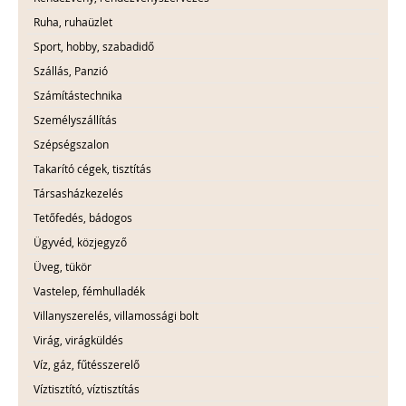
Ruha, ruhaüzlet
Sport, hobby, szabadidő
Szállás, Panzió
Számítástechnika
Személyszállítás
Szépségszalon
Takarító cégek, tisztítás
Társasházkezelés
Tetőfedés, bádogos
Ügyvéd, közjegyző
Üveg, tükör
Vastelep, fémhulladék
Villanyszerelés, villamossági bolt
Virág, virágküldés
Víz, gáz, fűtésszerelő
Víztisztító, víztisztítás