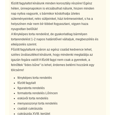
főzött fagylaltot kínálunk minden korosztály részére! Egész
héten, ünnepnapokon is elcsábulhat nálunk, hiszen minden
nap nyitva vagyunk, s bármikor kóstolhatja ízletes
süteményeinket, retro sütijeinket, házi krémeseinket, s ha a
helyszínen már nem bír többet fogyasztani, vigyen haza
nyugodtan belőlük!
A fényképes torta rendelést, de gyakorlatilag bármilyen
tortarendelést 1-2 napos határidővel vállaljuk, megbeszélés és
elképzelés szerint.
Főzött fagylaltunk nyáron az egész család kedvence lehet,
széles ízválasztékot kínálunk, hogy mindenki megtalálja az
igazán fogára valót! A főzött fagyi nem csak a gyerekek, a
felnőttek "édes bűne" is lehet, érdemes betérni hozzánk egy
tölcsérre!
fényképes torta rendelés
főzött fagylalt
figuratorta rendelés
formatorta rendelés Lőrincen
esküvői torta rendelés
menyasszonyi torta rendelés
családi cukrászda
cukrászda XVIII. kerület