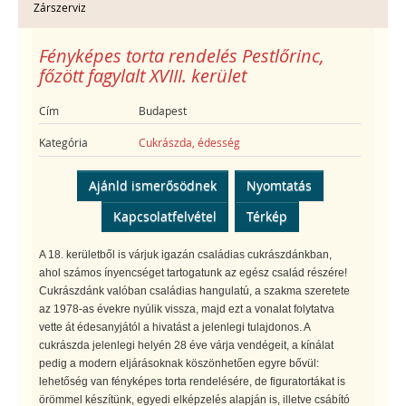
Zárszerviz
Fényképes torta rendelés Pestlőrinc,
főzött fagylalt XVIII. kerület
Cím
Budapest
Kategória
Cukrászda, édesség
Ajánld ismerősödnek
Nyomtatás
Kapcsolatfelvétel
Térkép
A 18. kerületből is várjuk igazán családias cukrászdánkban,
ahol számos ínyencséget tartogatunk az egész család részére!
Cukrászdánk valóban családias hangulatú, a szakma szeretete
az 1978-as évekre nyúlik vissza, majd ezt a vonalat folytatva
vette át édesanyjától a hivatást a jelenlegi tulajdonos. A
cukrászda jelenlegi helyén 28 éve várja vendégeit, a kínálat
pedig a modern eljárásoknak köszönhetően egyre bővül:
lehetőség van fényképes torta rendelésére, de figuratortákat is
örömmel készítünk, egyedi elképzelés alapján is, illetve csábító