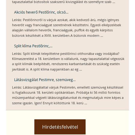
...
tapasztalattal biztosítok szakszerű kivizsgálást és személyre szab
Akciós heverő Pestlőrinc, olcsó...
Leírás: Pestlőrincről is várjuk azokat, akik kedvező árú, mégis igényes
heverőt vagy franciaágyat szeretnének készíttetni. Egyedi elképzelések
alapján vállalom heverők, franciaágyak, puffok és egyéb kárpitos
...
bútorok készítését a XVIII. kerületben.A bútorok modern
Split klíma Pestlőrinc,...
Leírás: Split klímát telepíttetne pestlőrinci otthonába vagy irodájába?
Klímaszerelést a 18. kerületben is vállalunk, nagy tapasztalattal végezzük
a split klímák beépítését, rendszeres karbantartását és szükség esetén
...
javítását is. A split klíma napjainkban az eg
Látásvizsgálat Pestimre, szemüveg...
Leírás: Látásvizsgálattal várjuk Pestimrén, emellett szemüveg készítéssel
is foglalkozunk 18. kerületi optikánkban. Próbálja ki 56 millió forintos
műszerparkkal végzett látásvizsgálatunkat és megmutatjuk mire képes a
...
szeme igazán. Igen! Ennyit költöttünk 18. kerü
Hirdetésfelvétel