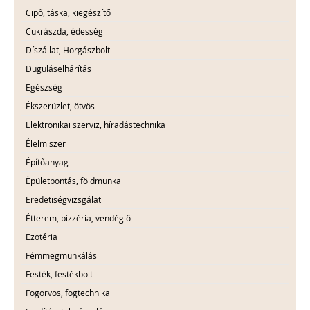
Cipő, táska, kiegészítő
Cukrászda, édesség
Díszállat, Horgászbolt
Duguláselhárítás
Egészség
Ékszerüzlet, ötvös
Elektronikai szerviz, híradástechnika
Élelmiszer
Építőanyag
Épületbontás, földmunka
Eredetiségvizsgálat
Étterem, pizzéria, vendéglő
Ezotéria
Fémmegmunkálás
Festék, festékbolt
Fogorvos, fogtechnika