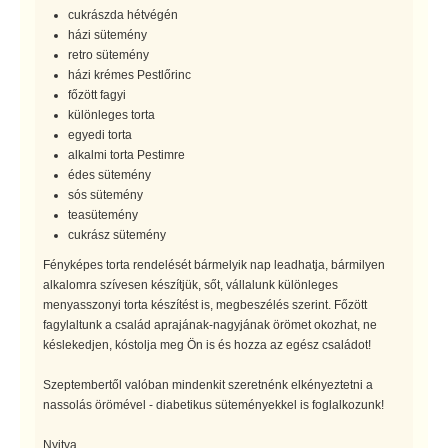
cukrászda hétvégén
házi sütemény
retro sütemény
házi krémes Pestlőrinc
főzött fagyi
különleges torta
egyedi torta
alkalmi torta Pestimre
édes sütemény
sós sütemény
teasütemény
cukrász sütemény
Fényképes torta rendelését bármelyik nap leadhatja, bármilyen
alkalomra szívesen készítjük, sőt, vállalunk különleges
menyasszonyi torta készítést is, megbeszélés szerint. Főzött
fagylaltunk a család aprajának-nagyjának örömet okozhat, ne
késlekedjen, kóstolja meg Ön is és hozza az egész családot!
Szeptembertől valóban mindenkit szeretnénk elkényeztetni a
nassolás örömével - diabetikus süteményekkel is foglalkozunk!
Nyitva