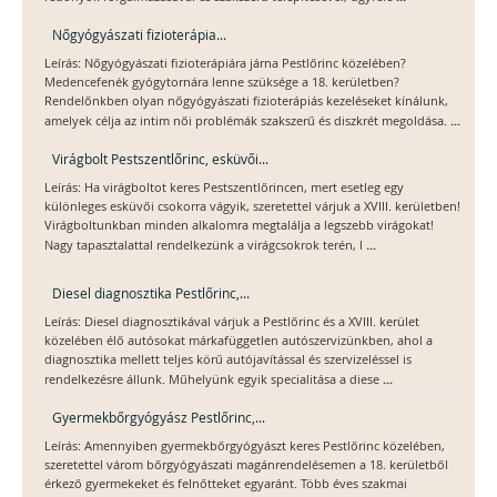
Nőgyógyászati fizioterápia...
Leírás: Nőgyógyászati fizioterápiára járna Pestlőrinc közelében?
Medencefenék gyógytornára lenne szüksége a 18. kerületben?
Rendelőnkben olyan nőgyógyászati fizioterápiás kezeléseket kínálunk,
...
amelyek célja az intim női problémák szakszerű és diszkrét megoldása.
Virágbolt Pestszentlőrinc, esküvői...
Leírás: Ha virágboltot keres Pestszentlőrincen, mert esetleg egy
különleges esküvői csokorra vágyik, szeretettel várjuk a XVIII. kerületben!
Virágboltunkban minden alkalomra megtalálja a legszebb virágokat!
...
Nagy tapasztalattal rendelkezünk a virágcsokrok terén, l
Diesel diagnosztika Pestlőrinc,...
Leírás: Diesel diagnosztikával várjuk a Pestlőrinc és a XVIII. kerület
közelében élő autósokat márkafüggetlen autószervizünkben, ahol a
diagnosztika mellett teljes körű autójavítással és szervizeléssel is
...
rendelkezésre állunk. Műhelyünk egyik specialitása a diese
Gyermekbőrgyógyász Pestlőrinc,...
Leírás: Amennyiben gyermekbőrgyógyászt keres Pestlőrinc közelében,
szeretettel várom bőrgyógyászati magánrendelésemen a 18. kerületből
érkező gyermekeket és felnőtteket egyaránt. Több éves szakmai