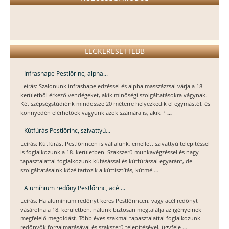
LEGKERESETTEBB
Infrashape Pestlőrinc, alpha...
Leírás: Szalonunk infrashape edzéssel és alpha masszázzsal várja a 18.
kerületből érkező vendégeket, akik minőségi szolgáltatásokra vágynak.
Két szépségstúdiónk mindössze 20 méterre helyezkedik el egymástól, és
...
könnyedén elérhetőek vagyunk azok számára is, akik P
Kútfúrás Pestlőrinc, szivattyú...
Leírás: Kútfúrást Pestlőrincen is vállalunk, emellett szivattyú telepítéssel
is foglalkozunk a 18. kerületben. Szakszerű munkavégzéssel és nagy
tapasztalattal foglalkozunk kútásással és kútfúrással egyaránt, de
...
szolgáltatásaink közé tartozik a kúttisztítás, kútmé
Alumínium redőny Pestlőrinc, acél...
Leírás: Ha alumínium redőnyt keres Pestlőrincen, vagy acél redőnyt
vásárolna a 18. kerületben, nálunk biztosan megtalálja az igényeinek
megfelelő megoldást. Több éves szakmai tapasztalattal foglalkozunk
...
redőnyök forgalmazásával és szakszerű telepítésével, ügyfele