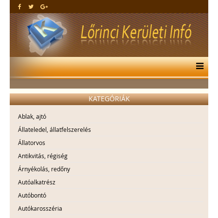
KATEGÓRIÁK
Ablak, ajtó
Állateledel, állatfelszerelés
Állatorvos
Antikvitás, régiség
Árnyékolás, redőny
Autóalkatrész
Autóbontó
Autókarosszéria