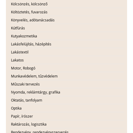
Kölcsönzés, kölcsönző
Költöztetés, fuvarozás
Könyvelés, adótanácsadás
Kútfúrás
Kutyakozmetika
Lakásfelújítás, házépítés
Lakástextil
Lakatos
Motor, Robogó
Munkavédelem, tűzvédelem
Műszaki tervezés
Nyomda, reklámtárgy, grafika
Oktatás, tanfolyam
Optika
Papír, írószer
Raktározás, logisztika
Rendezvény, rendezvényszervezés