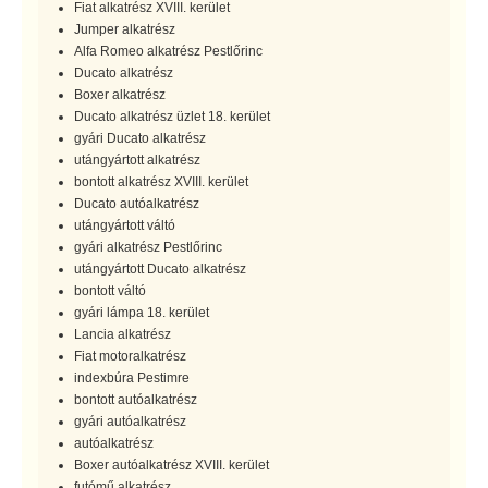
Fiat alkatrész XVIII. kerület
Jumper alkatrész
Alfa Romeo alkatrész Pestlőrinc
Ducato alkatrész
Boxer alkatrész
Ducato alkatrész üzlet 18. kerület
gyári Ducato alkatrész
utángyártott alkatrész
bontott alkatrész XVIII. kerület
Ducato autóalkatrész
utángyártott váltó
gyári alkatrész Pestlőrinc
utángyártott Ducato alkatrész
bontott váltó
gyári lámpa 18. kerület
Lancia alkatrész
Fiat motoralkatrész
indexbúra Pestimre
bontott autóalkatrész
gyári autóalkatrész
autóalkatrész
Boxer autóalkatrész XVIII. kerület
futómű alkatrész