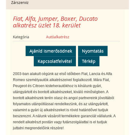
Zárszerviz
Fiat, Alfa, Jumper, Boxer, Ducato
alkatrész üzlet 18. kerület
Kategória
Autóalkatrész
Ajánld ismerősödnek
Nyomtatás
Kapcsolatfelvétel
Térkép
2003-ban alakult cégünk az első időkben Fiat, Lancia és Alfa
Romeo személyautók alkatrészeivel foglalkozott. Mára Fiat,
Peugeot és Citroen kisteherautókhoz is kínálunk gyári,
utángyártott és bontott alkatrészeket, kiváló minőségben. A
bontott alkatrészek terén olasz és angol partnereink jóvoltából
folyamatos utánpótlással rendelkezünk, és az utángyártott,
valamint a gyári új alkatrészeket is rövid határidővel tudjuk
beszerezni. A nálunk vásárolt termékekre garanciát vállalunk. A
rendelt alkatrészt postán vagy futárszolgálattal is el tudjuk
juttatni megrendelőink részére!