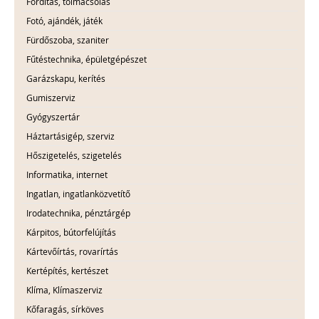
Fordítás, tolmácsolás
Fotó, ajándék, játék
Fürdőszoba, szaniter
Fűtéstechnika, épületgépészet
Garázskapu, kerítés
Gumiszerviz
Gyógyszertár
Háztartásigép, szerviz
Hőszigetelés, szigetelés
Informatika, internet
Ingatlan, ingatlanközvetítő
Irodatechnika, pénztárgép
Kárpitos, bútorfelújítás
Kártevőírtás, rovarírtás
Kertépítés, kertészet
Klíma, Klímaszerviz
Kőfaragás, sírköves