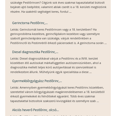
szüksége Pestlőrincen? Cégünk sok éves szakmai tapasztalattal biztosít
bejárati ajtó beépítést, valamint ablak cserét is a 18. kerületi megbízóink
...
részére. Ha szakértő segítséget keres, fordul
Gerinctorna Pestlőrinc,...
Leírás: Gerinctornát keres Pestlőrincen vagy a 18. kerületben? Ha
gerincprobléma kezelésre, gerincfájdalom kezelésre vagy személyre
szabott gerincterápiára van szüksége, várjuk rendelőnkben a
...
Pestlőrincről és Pestimréről érkező pácienseket is. A gerinctorna során
Diesel diagnosztika Pestlőrinc,...
Leírás: Diesel diagnosztikával várjuk a Pestlőrinc és a XVIII. kerület
közelében élő autósokat márkafüggetlen autószervizünkben, ahol a
diagnosztika mellett teljes körű autójavítással és szervizeléssel is
...
rendelkezésre állunk. Műhelyünk egyik specialitása a diese
Gyermekbőrgyógyász Pestlőrinc,...
Leírás: Amennyiben gyermekbőrgyógyászt keres Pestlőrinc közelében,
szeretettel várom bőrgyógyászati magánrendelésemen a 18. kerületből
érkező gyermekeket és felnőtteket egyaránt. Több éves szakmai
...
tapasztalattal biztosítok szakszerű kivizsgálást és személyre szab
Akciós heverő Pestlőrinc, olcsó...