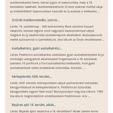
autókereskedést keres, bátran jöjjön el szalonunkba, mely a 18.
kerületben található. Autókereskedésünk 25 éves szakmai múlttal várja
...
az érdeklődőket! Szalonunkban használt és új autókat is értékesítü
SUZUKI Autókereskedés, szerviz...
Leírás: 16. születésnap - 16% kedvezmény Most szeretne Suzukit
vásárolni, keresse cégünk most nagyszerű kedvezménnyel várjuk
meglevő és új vásárlóinkat születésnapunk alkalmából. Autószalonunk
...
mellet autószervizt is üzemeltetünk, ahol állunk az Önök rendelkezésé
Autóalkatrész, gyári autóalkatrész...
Leírás: Pestlőrinci autóalkatrész üzletükben gyári autóalkatrészeket és jó
minőségű utángyártott alkatrészeket forgalmazunk a 18. kerületiek
számára. Fő profilunk a Ford autóalkatrész értékesítés, Ford gyári
...
autóalkatrészek széles kínálatának biztosítása. Autósbo
Kárbejelentés XVIII. kerület,...
Leírás: XVIII. kerületi műhelyünkben várjuk partnereinket biztosítási
kárügyintézéssel és kárbejelentéssel is. Pestlőrincen biztosítási
kárügyintézés ingyen! Nem hiszi? Bizonyosodjon meg róla nálunk. 1994
...
óta állunk megrendelőink rendelkezésére Pestlőrincen. A bi
Bejárati ajtó 18. kerület, ablak...
Leírás: Bejárati ajtót vásárolna a 18. kerületben? Ablak cserére lenne