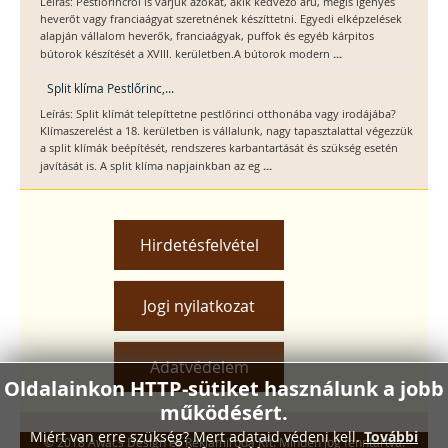
Leírás: Pestlőrincről is várjuk azokat, akik kedvező árú, mégis igényes
heverőt vagy franciaágyat szeretnének készíttetni. Egyedi elképzelések
alapján vállalom heverők, franciaágyak, puffok és egyéb kárpitos
...
bútorok készítését a XVIII. kerületben.A bútorok modern
Split klíma Pestlőrinc,...
Leírás: Split klímát telepíttetne pestlőrinci otthonába vagy irodájába?
Klímaszerelést a 18. kerületben is vállalunk, nagy tapasztalattal végezzük
a split klímák beépítését, rendszeres karbantartását és szükség esetén
...
javítását is. A split klíma napjainkban az eg
Hirdetésfelvétel
Jogi nyilatkozat
Adatvédelem
Oldalainkon HTTP-sütiket használunk a jobb
működésért.
Miért van erre szükség? Mert adataid védeni kell.
További
© 2018 Awacs Design és Reklámiroda Kft. Minden jog fenntartva.