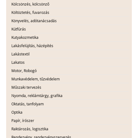
Kölcsönzés, kölcsönző
Költöztetés, fuvarozás
Könyvelés, adótanácsadás
Kútfúrás
Kutyakozmetika
Lakásfelújítás, házépítés
Lakástextil
Lakatos
Motor, Robogó
Munkavédelem, tűzvédelem
Műszaki tervezés
Nyomda, reklámtárgy, grafika
Oktatás, tanfolyam
Optika
Papír, írószer
Raktározás, logisztika
Rendezvény, rendezvényszervezés