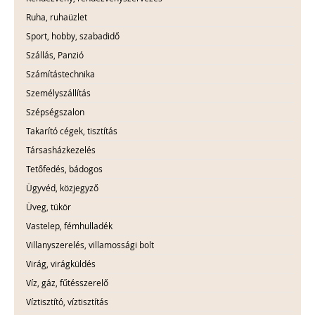
Ruha, ruhaüzlet
Sport, hobby, szabadidő
Szállás, Panzió
Számítástechnika
Személyszállítás
Szépségszalon
Takarító cégek, tisztítás
Társasházkezelés
Tetőfedés, bádogos
Ügyvéd, közjegyző
Üveg, tükör
Vastelep, fémhulladék
Villanyszerelés, villamossági bolt
Virág, virágküldés
Víz, gáz, fűtésszerelő
Víztisztító, víztisztítás