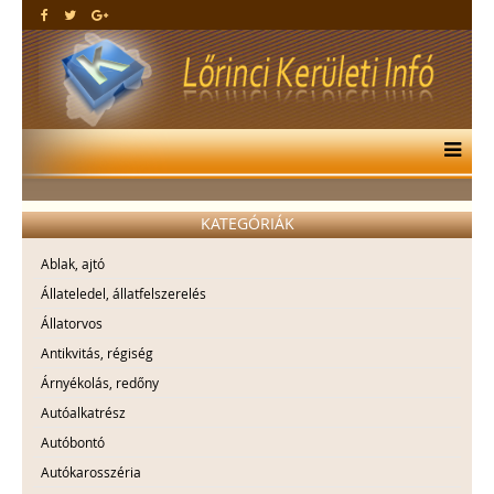
KATEGÓRIÁK
Ablak, ajtó
Állateledel, állatfelszerelés
Állatorvos
Antikvitás, régiség
Árnyékolás, redőny
Autóalkatrész
Autóbontó
Autókarosszéria