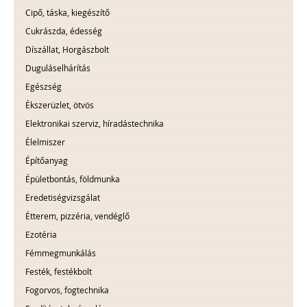
Cipő, táska, kiegészítő
Cukrászda, édesség
Díszállat, Horgászbolt
Duguláselhárítás
Egészség
Ékszerüzlet, ötvös
Elektronikai szerviz, híradástechnika
Élelmiszer
Építőanyag
Épületbontás, földmunka
Eredetiségvizsgálat
Étterem, pizzéria, vendéglő
Ezotéria
Fémmegmunkálás
Festék, festékbolt
Fogorvos, fogtechnika