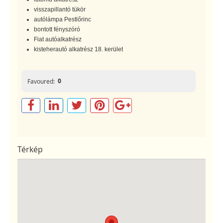
visszapillantó tükör
autólámpa Pestlőrinc
bontott fényszóró
Fiat autóalkatrész
kisteherautó alkatrész 18. kerület
0
Favoured:
Térkép