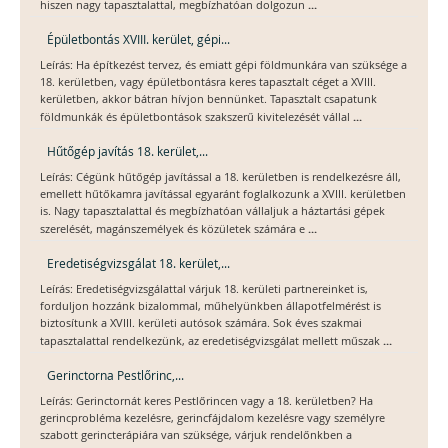
...
hiszen nagy tapasztalattal, megbízhatóan dolgozun
Épületbontás XVIII. kerület, gépi...
Leírás: Ha építkezést tervez, és emiatt gépi földmunkára van szüksége a
18. kerületben, vagy épületbontásra keres tapasztalt céget a XVIII.
kerületben, akkor bátran hívjon bennünket. Tapasztalt csapatunk
...
földmunkák és épületbontások szakszerű kivitelezését vállal
Hűtőgép javítás 18. kerület,...
Leírás: Cégünk hűtőgép javítással a 18. kerületben is rendelkezésre áll,
emellett hűtőkamra javítással egyaránt foglalkozunk a XVIII. kerületben
is. Nagy tapasztalattal és megbízhatóan vállaljuk a háztartási gépek
...
szerelését, magánszemélyek és közületek számára e
Eredetiségvizsgálat 18. kerület,...
Leírás: Eredetiségvizsgálattal várjuk 18. kerületi partnereinket is,
forduljon hozzánk bizalommal, műhelyünkben állapotfelmérést is
biztosítunk a XVIII. kerületi autósok számára. Sok éves szakmai
...
tapasztalattal rendelkezünk, az eredetiségvizsgálat mellett műszak
Gerinctorna Pestlőrinc,...
Leírás: Gerinctornát keres Pestlőrincen vagy a 18. kerületben? Ha
gerincprobléma kezelésre, gerincfájdalom kezelésre vagy személyre
szabott gerincterápiára van szüksége, várjuk rendelőnkben a