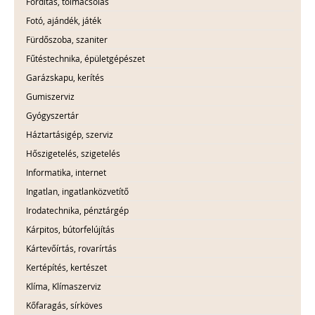
Fordítás, tolmácsolás
Fotó, ajándék, játék
Fürdőszoba, szaniter
Fűtéstechnika, épületgépészet
Garázskapu, kerítés
Gumiszerviz
Gyógyszertár
Háztartásigép, szerviz
Hőszigetelés, szigetelés
Informatika, internet
Ingatlan, ingatlanközvetítő
Irodatechnika, pénztárgép
Kárpitos, bútorfelújítás
Kártevőírtás, rovarírtás
Kertépítés, kertészet
Klíma, Klímaszerviz
Kőfaragás, sírköves