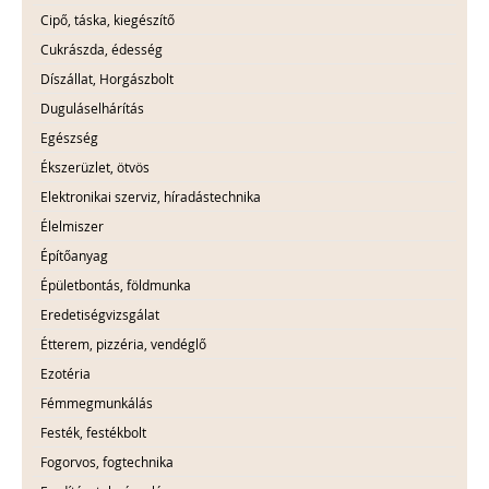
Cipő, táska, kiegészítő
Cukrászda, édesség
Díszállat, Horgászbolt
Duguláselhárítás
Egészség
Ékszerüzlet, ötvös
Elektronikai szerviz, híradástechnika
Élelmiszer
Építőanyag
Épületbontás, földmunka
Eredetiségvizsgálat
Étterem, pizzéria, vendéglő
Ezotéria
Fémmegmunkálás
Festék, festékbolt
Fogorvos, fogtechnika