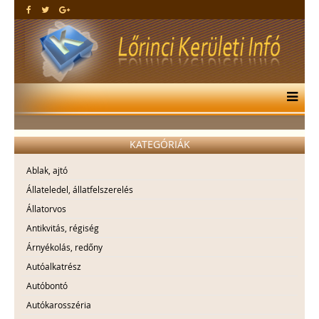
KATEGÓRIÁK
Ablak, ajtó
Állateledel, állatfelszerelés
Állatorvos
Antikvitás, régiség
Árnyékolás, redőny
Autóalkatrész
Autóbontó
Autókarosszéria