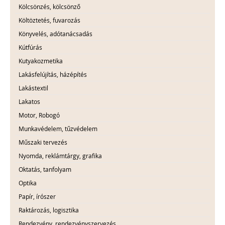
Kölcsönzés, kölcsönző
Költöztetés, fuvarozás
Könyvelés, adótanácsadás
Kútfúrás
Kutyakozmetika
Lakásfelújítás, házépítés
Lakástextil
Lakatos
Motor, Robogó
Munkavédelem, tűzvédelem
Műszaki tervezés
Nyomda, reklámtárgy, grafika
Oktatás, tanfolyam
Optika
Papír, írószer
Raktározás, logisztika
Rendezvény, rendezvényszervezés