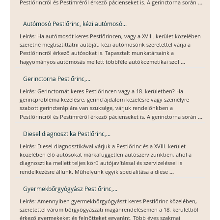
...
Pestlőrincről és Pestimréről érkező pácienseket is. A gerinctorna során
Autómosó Pestlőrinc, kézi autómosó...
Leírás: Ha autómosót keres Pestlőrincen, vagy a XVIII. kerület közelében
szeretné megtisztíttatni autóját, kézi autómosónk szeretettel várja a
Pestlőrincről érkező autósokat is. Tapasztalt munkatársaink a
...
hagyományos autómosás mellett többféle autókozmetikai szol
Gerinctorna Pestlőrinc,...
Leírás: Gerinctornát keres Pestlőrincen vagy a 18. kerületben? Ha
gerincprobléma kezelésre, gerincfájdalom kezelésre vagy személyre
szabott gerincterápiára van szüksége, várjuk rendelőnkben a
...
Pestlőrincről és Pestimréről érkező pácienseket is. A gerinctorna során
Diesel diagnosztika Pestlőrinc,...
Leírás: Diesel diagnosztikával várjuk a Pestlőrinc és a XVIII. kerület
közelében élő autósokat márkafüggetlen autószervizünkben, ahol a
diagnosztika mellett teljes körű autójavítással és szervizeléssel is
...
rendelkezésre állunk. Műhelyünk egyik specialitása a diese
Gyermekbőrgyógyász Pestlőrinc,...
Leírás: Amennyiben gyermekbőrgyógyászt keres Pestlőrinc közelében,
szeretettel várom bőrgyógyászati magánrendelésemen a 18. kerületből
érkező gyermekeket és felnőtteket egyaránt. Több éves szakmai