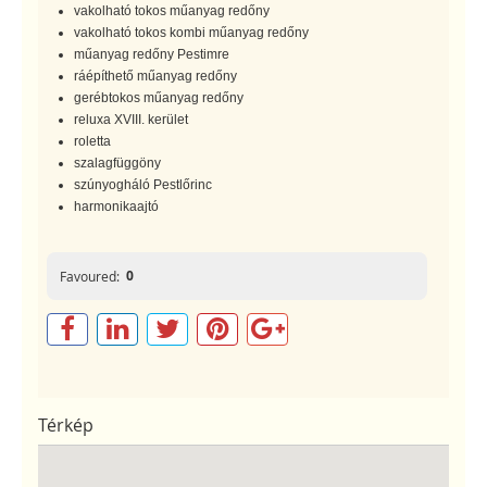
vakolható tokos műanyag redőny
vakolható tokos kombi műanyag redőny
műanyag redőny Pestimre
ráépíthető műanyag redőny
gerébtokos műanyag redőny
reluxa XVIII. kerület
roletta
szalagfüggöny
szúnyogháló Pestlőrinc
harmonikaajtó
0
Favoured:
Térkép