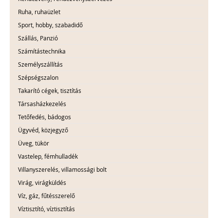
Ruha, ruhaüzlet
Sport, hobby, szabadidő
Szállás, Panzió
Számítástechnika
Személyszállítás
Szépségszalon
Takarító cégek, tisztítás
Társasházkezelés
Tetőfedés, bádogos
Ügyvéd, közjegyző
Üveg, tükör
Vastelep, fémhulladék
Villanyszerelés, villamossági bolt
Virág, virágküldés
Víz, gáz, fűtésszerelő
Víztisztító, víztisztítás