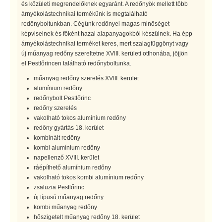
és közületi megrendelőknek egyaránt. A redőnyök mellett több
árnyékolástechnikai termékünk is megtalálható
redőnyboltunkban. Cégünk redőnyei magas minőséget
képviselnek és főként hazai alapanyagokból készülnek. Ha épp
árnyékolástechnikai terméket keres, mert szalagfüggönyt vagy
új műanyag redőny szereltetne XVIII. kerületi otthonába, jöjjön
el Pestlőrincen található redőnyboltunka.
műanyag redőny szerelés XVIII. kerület
alumínium redőny
redőnybolt Pestlőrinc
redőny szerelés
vakolható tokos alumínium redőny
redőny gyártás 18. kerület
kombinált redőny
kombi alumínium redőny
napellenző XVIII. kerület
ráépíthető alumínium redőny
vakolható tokos kombi alumínium redőny
zsaluzia Pestlőrinc
új típusú műanyag redőny
kombi műanyag redőny
hőszigetelt műanyag redőny 18. kerület