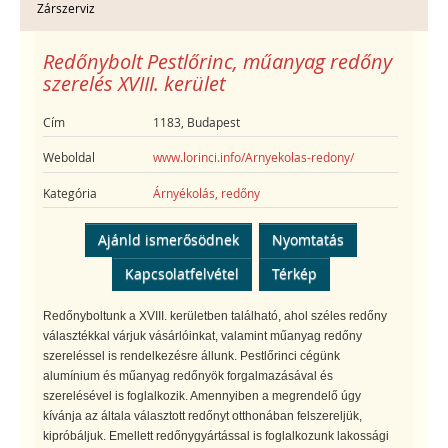
Zárszerviz
Redőnybolt Pestlőrinc, műanyag redőny
szerelés XVIII. kerület
Cím
1183, Budapest
Weboldal
www.lorinci.info/Arnyekolas-redony/
Kategória
Árnyékolás, redőny
Ajánld ismerősödnek
Nyomtatás
Kapcsolatfelvétel
Térkép
Redőnyboltunk a XVIII. kerületben található, ahol széles redőny
választékkal várjuk vásárlóinkat, valamint műanyag redőny
szereléssel is rendelkezésre állunk. Pestlőrinci cégünk
alumínium és műanyag redőnyök forgalmazásával és
szerelésével is foglalkozik. Amennyiben a megrendelő úgy
kívánja az általa választott redőnyt otthonában felszereljük,
kipróbáljuk. Emellett redőnygyártással is foglalkozunk lakossági