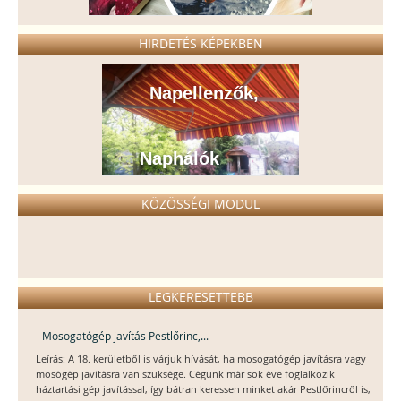
HIRDETÉS KÉPEKBEN
Napellenzők,
Naphálók
KÖZÖSSÉGI MODUL
LEGKERESETTEBB
Mosogatógép javítás Pestlőrinc,...
Leírás: A 18. kerületből is várjuk hívását, ha mosogatógép javításra vagy
mosógép javításra van szüksége. Cégünk már sok éve foglalkozik
háztartási gép javítással, így bátran keressen minket akár Pestlőrincről is,